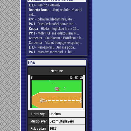
LHS
- Není to HotRod?
Roberto Bruno
- Ahoj, sháním závodní
vid...
kiwi
- Zdravim, hledam hru, kte...
PCH
- DeepSeek našel pouze toh...
Kuppa
- Hledám logickou hru z C6...
PCH
- Mdlý PCH má odzkoušený R...
Carpenter
- Souhlasím s Patrikem a k...
Carpenter
- Vše už funguje ke spokoj...
LHS
- Nerozporuju. Jen mě poba...
PCH
- Mas dve moznosti. 1. bu...
HRA
Neptune
Herní styl
Uridium
Multiplayer
Bez multiplayeru
Rok vydání
1987