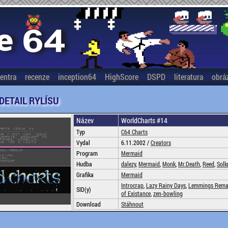
entra
recenze
inception64
HighScore
DSPD
literatura
obrá
 DETAIL RYLÍSU
Název
WorldCharts #14
Typ
C64 Charts
Vydal
6.11.2002 /
Creators
Program
Mermaid
Hudba
dalezy
,
Mermaid
,
Monk
,
Mr.Death
,
Reed
,
Solk
Grafika
Mermaid
Introcrap
,
Lazy Rainy Days
,
Lemmings Rema
SID(y)
of Existance
,
zen-bowling
Download
Stáhnout