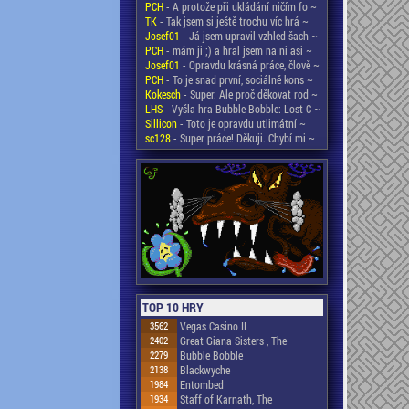
PCH
- A protože při ukládání ničím fo ~
TK
- Tak jsem si ještě trochu víc hrá ~
Josef01
- Já jsem upravil vzhled šach ~
PCH
- mám ji ;) a hral jsem na ni asi ~
Josef01
- Opravdu krásná práce, člově ~
PCH
- To je snad první, sociálně kons ~
Kokesch
- Super. Ale proč děkovat rod ~
LHS
- Vyšla hra Bubble Bobble: Lost C ~
Sillicon
- Toto je opravdu utlimátní ~
sc128
- Super práce! Děkuji. Chybí mi ~
TOP 10 HRY
3562
Vegas Casino II
2402
Great Giana Sisters , The
2279
Bubble Bobble
2138
Blackwyche
1984
Entombed
1934
Staff of Karnath, The