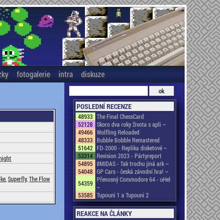
zky
fotogalerie
intra
diskuze
POSLEDNÍ RECENZE
48933
The Final ChessCard
52128
Skoro dva roky života s apli ~
49466
Wolfling Reloaded
48333
Bubble Bobble Remastered
51642
FD-2000 - Replika disketové ~
53314
Revision 2023 - Pártyreport
night
54895
8MIDAS - Tak trochu jiná ark ~
54048
GP Cars - česká závodní hra! ~
ke
,
Superfly
,
The Flow
Přenosný Commodore 64 - uHel
54359
~
53585
Tupouni 1 a Tupouni 2
REAKCE NA ČLÁNKY