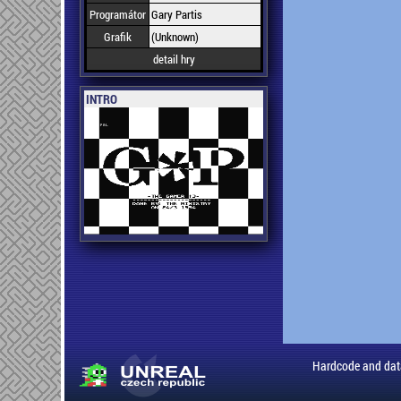
Programátor
Gary Partis
Grafik
(Unknown)
detail hry
INTRO
Hardcode and dat