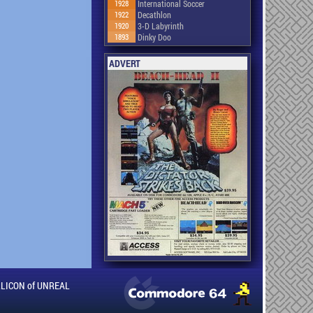
1928
International Soccer
1922
Decathlon
1920
3-D Labyrinth
1893
Dinky Doo
ADVERT
ILLICON of UNREAL