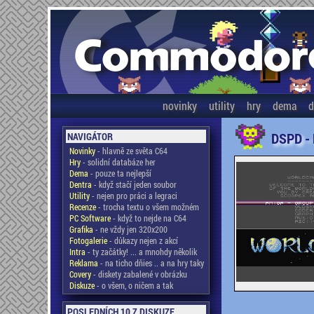
novinky
utility
hry
dema
d
DSPD -
NAVIGÁTOR
Novinky
- hlavně ze světa C64
Hry
- solidní databáze her
Dema
- pouze ta nejlepší
Dentra
- když stačí jeden soubor
Utility
- nejen pro práci a legraci
Recenze
- trocha textu o všem možném
PC Software
- když to nejde na C64
Grafika
- ne vždy jen 320x200
Fotogalerie
- důkazy nejen z akcí
Intra
- ty začátky! ... a mnohdy několik
Reklama
- na ticho dňies .. a na hry taky
Covery
- diskety zabalené v obrázku
Diskuze
- o všem, o ničem a tak
POSLEDNÍCH 10 Z DISKUZE