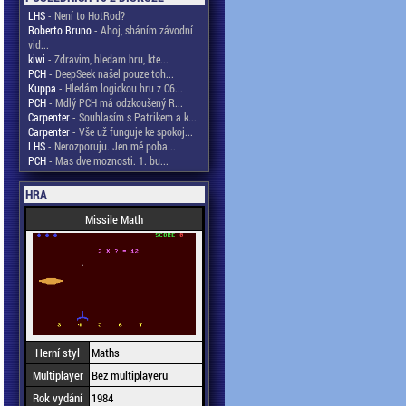
LHS
- Není to HotRod?
Roberto Bruno
- Ahoj, sháním závodní
vid...
kiwi
- Zdravim, hledam hru, kte...
PCH
- DeepSeek našel pouze toh...
Kuppa
- Hledám logickou hru z C6...
PCH
- Mdlý PCH má odzkoušený R...
Carpenter
- Souhlasím s Patrikem a k...
Carpenter
- Vše už funguje ke spokoj...
LHS
- Nerozporuju. Jen mě poba...
PCH
- Mas dve moznosti. 1. bu...
HRA
Missile Math
Herní styl
Maths
Multiplayer
Bez multiplayeru
Rok vydání
1984