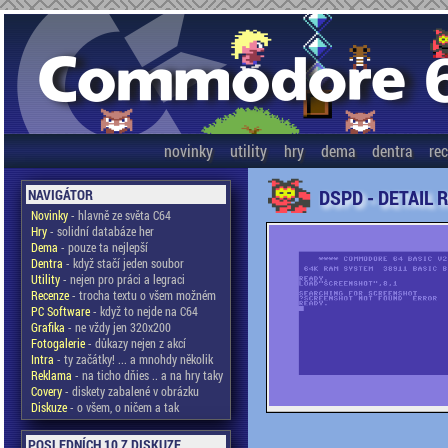
novinky
utility
hry
dema
dentra
re
DSPD - DETAIL 
NAVIGÁTOR
Novinky
- hlavně ze světa C64
Hry
- solidní databáze her
Dema
- pouze ta nejlepší
Dentra
- když stačí jeden soubor
Utility
- nejen pro práci a legraci
Recenze
- trocha textu o všem možném
PC Software
- když to nejde na C64
Grafika
- ne vždy jen 320x200
Fotogalerie
- důkazy nejen z akcí
Intra
- ty začátky! ... a mnohdy několik
Reklama
- na ticho dňies .. a na hry taky
Covery
- diskety zabalené v obrázku
Diskuze
- o všem, o ničem a tak
POSLEDNÍCH 10 Z DISKUZE