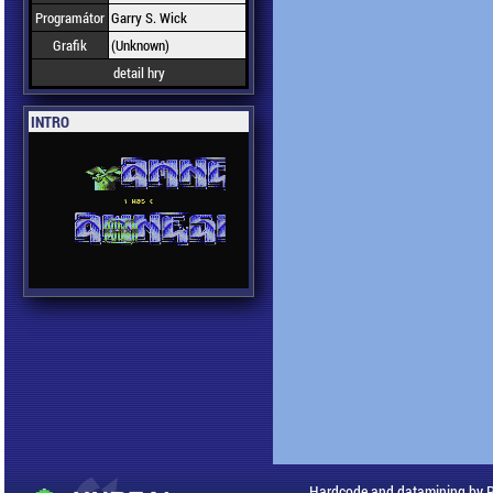
Programátor
Garry S. Wick
Grafik
(Unknown)
detail hry
INTRO
Hardcode and datamining by 