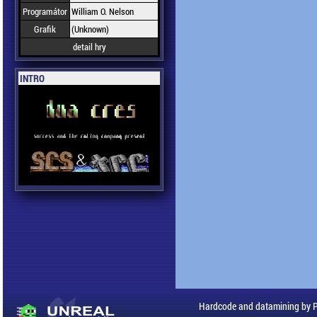
Programátor
William O. Nelson
Grafik
(Unknown)
detail hry
INTRO
Hardcode and datamining by 