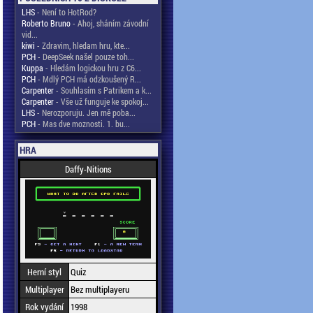
LHS
- Není to HotRod?
Roberto Bruno
- Ahoj, sháním závodní
vid...
kiwi
- Zdravim, hledam hru, kte...
PCH
- DeepSeek našel pouze toh...
Kuppa
- Hledám logickou hru z C6...
PCH
- Mdlý PCH má odzkoušený R...
Carpenter
- Souhlasím s Patrikem a k...
Carpenter
- Vše už funguje ke spokoj...
LHS
- Nerozporuju. Jen mě poba...
PCH
- Mas dve moznosti. 1. bu...
HRA
Daffy-Nitions
Herní styl
Quiz
Multiplayer
Bez multiplayeru
Rok vydání
1998