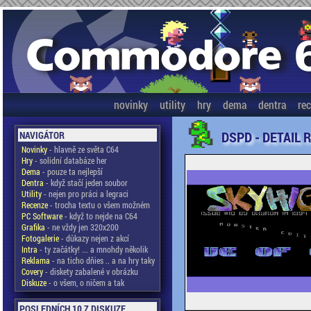
novinky
utility
hry
dema
dentra
re
DSPD - DETAIL 
NAVIGÁTOR
Novinky
- hlavně ze světa C64
Hry
- solidní databáze her
Dema
- pouze ta nejlepší
Dentra
- když stačí jeden soubor
Utility
- nejen pro práci a legraci
Recenze
- trocha textu o všem možném
PC Software
- když to nejde na C64
Grafika
- ne vždy jen 320x200
Fotogalerie
- důkazy nejen z akcí
Intra
- ty začátky! ... a mnohdy několik
Reklama
- na ticho dňies .. a na hry taky
Covery
- diskety zabalené v obrázku
Diskuze
- o všem, o ničem a tak
POSLEDNÍCH 10 Z DISKUZE