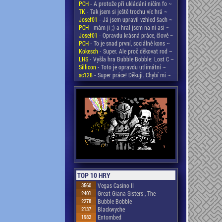
PCH
- A protože při ukládání ničím fo ~
TK
- Tak jsem si ještě trochu víc hrá ~
Josef01
- Já jsem upravil vzhled šach ~
PCH
- mám ji ;) a hral jsem na ni asi ~
Josef01
- Opravdu krásná práce, člově ~
PCH
- To je snad první, sociálně kons ~
Kokesch
- Super. Ale proč děkovat rod ~
LHS
- Vyšla hra Bubble Bobble: Lost C ~
Sillicon
- Toto je opravdu utlimátní ~
sc128
- Super práce! Děkuji. Chybí mi ~
TOP 10 HRY
3560
Vegas Casino II
2401
Great Giana Sisters , The
2278
Bubble Bobble
2137
Blackwyche
1982
Entombed