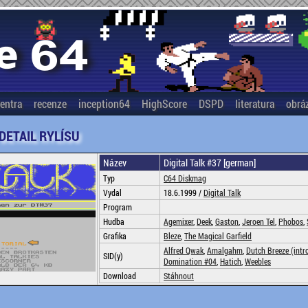
entra
recenze
inception64
HighScore
DSPD
literatura
obrá
 DETAIL RYLÍSU
Název
Digital Talk #37 [german]
Typ
C64 Diskmag
Vydal
18.6.1999 /
Digital Talk
Program
Hudba
Agemixer
,
Deek
,
Gaston
,
Jeroen Tel
,
Phobos
,
Grafika
Bleze
,
The Magical Garfield
Alfred Qwak
,
Amalgahm
,
Dutch Breeze (intr
SID(y)
Domination #04
,
Hatich
,
Weebles
Download
Stáhnout