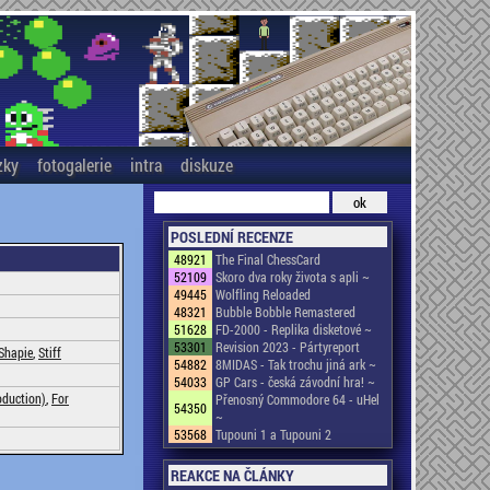
zky
fotogalerie
intra
diskuze
POSLEDNÍ RECENZE
48921
The Final ChessCard
52109
Skoro dva roky života s apli ~
49445
Wolfling Reloaded
48321
Bubble Bobble Remastered
51628
FD-2000 - Replika disketové ~
53301
Revision 2023 - Pártyreport
Shapie
,
Stiff
54882
8MIDAS - Tak trochu jiná ark ~
54033
GP Cars - česká závodní hra! ~
oduction)
,
For
Přenosný Commodore 64 - uHel
54350
~
53568
Tupouni 1 a Tupouni 2
REAKCE NA ČLÁNKY