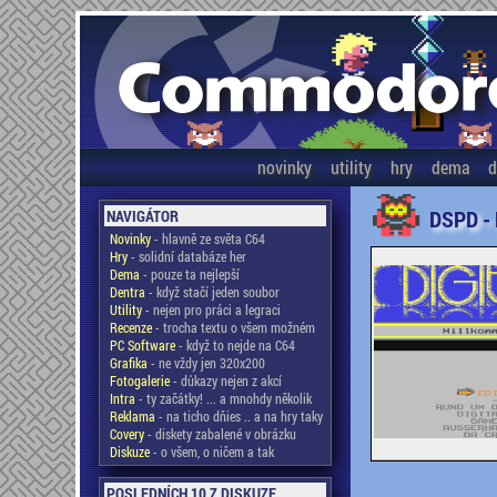
novinky
utility
hry
dema
d
DSPD -
NAVIGÁTOR
Novinky
- hlavně ze světa C64
Hry
- solidní databáze her
Dema
- pouze ta nejlepší
Dentra
- když stačí jeden soubor
Utility
- nejen pro práci a legraci
Recenze
- trocha textu o všem možném
PC Software
- když to nejde na C64
Grafika
- ne vždy jen 320x200
Fotogalerie
- důkazy nejen z akcí
Intra
- ty začátky! ... a mnohdy několik
Reklama
- na ticho dňies .. a na hry taky
Covery
- diskety zabalené v obrázku
Diskuze
- o všem, o ničem a tak
POSLEDNÍCH 10 Z DISKUZE