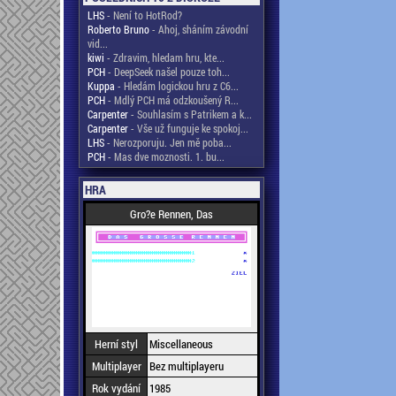
LHS
- Není to HotRod?
Roberto Bruno
- Ahoj, sháním závodní
vid...
kiwi
- Zdravim, hledam hru, kte...
PCH
- DeepSeek našel pouze toh...
Kuppa
- Hledám logickou hru z C6...
PCH
- Mdlý PCH má odzkoušený R...
Carpenter
- Souhlasím s Patrikem a k...
Carpenter
- Vše už funguje ke spokoj...
LHS
- Nerozporuju. Jen mě poba...
PCH
- Mas dve moznosti. 1. bu...
HRA
Gro?e Rennen, Das
Herní styl
Miscellaneous
Multiplayer
Bez multiplayeru
Rok vydání
1985