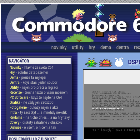
novinky
utility
hry
dema
dentra
re
DSPD
NAVIGÁTOR
Novinky
- hlavně ze světa C64
Hry
- solidní databáze her
Dema
- pouze ta nejlepší
Dentra
- když stačí jeden soubor
Utility
- nejen pro práci a legraci
Recenze
- trocha textu o všem možném
PC Software
- když to nejde na C64
Grafika
- ne vždy jen 320x200
Fotogalerie
- důkazy nejen z akcí
Intra
- ty začátky! ... a mnohdy několik
Reklama
- na ticho dňies .. a na hry taky
Covery
- diskety zabalené v obrázku
Diskuze
- o všem, o ničem a tak
POSLEDNÍCH 10 Z DISKUZE