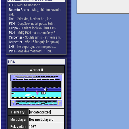
LHS
- Není to HotRod?
Roberto Bruno
- Ahoj, sháním závodní
vid...
kiwi
- Zdravim, hledam hru, kte...
PCH
- DeepSeek našel pouze toh...
Kuppa
- Hledám logickou hru z C6...
PCH
- Mdlý PCH má odzkoušený R...
Carpenter
- Souhlasím s Patrikem a k...
Carpenter
- Vše už funguje ke spokoj...
LHS
- Nerozporuju. Jen mě poba...
PCH
- Mas dve moznosti. 1. bu...
HRA
Warrior II
Herní styl
[uncategorized]
Multiplayer
Bez multiplayeru
Rok vydání
1987