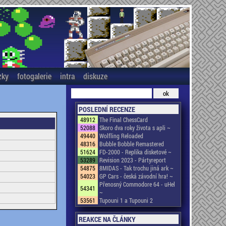
zky
fotogalerie
intra
diskuze
POSLEDNÍ RECENZE
48912
The Final ChessCard
52088
Skoro dva roky života s apli ~
49440
Wolfling Reloaded
48316
Bubble Bobble Remastered
51624
FD-2000 - Replika disketové ~
53289
Revision 2023 - Pártyreport
54875
8MIDAS - Tak trochu jiná ark ~
54023
GP Cars - česká závodní hra! ~
Přenosný Commodore 64 - uHel
54341
~
53561
Tupouni 1 a Tupouni 2
REAKCE NA ČLÁNKY