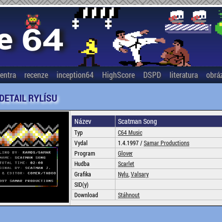
entra
recenze
inception64
HighScore
DSPD
literatura
obrá
 DETAIL RYLÍSU
Název
Scatman Song
Typ
C64 Music
Vydal
1.4.1997 /
Samar Productions
Program
Glover
Hudba
Scarlet
Grafika
Nylu
,
Valsary
SID(y)
Download
Stáhnout