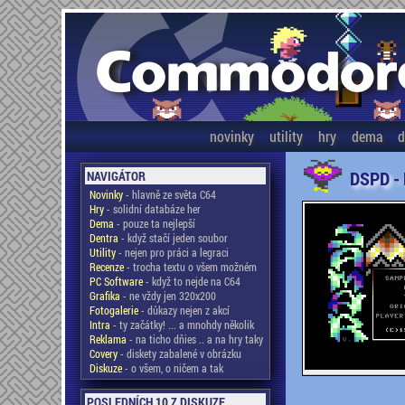
novinky
utility
hry
dema
d
DSPD -
NAVIGÁTOR
Novinky
- hlavně ze světa C64
Hry
- solidní databáze her
Dema
- pouze ta nejlepší
Dentra
- když stačí jeden soubor
Utility
- nejen pro práci a legraci
Recenze
- trocha textu o všem možném
PC Software
- když to nejde na C64
Grafika
- ne vždy jen 320x200
Fotogalerie
- důkazy nejen z akcí
Intra
- ty začátky! ... a mnohdy několik
Reklama
- na ticho dňies .. a na hry taky
Covery
- diskety zabalené v obrázku
Diskuze
- o všem, o ničem a tak
POSLEDNÍCH 10 Z DISKUZE