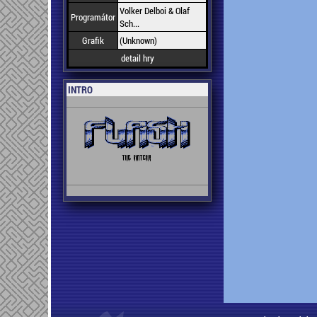
Volker Delboi & Olaf
Programátor
Sch...
Grafik
(Unknown)
detail hry
INTRO