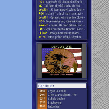
PCH
- A protože při ukládání ničím fo ~
TK
- Tak jsem si ještě trochu víc hrá ~
Josef01
- Já jsem upravil vzhled šach ~
PCH
- mám ji ;) a hral jsem na ni asi ~
Josef01
- Opravdu krásná práce, člově ~
PCH
- To je snad první, sociálně kons ~
Kokesch
- Super. Ale proč děkovat rod ~
LHS
- Vyšla hra Bubble Bobble: Lost C ~
Sillicon
- Toto je opravdu utlimátní ~
sc128
- Super práce! Děkuji. Chybí mi ~
TOP 10 HRY
3560
Vegas Casino II
2401
Great Giana Sisters , The
2277
Bubble Bobble
2137
Blackwyche
1982
Entombed