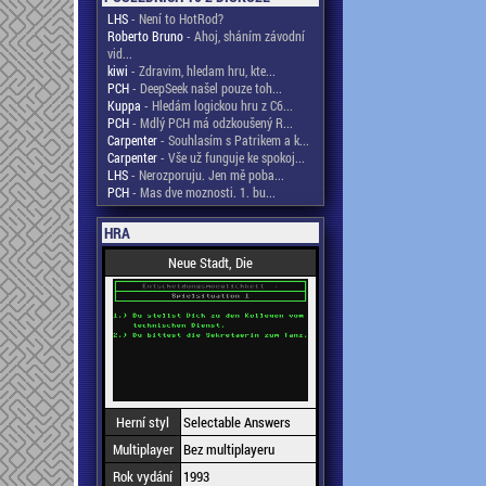
LHS
- Není to HotRod?
Roberto Bruno
- Ahoj, sháním závodní
vid...
kiwi
- Zdravim, hledam hru, kte...
PCH
- DeepSeek našel pouze toh...
Kuppa
- Hledám logickou hru z C6...
PCH
- Mdlý PCH má odzkoušený R...
Carpenter
- Souhlasím s Patrikem a k...
Carpenter
- Vše už funguje ke spokoj...
LHS
- Nerozporuju. Jen mě poba...
PCH
- Mas dve moznosti. 1. bu...
HRA
Neue Stadt, Die
Herní styl
Selectable Answers
Multiplayer
Bez multiplayeru
Rok vydání
1993