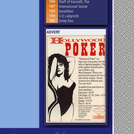
1934
Staff of Karnath, The
1927
International Soccer
1922
Decathlon
1919
3-D Labyrinth
1891
Dinky Doo
ADVERT