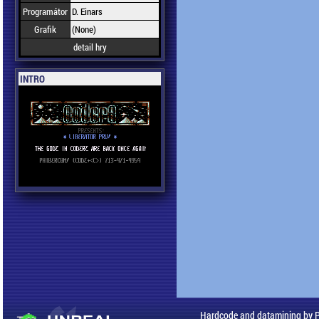
Programátor
D. Einars
Grafik
(None)
detail hry
INTRO
Hardcode and datamining by 