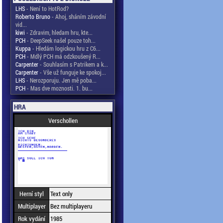
LHS
- Není to HotRod?
Roberto Bruno
- Ahoj, sháním závodní
vid...
kiwi
- Zdravim, hledam hru, kte...
PCH
- DeepSeek našel pouze toh...
Kuppa
- Hledám logickou hru z C6...
PCH
- Mdlý PCH má odzkoušený R...
Carpenter
- Souhlasím s Patrikem a k...
Carpenter
- Vše už funguje ke spokoj...
LHS
- Nerozporuju. Jen mě poba...
PCH
- Mas dve moznosti. 1. bu...
HRA
Verschollen
Herní styl
Text only
Multiplayer
Bez multiplayeru
Rok vydání
1985