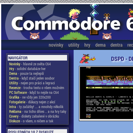
novinky
utility
hry
dema
dentra
re
DSPD - D
NAVIGÁTOR
Novinky
- hlavně ze světa C64
Hry
- solidní databáze her
Dema
- pouze ta nejlepší
Dentra
- když stačí jeden soubor
Utility
- nejen pro práci a legraci
Recenze
- trocha textu o všem možném
PC Software
- když to nejde na C64
Grafika
- ne vždy jen 320x200
Fotogalerie
- důkazy nejen z akcí
Intra
- ty začátky! ... a mnohdy několik
Reklama
- na ticho dňies .. a na hry taky
Covery
- diskety zabalené v obrázku
Diskuze
- o všem, o ničem a tak
POSLEDNÍCH 10 Z DISKUZE