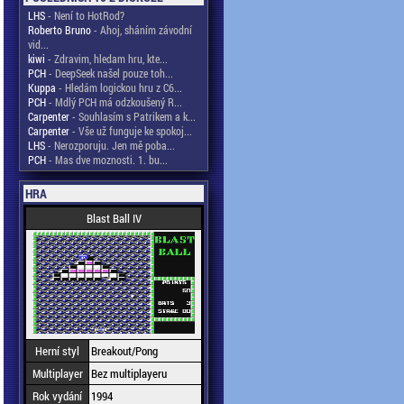
LHS
- Není to HotRod?
Roberto Bruno
- Ahoj, sháním závodní
vid...
kiwi
- Zdravim, hledam hru, kte...
PCH
- DeepSeek našel pouze toh...
Kuppa
- Hledám logickou hru z C6...
PCH
- Mdlý PCH má odzkoušený R...
Carpenter
- Souhlasím s Patrikem a k...
Carpenter
- Vše už funguje ke spokoj...
LHS
- Nerozporuju. Jen mě poba...
PCH
- Mas dve moznosti. 1. bu...
HRA
Blast Ball IV
Herní styl
Breakout/Pong
Multiplayer
Bez multiplayeru
Rok vydání
1994