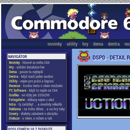
novinky
utility
hry
dema
dentra
re
DSPD - DETAIL 
NAVIGÁTOR
Novinky
- hlavně ze světa C64
Hry
- solidní databáze her
Dema
- pouze ta nejlepší
Dentra
- když stačí jeden soubor
Utility
- nejen pro práci a legraci
Recenze
- trocha textu o všem možném
PC Software
- když to nejde na C64
Grafika
- ne vždy jen 320x200
Fotogalerie
- důkazy nejen z akcí
Intra
- ty začátky! ... a mnohdy několik
Reklama
- na ticho dňies .. a na hry taky
Covery
- diskety zabalené v obrázku
Diskuze
- o všem, o ničem a tak
POSLEDNÍCH 10 Z DISKUZE