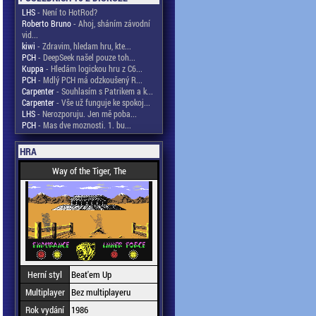
LHS
- Není to HotRod?
Roberto Bruno
- Ahoj, sháním závodní
vid...
kiwi
- Zdravim, hledam hru, kte...
PCH
- DeepSeek našel pouze toh...
Kuppa
- Hledám logickou hru z C6...
PCH
- Mdlý PCH má odzkoušený R...
Carpenter
- Souhlasím s Patrikem a k...
Carpenter
- Vše už funguje ke spokoj...
LHS
- Nerozporuju. Jen mě poba...
PCH
- Mas dve moznosti. 1. bu...
HRA
Way of the Tiger, The
Herní styl
Beat'em Up
Multiplayer
Bez multiplayeru
Rok vydání
1986