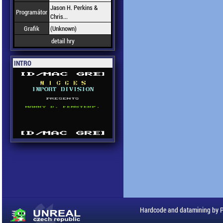
Jason H. Perkins &
Programátor
Chris...
Grafik
(Unknown)
detail hry
INTRO
Hardcode and datamining by 