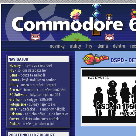
novinky
utility
hry
dema
dentra
re
DSPD - DE
NAVIGÁTOR
Novinky
- hlavně ze světa C64
Hry
- solidní databáze her
Dema
- pouze ta nejlepší
Dentra
- když stačí jeden soubor
Utility
- nejen pro práci a legraci
Recenze
- trocha textu o všem možném
PC Software
- když to nejde na C64
Grafika
- ne vždy jen 320x200
Fotogalerie
- důkazy nejen z akcí
Intra
- ty začátky! ... a mnohdy několik
Reklama
- na ticho dňies .. a na hry taky
Covery
- diskety zabalené v obrázku
Diskuze
- o všem, o ničem a tak
POSLEDNÍCH 10 Z DISKUZE