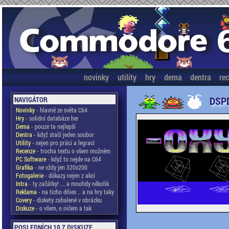
novinky
utility
hry
dema
dentra
re
DSPD
NAVIGÁTOR
Novinky
- hlavně ze světa C64
Hry
- solidní databáze her
Dema
- pouze ta nejlepší
Dentra
- když stačí jeden soubor
Utility
- nejen pro práci a legraci
Recenze
- trocha textu o všem možném
PC Software
- když to nejde na C64
Grafika
- ne vždy jen 320x200
Fotogalerie
- důkazy nejen z akcí
Intra
- ty začátky! ... a mnohdy několik
Reklama
- na ticho dňies .. a na hry taky
Covery
- diskety zabalené v obrázku
Diskuze
- o všem, o ničem a tak
POSLEDNÍCH 10 Z DISKUZE