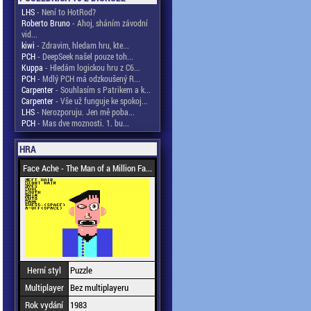
LHS
- Není to HotRod?
Roberto Bruno
- Ahoj, sháním závodní
vid...
kiwi
- Zdravim, hledam hru, kte...
PCH
- DeepSeek našel pouze toh...
Kuppa
- Hledám logickou hru z C6...
PCH
- Mdlý PCH má odzkoušený R...
Carpenter
- Souhlasím s Patrikem a k...
Carpenter
- Vše už funguje ke spokoj...
LHS
- Nerozporuju. Jen mě poba...
PCH
- Mas dve moznosti. 1. bu...
HRA
Face Ache - The Man of a Million Fa...
Herní styl
Puzzle
Multiplayer
Bez multiplayeru
Rok vydání
1983