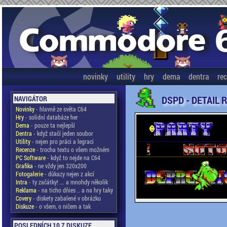
novinky
utility
hry
dema
dentra
re
DSPD - DETAIL 
NAVIGÁTOR
Novinky
- hlavně ze světa C64
Hry
- solidní databáze her
Dema
- pouze ta nejlepší
Dentra
- když stačí jeden soubor
Utility
- nejen pro práci a legraci
Recenze
- trocha textu o všem možném
PC Software
- když to nejde na C64
Grafika
- ne vždy jen 320x200
Fotogalerie
- důkazy nejen z akcí
Intra
- ty začátky! ... a mnohdy několik
Reklama
- na ticho dňies .. a na hry taky
Covery
- diskety zabalené v obrázku
Diskuze
- o všem, o ničem a tak
POSLEDNÍCH 10 Z DISKUZE