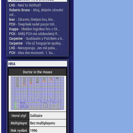
LHS
- Není to HotRod?
Roberto Bruno
- Ahoj, sháním závodní
vid...
kiwi
- Zdravim, hledam hru, kte...
PCH
- DeepSeek našel pouze toh...
Kuppa
- Hledám logickou hru z C6...
PCH
- Mdlý PCH má odzkoušený R...
Carpenter
- Souhlasím s Patrikem a k...
Carpenter
- Vše už funguje ke spokoj...
LHS
- Nerozporuju. Jen mě poba...
PCH
- Mas dve moznosti. 1. bu...
HRA
Doctor in the House
Herní styl
Solitaire
Multiplayer
Bez multiplayeru
Rok vydání
1996