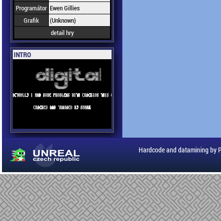
Programátor
Ewen Gillies
Grafik
(Unknown)
detail hry
INTRO
Hardcode and datamining by 