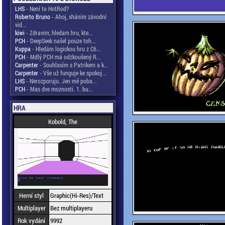
LHS
- Není to HotRod?
Roberto Bruno
- Ahoj, sháním závodní
vid...
kiwi
- Zdravim, hledam hru, kte...
PCH
- DeepSeek našel pouze toh...
Kuppa
- Hledám logickou hru z C6...
PCH
- Mdlý PCH má odzkoušený R...
Carpenter
- Souhlasím s Patrikem a k...
Carpenter
- Vše už funguje ke spokoj...
LHS
- Nerozporuju. Jen mě poba...
PCH
- Mas dve moznosti. 1. bu...
HRA
Kobold, The
Herní styl
Graphic(Hi-Res)/Text
Multiplayer
Bez multiplayeru
Rok vydání
9992