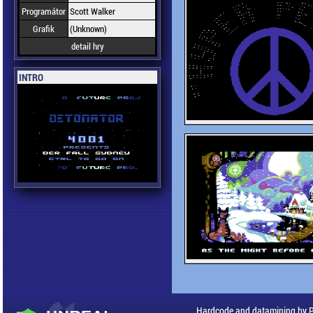
Programátor
Scott Walker
Grafik
(Unknown)
detail hry
INTRO
Hardcode and datamining by 