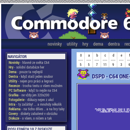
novinky
utility
hry
dema
dentra
re
0
a
b
c
d
e
NAVIGÁTOR
----
----
----
----
----
----
--
Novinky
- hlavně ze světa C64
5
5
7
11
9
3
Hry
- solidní databáze her
Dema
- pouze ta nejlepší
DSPD - C64 ONE
Dentra
- když stačí jeden soubor
Utility
- nejen pro práci a legraci
Recenze
- trocha textu o všem možném
PC Software
- když to nejde na C64
Grafika
- ne vždy jen 320x200
Fotogalerie
- důkazy nejen z akcí
Intra
- ty začátky! ... a mnohdy několik
Reklama
- na ticho dňies .. a na hry taky
Covery
- diskety zabalené v obrázku
Diskuze
- o všem, o ničem a tak
POSLEDNÍCH 10 Z DISKUZE