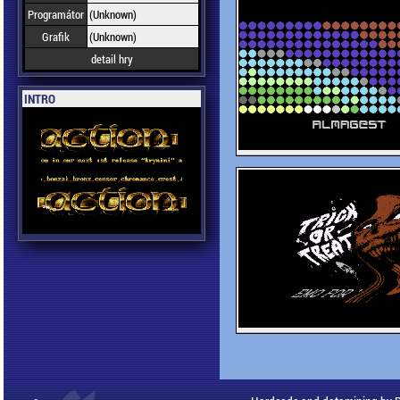
Programátor
(Unknown)
Grafik
(Unknown)
detail hry
INTRO