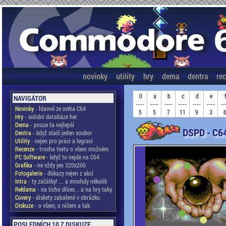
novinky
utility
hry
dema
dentra
re
0
a
b
c
d
e
NAVIGÁTOR
----
----
----
----
----
----
--
Novinky
- hlavně ze světa C64
5
5
7
11
9
3
Hry
- solidní databáze her
Dema
- pouze ta nejlepší
DSPD - C6
Dentra
- když stačí jeden soubor
Utility
- nejen pro práci a legraci
Recenze
- trocha textu o všem možném
PC Software
- když to nejde na C64
Grafika
- ne vždy jen 320x200
Fotogalerie
- důkazy nejen z akcí
Intra
- ty začátky! ... a mnohdy několik
Reklama
- na ticho dňies .. a na hry taky
Covery
- diskety zabalené v obrázku
Diskuze
- o všem, o ničem a tak
POSLEDNÍCH 10 Z DISKUZE