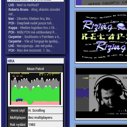
LHS
- Není to HotRod?
Roberto Bruno
- Ahoj, sháním závodní
vid...
kiwi
- Zdravim, hledam hru, kte...
PCH
- DeepSeek našel pouze toh...
Kuppa
- Hledám logickou hru z C6...
PCH
- Mdlý PCH má odzkoušený R...
Carpenter
- Souhlasím s Patrikem a k...
Carpenter
- Vše už funguje ke spokoj...
LHS
- Nerozporuju. Jen mě poba...
PCH
- Mas dve moznosti. 1. bu...
HRA
Moon Patrol
Herní styl
H. Scrolling
Multiplayer
Bez multiplayeru
Rok vydání
1983