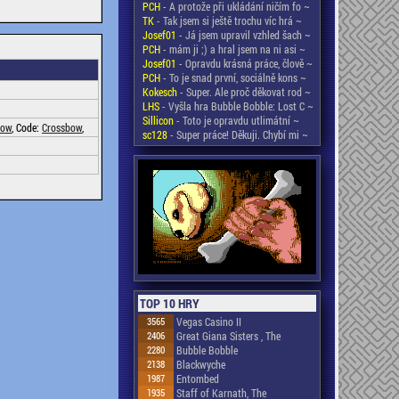
PCH
- A protože při ukládání ničím fo ~
TK
- Tak jsem si ještě trochu víc hrá ~
Josef01
- Já jsem upravil vzhled šach ~
PCH
- mám ji ;) a hral jsem na ni asi ~
Josef01
- Opravdu krásná práce, člově ~
PCH
- To je snad první, sociálně kons ~
Kokesch
- Super. Ale proč děkovat rod ~
LHS
- Vyšla hra Bubble Bobble: Lost C ~
Sillicon
- Toto je opravdu utlimátní ~
bow
, Code:
Crossbow
,
sc128
- Super práce! Děkuji. Chybí mi ~
TOP 10 HRY
3565
Vegas Casino II
2406
Great Giana Sisters , The
2280
Bubble Bobble
2138
Blackwyche
1987
Entombed
1935
Staff of Karnath, The