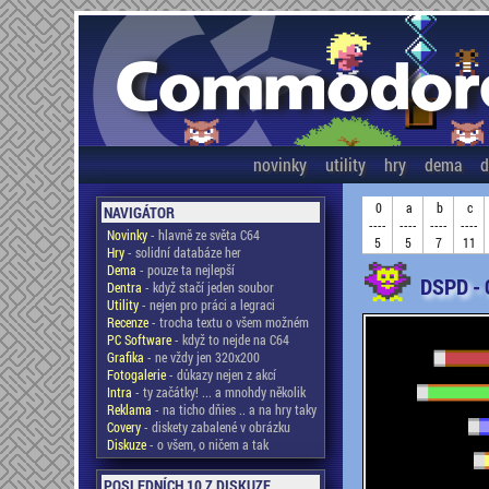
novinky
utility
hry
dema
d
0
a
b
c
NAVIGÁTOR
----
----
----
----
Novinky
- hlavně ze světa C64
5
5
7
11
Hry
- solidní databáze her
Dema
- pouze ta nejlepší
DSPD - 
Dentra
- když stačí jeden soubor
Utility
- nejen pro práci a legraci
Recenze
- trocha textu o všem možném
PC Software
- když to nejde na C64
Grafika
- ne vždy jen 320x200
Fotogalerie
- důkazy nejen z akcí
Intra
- ty začátky! ... a mnohdy několik
Reklama
- na ticho dňies .. a na hry taky
Covery
- diskety zabalené v obrázku
Diskuze
- o všem, o ničem a tak
POSLEDNÍCH 10 Z DISKUZE