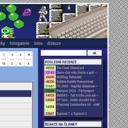
zky
fotogalerie
intra
diskuze
t
u
v
w
----
----
----
----
POSLEDNÍ RECENZE
16
2
6
4
48958
The Final ChessCard
52163
Skoro dva roky života s apli ~
49490
Wolfling Reloaded
48356
Bubble Bobble Remastered
51661
FD-2000 - Replika disketové ~
53336
Revision 2023 - Pártyreport
54920
8MIDAS - Tak trochu jiná ark ~
54068
GP Cars - česká závodní hra! ~
Přenosný Commodore 64 - uHel
54384
~
53607
Tupouni 1 a Tupouni 2
REAKCE NA ČLÁNKY