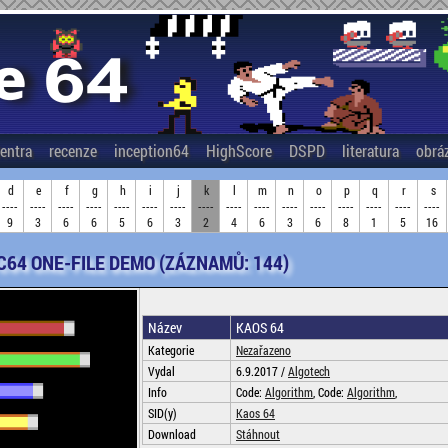
entra
recenze
inception64
HighScore
DSPD
literatura
obrá
d
e
f
g
h
i
j
k
l
m
n
o
p
q
r
s
----
----
----
----
----
----
----
----
----
----
----
----
----
----
----
----
9
3
6
6
5
6
3
2
4
6
3
6
8
1
5
16
C64 ONE-FILE DEMO (ZÁZNAMŮ: 144)
Název
KAOS 64
Kategorie
Nezařazeno
Vydal
6.9.2017 /
Algotech
Info
Code:
Algorithm
, Code:
Algorithm
,
SID(y)
Kaos 64
Download
Stáhnout