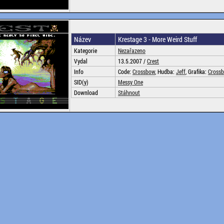
Název
Krestage 3 - More Weird Stuff
Kategorie
Nezařazeno
Vydal
13.5.2007 /
Crest
Info
Code:
Crossbow
, Hudba:
Jeff
, Grafika:
Cross
SID(y)
Messy One
Download
Stáhnout