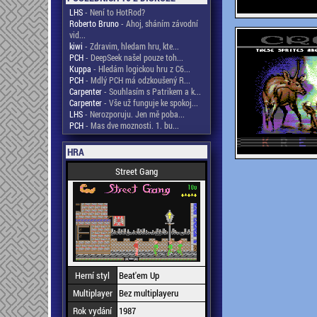
LHS
- Není to HotRod?
Roberto Bruno
- Ahoj, sháním závodní
vid...
kiwi
- Zdravim, hledam hru, kte...
PCH
- DeepSeek našel pouze toh...
Kuppa
- Hledám logickou hru z C6...
PCH
- Mdlý PCH má odzkoušený R...
Carpenter
- Souhlasím s Patrikem a k...
Carpenter
- Vše už funguje ke spokoj...
LHS
- Nerozporuju. Jen mě poba...
PCH
- Mas dve moznosti. 1. bu...
HRA
Street Gang
Herní styl
Beat'em Up
Multiplayer
Bez multiplayeru
Rok vydání
1987