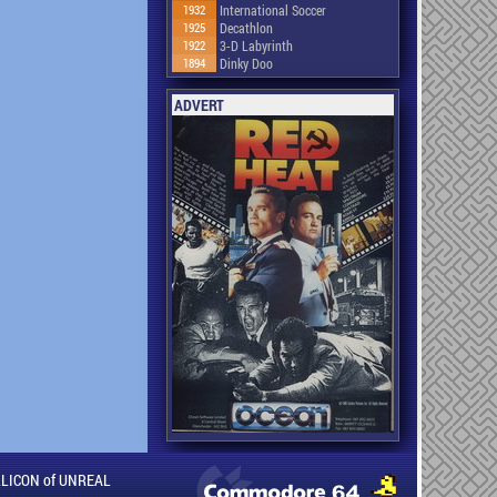
1932
International Soccer
1925
Decathlon
1922
3-D Labyrinth
1894
Dinky Doo
ADVERT
ILLICON of UNREAL