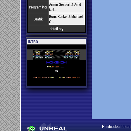
Armin Gessert & Arnd
Programátor
Nol...
Boris Kunkel & Michael
Grafik
G...
detail hry
INTRO
Hardcode and dat