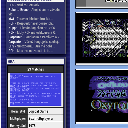
LHS
- Není to HotRod?
Roberto Bruno
- Ahoj, sháním závodní
vid...
kiwi
- Zdravim, hledam hru, kte...
PCH
- DeepSeek našel pouze toh...
Kuppa
- Hledám logickou hru z C6...
PCH
- Mdlý PCH má odzkoušený R...
Carpenter
- Souhlasím s Patrikem a k...
Carpenter
- Vše už funguje ke spokoj...
LHS
- Nerozporuju. Jen mě poba...
PCH
- Mas dve moznosti. 1. bu...
HRA
23 Matches
Herní styl
Logical Game
Multiplayer
Bez multiplayeru
Rok vydání
1978