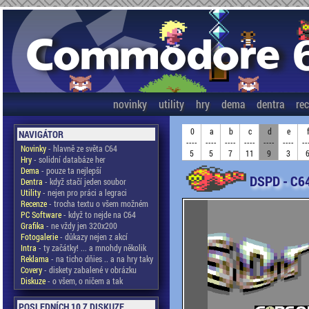
novinky
utility
hry
dema
dentra
re
0
a
b
c
d
e
NAVIGÁTOR
----
----
----
----
----
----
--
Novinky
- hlavně ze světa C64
5
5
7
11
9
3
Hry
- solidní databáze her
Dema
- pouze ta nejlepší
DSPD - C6
Dentra
- když stačí jeden soubor
Utility
- nejen pro práci a legraci
Recenze
- trocha textu o všem možném
PC Software
- když to nejde na C64
Grafika
- ne vždy jen 320x200
Fotogalerie
- důkazy nejen z akcí
Intra
- ty začátky! ... a mnohdy několik
Reklama
- na ticho dňies .. a na hry taky
Covery
- diskety zabalené v obrázku
Diskuze
- o všem, o ničem a tak
POSLEDNÍCH 10 Z DISKUZE