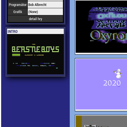
Programátor
Bob Albrecht
Grafik
(None)
detail hry
INTRO