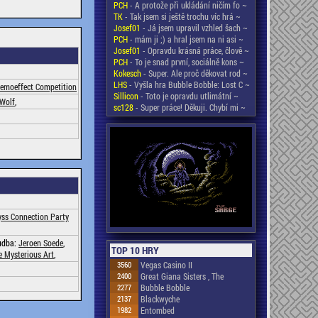
PCH
- A protože při ukládání ničím fo ~
TK
- Tak jsem si ještě trochu víc hrá ~
Josef01
- Já jsem upravil vzhled šach ~
PCH
- mám ji ;) a hral jsem na ni asi ~
Josef01
- Opravdu krásná práce, člově ~
PCH
- To je snad první, sociálně kons ~
Kokesch
- Super. Ale proč děkovat rod ~
LHS
- Vyšla hra Bubble Bobble: Lost C ~
moeffect Competition
Sillicon
- Toto je opravdu utlimátní ~
rWolf
,
sc128
- Super práce! Děkuji. Chybí mi ~
yss Connection Party
udba:
Jeroen Soede
,
TOP 10 HRY
e Mysterious Art
,
3560
Vegas Casino II
2400
Great Giana Sisters , The
2277
Bubble Bobble
2137
Blackwyche
1982
Entombed