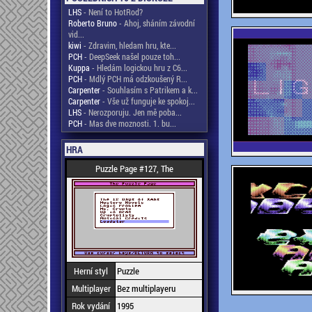
LHS
- Není to HotRod?
Roberto Bruno
- Ahoj, sháním závodní
vid...
kiwi
- Zdravim, hledam hru, kte...
PCH
- DeepSeek našel pouze toh...
Kuppa
- Hledám logickou hru z C6...
PCH
- Mdlý PCH má odzkoušený R...
Carpenter
- Souhlasím s Patrikem a k...
Carpenter
- Vše už funguje ke spokoj...
LHS
- Nerozporuju. Jen mě poba...
PCH
- Mas dve moznosti. 1. bu...
HRA
Puzzle Page #127, The
Herní styl
Puzzle
Multiplayer
Bez multiplayeru
Rok vydání
1995