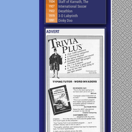
1934
Staff of Karnath, The
1927
International Soccer
1922
Decathlon
1919
3-D Labyrinth
1891
Dinky Doo
ADVERT