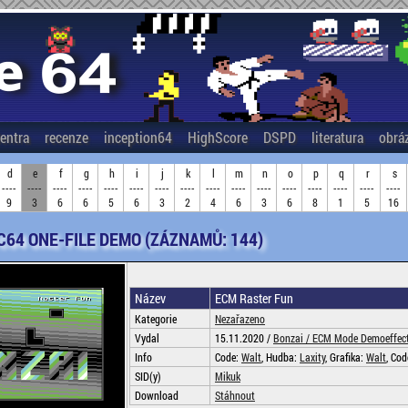
entra
recenze
inception64
HighScore
DSPD
literatura
obrá
d
e
f
g
h
i
j
k
l
m
n
o
p
q
r
s
----
----
----
----
----
----
----
----
----
----
----
----
----
----
----
----
9
3
6
6
5
6
3
2
4
6
3
6
8
1
5
16
C64 ONE-FILE DEMO (ZÁZNAMŮ: 144)
Název
ECM Raster Fun
Kategorie
Nezařazeno
Vydal
15.11.2020 /
Bonzai /
ECM Mode Demoeffect
Info
Code:
Walt
, Hudba:
Laxity
, Grafika:
Walt
, Co
SID(y)
Mikuk
Download
Stáhnout