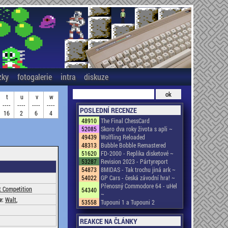
zky
fotogalerie
intra
diskuze
t
u
v
w
----
----
----
----
POSLEDNÍ RECENZE
16
2
6
4
48910
The Final ChessCard
52085
Skoro dva roky života s apli ~
49439
Wolfling Reloaded
48313
Bubble Bobble Remastered
51620
FD-2000 - Replika disketové ~
53287
Revision 2023 - Pártyreport
54873
8MIDAS - Tak trochu jiná ark ~
54022
GP Cars - česká závodní hra! ~
Přenosný Commodore 64 - uHel
 Competition
54340
~
de:
Walt
,
53558
Tupouni 1 a Tupouni 2
REAKCE NA ČLÁNKY