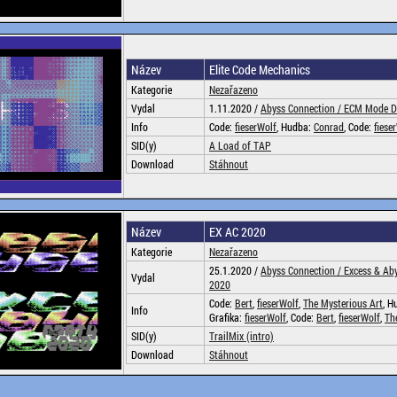
Název
Elite Code Mechanics
Kategorie
Nezařazeno
Vydal
1.11.2020 /
Abyss Connection /
ECM Mode De
Info
Code:
fieserWolf
, Hudba:
Conrad
, Code:
fiese
SID(y)
A Load of TAP
Download
Stáhnout
Název
EX AC 2020
Kategorie
Nezařazeno
25.1.2020 /
Abyss Connection /
Excess & Ab
Vydal
2020
Code:
Bert
,
fieserWolf
,
The Mysterious Art
, H
Info
Grafika:
fieserWolf
, Code:
Bert
,
fieserWolf
,
Th
SID(y)
TrailMix (intro)
Download
Stáhnout