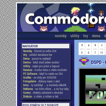
novinky
utility
hry
dema
d
0
a
b
c
NAVIGÁTOR
----
----
----
----
Novinky
- hlavně ze světa C64
5
5
7
11
Hry
- solidní databáze her
Dema
- pouze ta nejlepší
DSPD - 
Dentra
- když stačí jeden soubor
Utility
- nejen pro práci a legraci
Recenze
- trocha textu o všem možném
PC Software
- když to nejde na C64
Grafika
- ne vždy jen 320x200
Fotogalerie
- důkazy nejen z akcí
Intra
- ty začátky! ... a mnohdy několik
Reklama
- na ticho dňies .. a na hry taky
Covery
- diskety zabalené v obrázku
Diskuze
- o všem, o ničem a tak
POSLEDNÍCH 10 Z DISKUZE