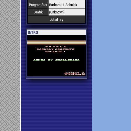
Programátor
Barbara H. Schulak
Grafik
(Unknown)
detail hry
INTRO