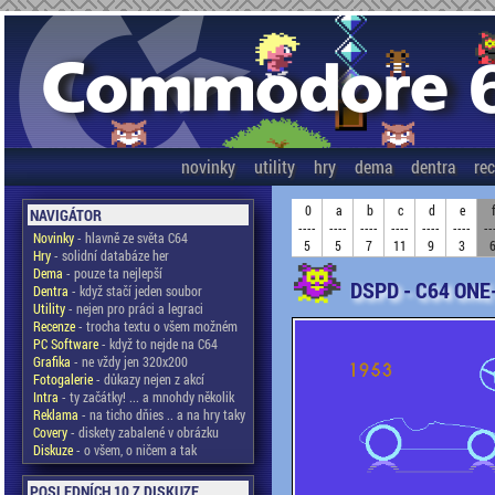
novinky
utility
hry
dema
dentra
re
0
a
b
c
d
e
NAVIGÁTOR
----
----
----
----
----
----
--
Novinky
- hlavně ze světa C64
5
5
7
11
9
3
Hry
- solidní databáze her
Dema
- pouze ta nejlepší
DSPD - C64 ONE
Dentra
- když stačí jeden soubor
Utility
- nejen pro práci a legraci
Recenze
- trocha textu o všem možném
PC Software
- když to nejde na C64
Grafika
- ne vždy jen 320x200
Fotogalerie
- důkazy nejen z akcí
Intra
- ty začátky! ... a mnohdy několik
Reklama
- na ticho dňies .. a na hry taky
Covery
- diskety zabalené v obrázku
Diskuze
- o všem, o ničem a tak
POSLEDNÍCH 10 Z DISKUZE