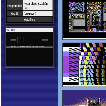
Peter Liepa & Zoltán
Programátor
Sc...
Grafik
(Unknown)
detail hry
INTRO