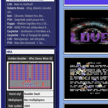
LHS
- Není to HotRod?
Roberto Bruno
- Ahoj, sháním závodní
vid...
kiwi
- Zdravim, hledam hru, kte...
PCH
- DeepSeek našel pouze toh...
Kuppa
- Hledám logickou hru z C6...
PCH
- Mdlý PCH má odzkoušený R...
Carpenter
- Souhlasím s Patrikem a k...
Carpenter
- Vše už funguje ke spokoj...
LHS
- Nerozporuju. Jen mě poba...
PCH
- Mas dve moznosti. 1. bu...
HRA
Golden Boulder - Who Dares Wins 02
Herní styl
Boulder Dash
Multiplayer
Bez multiplayeru
Rok vydání
2003