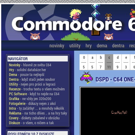
novinky
utility
hry
dema
dentra
re
0
a
b
c
d
e
NAVIGÁTOR
----
----
----
----
----
----
--
Novinky
- hlavně ze světa C64
5
5
7
11
9
3
Hry
- solidní databáze her
Dema
- pouze ta nejlepší
DSPD - C64 ONE
Dentra
- když stačí jeden soubor
Utility
- nejen pro práci a legraci
Recenze
- trocha textu o všem možném
PC Software
- když to nejde na C64
Grafika
- ne vždy jen 320x200
Fotogalerie
- důkazy nejen z akcí
Intra
- ty začátky! ... a mnohdy několik
Reklama
- na ticho dňies .. a na hry taky
Covery
- diskety zabalené v obrázku
Diskuze
- o všem, o ničem a tak
POSLEDNÍCH 10 Z DISKUZE