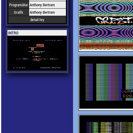
Programátor
Anthony Bertram
Grafik
Anthony Bertram
detail hry
INTRO