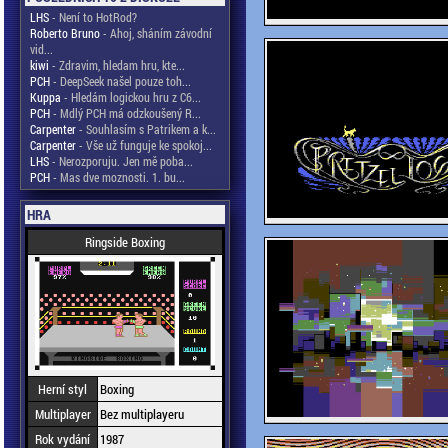
LHS
- Není to HotRod?
Roberto Bruno
- Ahoj, sháním závodní
vid...
kiwi
- Zdravim, hledam hru, kte...
PCH
- DeepSeek našel pouze toh...
Kuppa
- Hledám logickou hru z C6...
PCH
- Mdlý PCH má odzkoušený R...
Carpenter
- Souhlasím s Patrikem a k...
Carpenter
- Vše už funguje ke spokoj...
LHS
- Nerozporuju. Jen mě poba...
PCH
- Mas dve moznosti. 1. bu...
HRA
Ringside Boxing
Herní styl
Boxing
Multiplayer
Bez multiplayeru
Rok vydání
1987