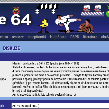
entra
recenze
inception64
HighScore
DSPD
literatura
obrá
DISKUZE
Hledám logickou hru z C64 / ZX Spectra (cca 1984–1988)
Statická obrazovka, pohled z boku, žádní nepřátelé, žádný časový limit, málo barev. 
dírami. Posouvaly se vejčité/oválné kameny vysoké přesně na mezeru mezi dvěma p
půlkách a pokládat na sebe s polovičním převisem — nebyla to fyzika, kameny prost
uppa
pozicích a spadly, jen když pod nimi nebylo nic. Přes širokou díru se musela postav
„přecházet" ji po jednom kameni. Cíl: dostat malý objekt na druhou stranu. Na obra
kamenů. Možná to tlačila žába ale fakt si nepamatuju. Hrál jsem to v ČSSR z kopíro
britský titul. Nepoznáváte?
Ani AI nedokáže najít, talkže tohle je poslední šance . :)
pis