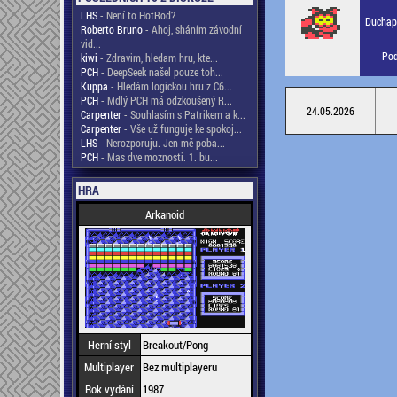
LHS
- Není to HotRod?
Duchapl
Roberto Bruno
- Ahoj, sháním závodní
vid...
Pod
kiwi
- Zdravim, hledam hru, kte...
PCH
- DeepSeek našel pouze toh...
Kuppa
- Hledám logickou hru z C6...
PCH
- Mdlý PCH má odzkoušený R...
24.05.2026
Carpenter
- Souhlasím s Patrikem a k...
Carpenter
- Vše už funguje ke spokoj...
LHS
- Nerozporuju. Jen mě poba...
PCH
- Mas dve moznosti. 1. bu...
HRA
Arkanoid
Herní styl
Breakout/Pong
Multiplayer
Bez multiplayeru
Rok vydání
1987