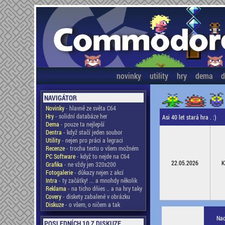
novinky
utility
hry
dema
d
NAVIGÁTOR
Novinky
- hlavně ze světa C64
Hry
- solidní databáze her
Asi 40 let stará hra . :)
Dema
- pouze ta nejlepší
Dentra
- když stačí jeden soubor
Utility
- nejen pro práci a legraci
Recenze
- trocha textu o všem možném
PC Software
- když to nejde na C64
22.05.2026
K
Grafika
- ne vždy jen 320x200
Fotogalerie
- důkazy nejen z akcí
Intra
- ty začátky! ... a mnohdy několik
Reklama
- na ticho dňies .. a na hry taky
Covery
- diskety zabalené v obrázku
Diskuze
- o všem, o ničem a tak
Nad
POSLEDNÍCH 10 Z DISKUZE