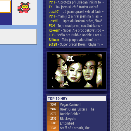
PCH
- A protože při ukládání ničím fo ~
TK
- Tak jsem si ještě trochu víc hrá ~
Josef01
- Já jsem upravil vzhled šach ~
PCH
- mám ji ;) a hral jsem na ni asi ~
Josef01
- Opravdu krásná práce, člově ~
PCH
- To je snad první, sociálně kons ~
Kokesch
- Super. Ale proč děkovat rod ~
LHS
- Vyšla hra Bubble Bobble: Lost C ~
Sillicon
- Toto je opravdu utlimátní ~
sc128
- Super práce! Děkuji. Chybí mi ~
TOP 10 HRY
3561
Vegas Casino II
2402
Great Giana Sisters , The
2279
Bubble Bobble
2138
Blackwyche
1983
Entombed
1934
Staff of Karnath, The