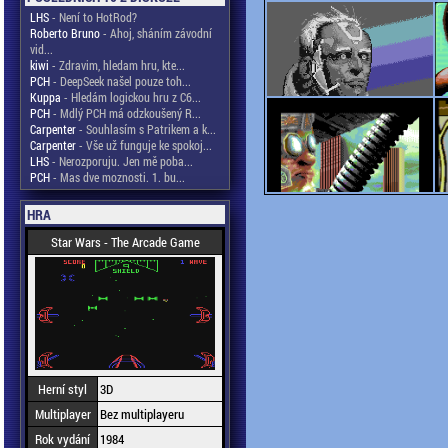
LHS
- Není to HotRod?
Roberto Bruno
- Ahoj, sháním závodní
vid...
kiwi
- Zdravim, hledam hru, kte...
PCH
- DeepSeek našel pouze toh...
Kuppa
- Hledám logickou hru z C6...
PCH
- Mdlý PCH má odzkoušený R...
Carpenter
- Souhlasím s Patrikem a k...
Carpenter
- Vše už funguje ke spokoj...
LHS
- Nerozporuju. Jen mě poba...
PCH
- Mas dve moznosti. 1. bu...
HRA
Star Wars - The Arcade Game
Herní styl
3D
Multiplayer
Bez multiplayeru
Rok vydání
1984