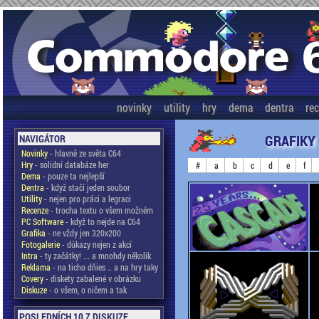
novinky
utility
hry
dema
dentra
re
GRAFIKY
NAVIGÁTOR
Novinky
- hlavně ze světa C64
Hry
- solidní databáze her
#
a
b
c
d
e
f
Dema
- pouze ta nejlepší
Dentra
- když stačí jeden soubor
Utility
- nejen pro práci a legraci
Recenze
- trocha textu o všem možném
PC Software
- když to nejde na C64
Grafika
- ne vždy jen 320x200
Fotogalerie
- důkazy nejen z akcí
Intra
- ty začátky! ... a mnohdy několik
Reklama
- na ticho dňies .. a na hry taky
Covery
- diskety zabalené v obrázku
Diskuze
- o všem, o ničem a tak
POSLEDNÍCH 10 Z DISKUZE