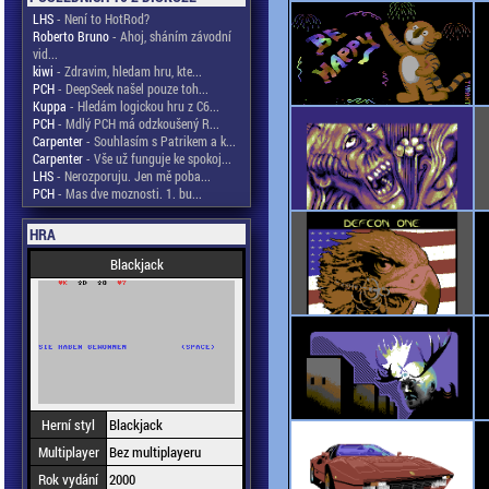
LHS
- Není to HotRod?
Roberto Bruno
- Ahoj, sháním závodní
vid...
kiwi
- Zdravim, hledam hru, kte...
PCH
- DeepSeek našel pouze toh...
Kuppa
- Hledám logickou hru z C6...
PCH
- Mdlý PCH má odzkoušený R...
Carpenter
- Souhlasím s Patrikem a k...
Carpenter
- Vše už funguje ke spokoj...
LHS
- Nerozporuju. Jen mě poba...
PCH
- Mas dve moznosti. 1. bu...
HRA
Blackjack
Herní styl
Blackjack
Multiplayer
Bez multiplayeru
Rok vydání
2000