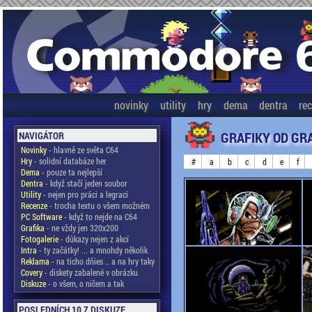
novinky
utility
hry
dema
dentra
re
GRAFIKY OD GR
NAVIGÁTOR
Novinky
- hlavně ze světa C64
Hry
- solidní databáze her
#
a
b
c
d
e
f
Dema
- pouze ta nejlepší
Dentra
- když stačí jeden soubor
Utility
- nejen pro práci a legraci
Recenze
- trocha textu o všem možném
PC Software
- když to nejde na C64
Grafika
- ne vždy jen 320x200
Fotogalerie
- důkazy nejen z akcí
Intra
- ty začátky! ... a mnohdy několik
Reklama
- na ticho dňies .. a na hry taky
Covery
- diskety zabalené v obrázku
Diskuze
- o všem, o ničem a tak
POSLEDNÍCH 10 Z DISKUZE