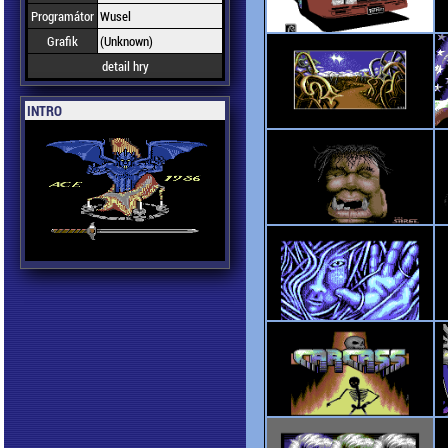
Programátor
Wusel
Grafik
(Unknown)
detail hry
INTRO