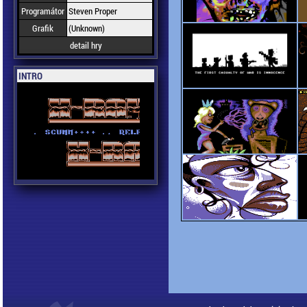
Programátor
Steven Proper
Grafik
(Unknown)
detail hry
INTRO