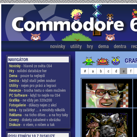
novinky
utility
hry
dema
dentra
re
GRAF
NAVIGÁTOR
Novinky
- hlavně ze světa C64
Hry
- solidní databáze her
#
a
b
c
d
e
f
Dema
- pouze ta nejlepší
Dentra
- když stačí jeden soubor
Utility
- nejen pro práci a legraci
Recenze
- trocha textu o všem možném
PC Software
- když to nejde na C64
Grafika
- ne vždy jen 320x200
Fotogalerie
- důkazy nejen z akcí
Intra
- ty začátky! ... a mnohdy několik
Reklama
- na ticho dňies .. a na hry taky
Covery
- diskety zabalené v obrázku
Diskuze
- o všem, o ničem a tak
POSLEDNÍCH 10 Z DISKUZE