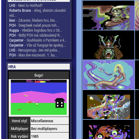
LHS
- Není to HotRod?
Roberto Bruno
- Ahoj, sháním závodní
vid...
kiwi
- Zdravim, hledam hru, kte...
PCH
- DeepSeek našel pouze toh...
Kuppa
- Hledám logickou hru z C6...
PCH
- Mdlý PCH má odzkoušený R...
Carpenter
- Souhlasím s Patrikem a k...
Carpenter
- Vše už funguje ke spokoj...
LHS
- Nerozporuju. Jen mě poba...
PCH
- Mas dve moznosti. 1. bu...
HRA
Bugs!
Herní styl
Miscellaneous
Multiplayer
Bez multiplayeru
Rok vydání
1985