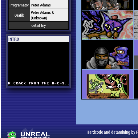
Programátor
Peter Adams
Peter Adams &
Grafik
(Unknown)
detail hry
INTRO
Hardcode and datamining by 