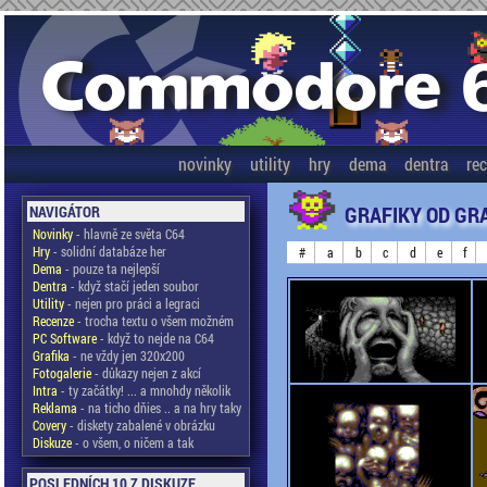
novinky
utility
hry
dema
dentra
re
GRAFIKY OD GR
NAVIGÁTOR
Novinky
- hlavně ze světa C64
Hry
- solidní databáze her
#
a
b
c
d
e
f
Dema
- pouze ta nejlepší
Dentra
- když stačí jeden soubor
Utility
- nejen pro práci a legraci
Recenze
- trocha textu o všem možném
PC Software
- když to nejde na C64
Grafika
- ne vždy jen 320x200
Fotogalerie
- důkazy nejen z akcí
Intra
- ty začátky! ... a mnohdy několik
Reklama
- na ticho dňies .. a na hry taky
Covery
- diskety zabalené v obrázku
Diskuze
- o všem, o ničem a tak
POSLEDNÍCH 10 Z DISKUZE