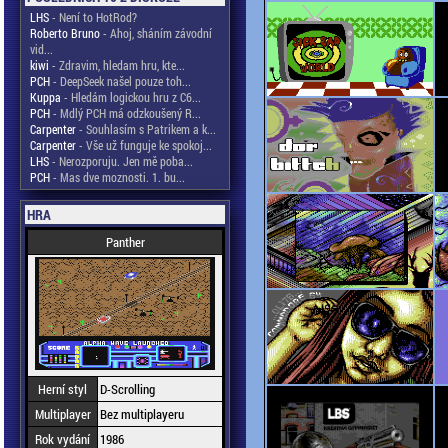
LHS
- Není to HotRod?
Roberto Bruno
- Ahoj, sháním závodní
vid...
kiwi
- Zdravim, hledam hru, kte...
PCH
- DeepSeek našel pouze toh...
Kuppa
- Hledám logickou hru z C6...
PCH
- Mdlý PCH má odzkoušený R...
Carpenter
- Souhlasím s Patrikem a k...
Carpenter
- Vše už funguje ke spokoj...
LHS
- Nerozporuju. Jen mě poba...
PCH
- Mas dve moznosti. 1. bu...
HRA
Panther
Herní styl
D-Scrolling
Multiplayer
Bez multiplayeru
Rok vydání
1986