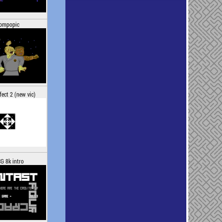
ompopic
ect 2 (new vic)
G 8k intro