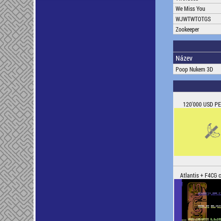
We Miss You
WJWTWTOTGS
Zookeeper
Název
Poop Nukem 3D
120'000 USD PE
Atlantis + F4CG c