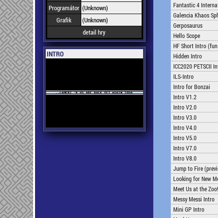
Fantastic 4 Intern
Programátor
(Unknown)
Galencia Khaos Sp
Grafik
(Unknown)
Gerposaurus
detail hry
Hello Scope
HF Short Intro (fun
INTRO
Hidden Intro
ICC2020 PETSCII In
ILS-Intro
Intro for Bonzai
Intro V1.2
Intro V2.0
Intro V3.0
Intro V4.0
Intro V5.0
Intro V7.0
Intro V8.0
Jump to Fire (prev
Looking for New M
Meet Us at the Zoo
Messy Messi Intro
Mini GP Intro