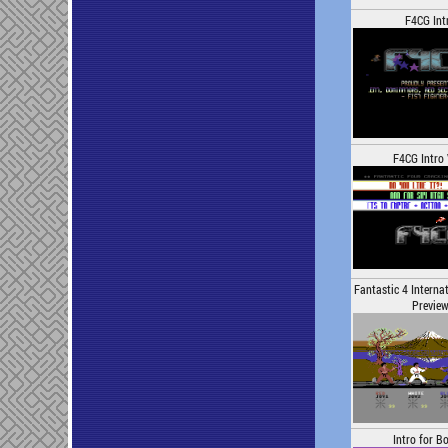
F4CG Int
F4CG Intro
Fantastic 4 Interna
Previe
Intro for B