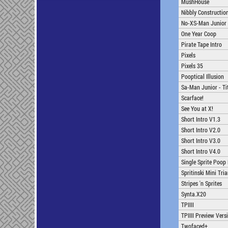
MushHouse
Nibbly Constructio
No-XS-Man Junior -
One Year Coop
Pirate Tape Intro
Pixels
Pixels 35
Pooptical Illusion
Sa-Man Junior - Tit
Scarface!
See You at X!
Short Intro V1.3
Short Intro V2.0
Short Intro V3.0
Short Intro V4.0
Single Sprite Poop
Spritinski Mini Tri
Stripes 'n Sprites
Synta.X20
TPIIII
TPIIII Preview Vers
Twofaced+