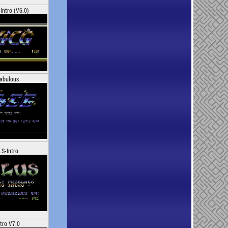
Intro (V6.0)
abulous
LS-Intro
ntro V7.0