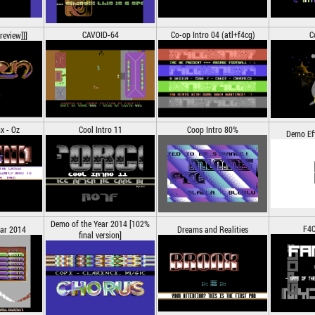
CAVOID-64
Co-op Intro 04 (atl+f4cg)
C
review]]]
x - Oz
Cool Intro 11
Coop Intro 80%
Demo Eff
Demo of the Year 2014 [102%
F4C
ear 2014
Dreams and Realities
final version]