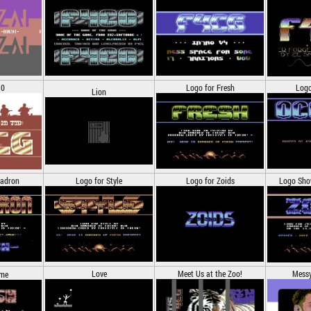
.0
Logo for Fresh
Logo
Lion
uadron
Logo for Style
Logo for Zoids
Logo Sho
Love
Meet Us at the Zoo!
Messy
ime