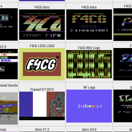
ro
F4CG 
F4CG Intro
F4CG Intro
F4CG LEGO LOGO
F
 V2.0
F4CG REU Logo
tional Karate
HF Logo
I
France13112015
w
onzai
Intro V1.2
Intro V4.0
I