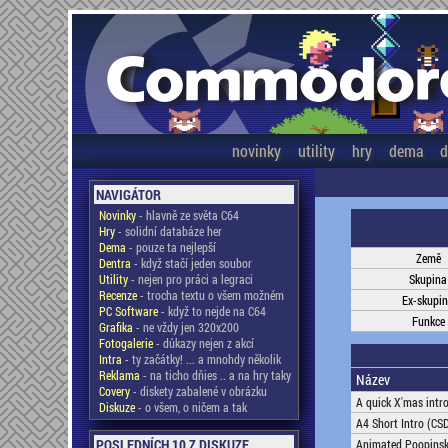
novinky
utility
hry
dema
d
NAVIGÁTOR
Novinky
- hlavně ze světa C64
Hry
- solidní databáze her
Dema
- pouze ta nejlepší
Země
Dentra
- když stačí jeden soubor
Utility
- nejen pro práci a legraci
Skupina
Recenze
- trocha textu o všem možném
Ex-skupi
PC Software
- když to nejde na C64
Funkce
Grafika
- ne vždy jen 320x200
Fotogalerie
- důkazy nejen z akcí
Intra
- ty začátky! ... a mnohdy několik
Reklama
- na ticho dňies .. a na hry taky
Název
Covery
- diskety zabalené v obrázku
A quick X'mas intr
Diskuze
- o všem, o ničem a tak
A4 Short Intro (CS
POSLEDNÍCH 10 Z DISKUZE
Animated Poopinski