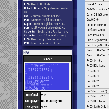
LHS
- Není to HotRod?
Brutal Attack
Roberto Bruno
- Ahoj, sháním závodní
C64-Man Junior - B
vid...
Caren 2 [[[h0t previ
kiwi
- Zdravim, hledam hru, kte...
CAVOID-64
PCH
- DeepSeek našel pouze toh...
Kuppa
- Hledám logickou hru z C6...
Co-op Intro 04 (atl
PCH
- Mdlý PCH má odzkoušený R...
Confused Xmas
Carpenter
- Souhlasím s Patrikem a k...
Coop Intro 80%
Carpenter
- Vše už funguje ke spokoj...
LHS
- Nerozporuju. Jen mě poba...
Cupid Lego Scroll
PCH
- Mas dve moznosti. 1. bu...
Cupid Lego Scroll 
Demo of the Year 
HRA
Demo of the Year 2
Gunner
F4CG 8k intro
F4CG ECM Logo
F4CG Intro
F4CG Intro
F4CG Intro
F4CG Intro
F4CG Intro (V6.0)
Herní styl
War
F4CG Intro V2.0
Multiplayer
Bez multiplayeru
F4CG REU Logo
F4CG Sprite Only In
Rok vydání
9992