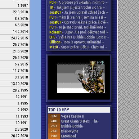
PCH
- A protože při ukládání ničím fo ~
1.1997
TK
- Tak jsem si ještě trochu víc hrá ~
22.3.2018
Josef01
- Já jsem upravil vzhled šach ~
PCH
- mám ji ;) a hral jsem na ni asi ~
8.8.2015
Josef01
- Opravdu krásná práce, člově ~
6.5.2020
PCH
- To je snad první, sociálně kons ~
14.2.2014
Kokesch
- Super. Ale proč děkovat rod ~
LHS
- Vyšla hra Bubble Bobble: Lost C ~
24.12.2015
Sillicon
- Toto je opravdu utlimátní ~
26.7.2016
sc128
- Super práce! Děkuji. Chybí mi ~
21.5.2020
26.5.2020
5.7.2015
11.7.2015
3.1.2018
13.10.2020
28.2.1995
12.1991
1.1995
TOP 10 HRY
2.1992
3560
Vegas Casino II
11.1993
2400
Great Giana Sisters , The
10.1991
2277
Bubble Bobble
2.3.2020
2136
Blackwyche
26.12.2020
1982
Entombed