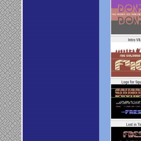
Intro V8
Logo for Sq
Lost in T