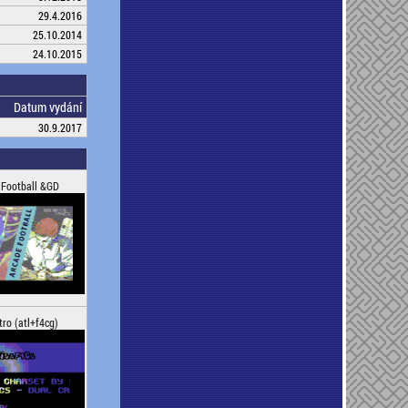
29.4.2016
25.10.2014
24.10.2015
Datum vydání
30.9.2017
 Football &GD
tro (atl+f4cg)