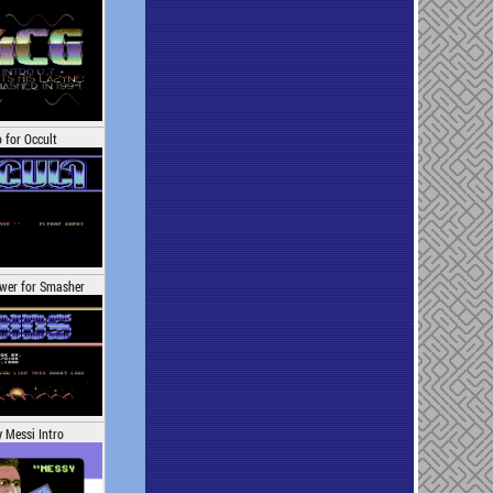
 for Occult
wer for Smasher
 Messi Intro