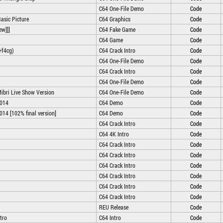
C64 One-File Demo
Code
asic Picture
C64 Graphics
Code
ew]]]
C64 Fake Game
Code
C64 Game
Code
+f4cg)
C64 Crack Intro
Code
C64 One-File Demo
Code
C64 Crack Intro
Code
C64 One-File Demo
Code
Mibri Live Show Version
C64 One-File Demo
Code
2014
C64 Demo
Code
014 [102% final version]
C64 Demo
Code
C64 Crack Intro
Code
C64 4K Intro
Code
C64 Crack Intro
Code
C64 Crack Intro
Code
C64 Crack Intro
Code
C64 Crack Intro
Code
C64 Crack Intro
Code
C64 Crack Intro
Code
REU Release
Code
tro
C64 Intro
Code