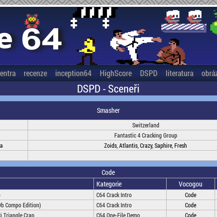
entra
recenze
inception64
HighScore
DSPD
literatura
obrá
DSPD - Sceneři
Smasher
Switzerland
Fantastic 4 Cracking Group
na
Zoids, Atlantis, Crazy, Saphire, Fresh
Code
Kategorie
Vocogou
o
C64 Crack Intro
Code
Db Compo Edition)
C64 Crack Intro
Code
 Triangle Crap
C64 One-File Demo
Code