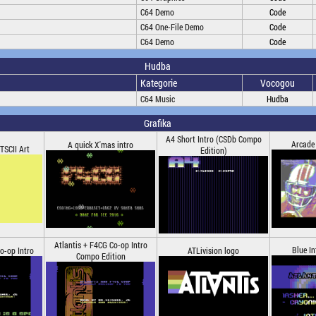
C64 Demo
Code
C64 One-File Demo
Code
C64 Demo
Code
Hudba
Kategorie
Vocogou
C64 Music
Hudba
Grafika
A4 Short Intro (CSDb Compo
Arcade
A quick X'mas intro
TSCII Art
Edition)
Atlantis + F4CG Co-op Intro
Blue In
o-op Intro
ATLivision logo
Compo Edition