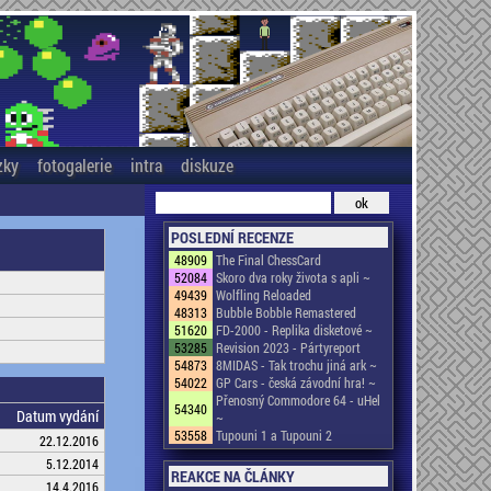
zky
fotogalerie
intra
diskuze
POSLEDNÍ RECENZE
48909
The Final ChessCard
52084
Skoro dva roky života s apli ~
49439
Wolfling Reloaded
48313
Bubble Bobble Remastered
51620
FD-2000 - Replika disketové ~
53285
Revision 2023 - Pártyreport
54873
8MIDAS - Tak trochu jiná ark ~
54022
GP Cars - česká závodní hra! ~
Přenosný Commodore 64 - uHel
54340
Datum vydání
~
53558
Tupouni 1 a Tupouni 2
22.12.2016
5.12.2014
REAKCE NA ČLÁNKY
14.4.2016