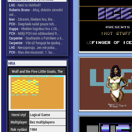
LHS
- Není to HotRod?
Roberto Bruno
- Ahoj, sháním závodní
vid...
kiwi
- Zdravim, hledam hru, kte...
PCH
- DeepSeek našel pouze toh...
Kuppa
- Hledám logickou hru z C6...
PCH
- Mdlý PCH má odzkoušený R...
Carpenter
- Souhlasím s Patrikem a k...
Carpenter
- Vše už funguje ke spokoj...
LHS
- Nerozporuju. Jen mě poba...
PCH
- Mas dve moznosti. 1. bu...
HRA
Wolf and the Five Little Goats, The
Herní styl
Logical Game
Multiplayer
Bez multiplayeru
Rok vydání
1984