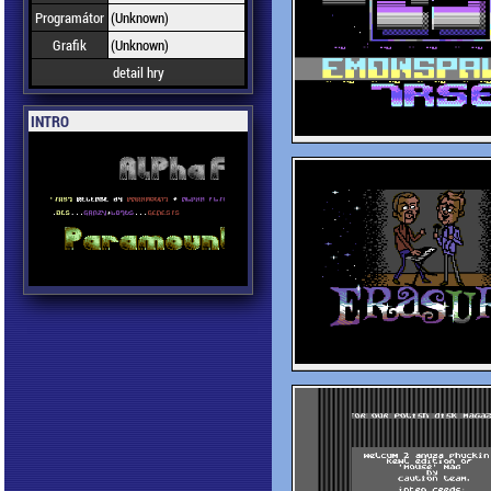
Programátor
(Unknown)
Grafik
(Unknown)
detail hry
INTRO