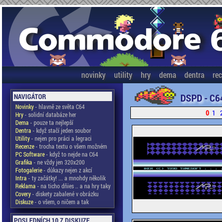
novinky
utility
hry
dema
dentra
re
DSPD - C6
NAVIGÁTOR
Novinky
- hlavně ze světa C64
0
1
Hry
- solidní databáze her
Dema
- pouze ta nejlepší
Dentra
- když stačí jeden soubor
Utility
- nejen pro práci a legraci
Recenze
- trocha textu o všem možném
PC Software
- když to nejde na C64
Grafika
- ne vždy jen 320x200
Fotogalerie
- důkazy nejen z akcí
Intra
- ty začátky! ... a mnohdy několik
Reklama
- na ticho dňies .. a na hry taky
Covery
- diskety zabalené v obrázku
Diskuze
- o všem, o ničem a tak
POSLEDNÍCH 10 Z DISKUZE