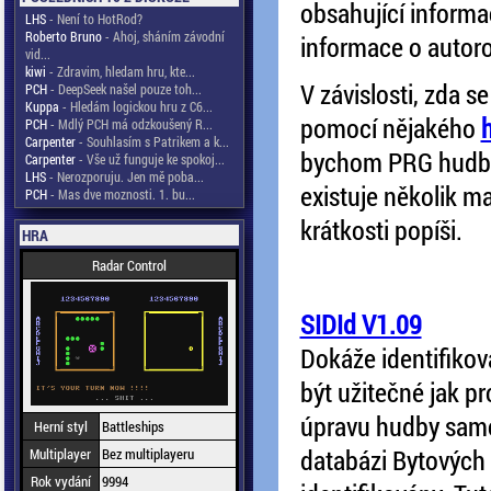
obsahující informac
LHS
- Není to HotRod?
Roberto Bruno
- Ahoj, sháním závodní
informace o autoro
vid...
kiwi
- Zdravim, hledam hru, kte...
V závislosti, zda s
PCH
- DeepSeek našel pouze toh...
Kuppa
- Hledám logickou hru z C6...
pomocí nějakého
PCH
- Mdlý PCH má odzkoušený R...
Carpenter
- Souhlasím s Patrikem a k...
bychom PRG hudbu. 
Carpenter
- Vše už funguje ke spokoj...
LHS
- Nerozporuju. Jen mě poba...
existuje několik ma
PCH
- Mas dve moznosti. 1. bu...
krátkosti popíši.
HRA
Radar Control
SIDId V1.09
Dokáže identifikov
být užitečné jak pr
úpravu hudby samot
Herní styl
Battleships
databázi Bytových 
Multiplayer
Bez multiplayeru
Rok vydání
9994