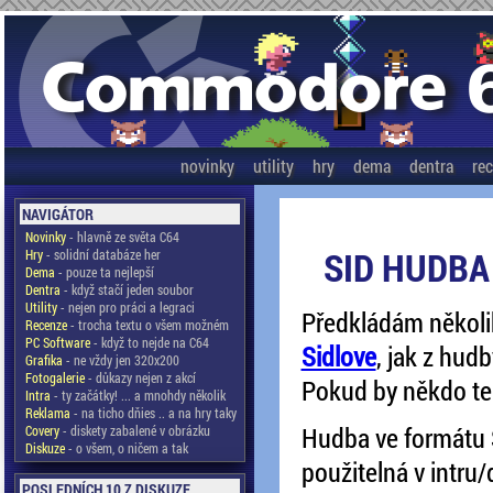
novinky
utility
hry
dema
dentra
re
NAVIGÁTOR
Novinky
- hlavně ze světa C64
SID HUDBA
Hry
- solidní databáze her
Dema
- pouze ta nejlepší
Dentra
- když stačí jeden soubor
Utility
- nejen pro práci a legraci
Předkládám několik
Recenze
- trocha textu o všem možném
PC Software
- když to nejde na C64
Sidlove
, jak z hud
Grafika
- ne vždy jen 320x200
Fotogalerie
- důkazy nejen z akcí
Pokud by někdo te
Intra
- ty začátky! ... a mnohdy několik
Reklama
- na ticho dňies .. a na hry taky
Hudba ve formátu 
Covery
- diskety zabalené v obrázku
Diskuze
- o všem, o ničem a tak
použitelná v intru
POSLEDNÍCH 10 Z DISKUZE