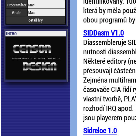
identifikovány. Tut
Programátor
Mac
která by měla použ
Grafik
Mac
obou programů by m
detail hry
SIDDasm V1.0
INTRO
Diassembleruje SID
nutnosti diassembl
Některé editory (n
přesouvají částečn
Zejména multiframe
časovače CIA řídí 
vlastní tvorbě, PL
rozhodí IRQ apod. 
jsou playerem pou
Sidreloc 1.0