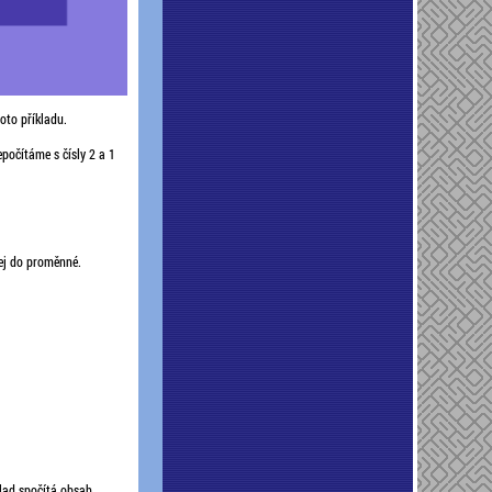
oto příkladu.
počítáme s čísly 2 a 1
jej do proměnné.
klad spočítá obsah