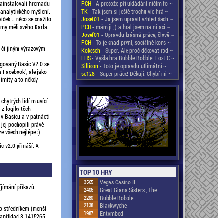
 nainstalovali hromadu
PCH
- A protože při ukládání ničím fo ~
 analytického myšlení.
TK
- Tak jsem si ještě trochu víc hrá ~
iček .. něco se snažilo
Josef01
- Já jsem upravil vzhled šach ~
 my měli svého Karla.
PCH
- mám ji ;) a hral jsem na ni asi ~
Josef01
- Opravdu krásná práce, člově ~
PCH
- To je snad první, sociálně kons ~
 či jiným výrazovým
Kokesch
- Super. Ale proč děkovat rod ~
LHS
- Vyšla hra Bubble Bobble: Lost C ~
ugovaný Basic V2.0 se
Sillicon
- Toto je opravdu utlimátní ~
a Facebook", ale jako
sc128
- Super práce! Děkuji. Chybí mi ~
 limity a to někdy
 chytrých lidí mluvící
 z logiky těch
 v Basicu a v patnácti
 jej pochopili právě
ze všech nejlépe :)
c v2.0 přináší. A
TOP 10 HRY
3565
Vegas Casino II
íjímání příkazů.
2406
Great Giana Sisters , The
2280
Bubble Bobble
2138
Blackwyche
bo středníkem (menší
1987
Entombed
například 3.1415265 .