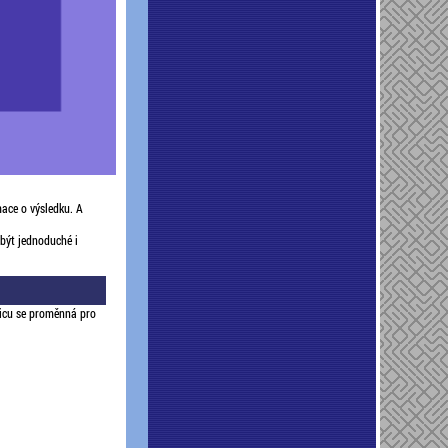
mace o výsledku. A
 být jednoduché i
sicu se proměnná pro