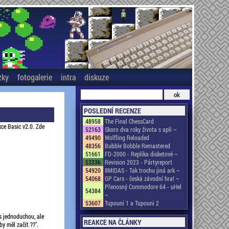
zky
fotogalerie
intra
diskuze
POSLEDNÍ RECENZE
48958
The Final ChessCard
kce Basic v2.0. Zde
52163
Skoro dva roky života s apli ~
49490
Wolfling Reloaded
48356
Bubble Bobble Remastered
51661
FD-2000 - Replika disketové ~
53336
Revision 2023 - Pártyreport
54920
8MIDAS - Tak trochu jiná ark ~
54068
GP Cars - česká závodní hra! ~
Přenosný Commodore 64 - uHel
54384
~
53607
Tupouni 1 a Tupouni 2
 jednoduchou, ale
REAKCE NA ČLÁNKY
y měl začít ??".