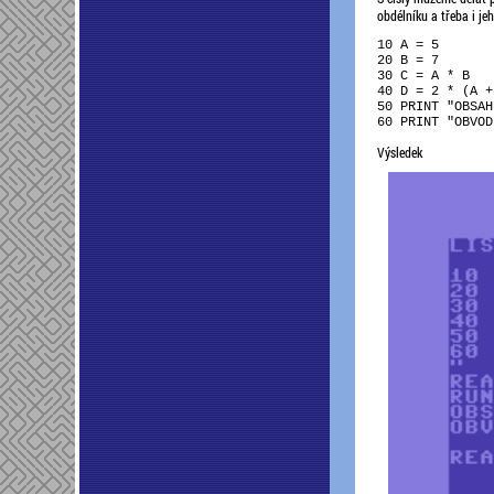
obdélníku a třeba i je
10 A = 5

20 B = 7

30 C = A * B

40 D = 2 * (A + 
50 PRINT "OBSAH
Výsledek