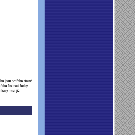
ebo jsou potřeba různé
řeba číslovat řádky.
íkazy mezi již