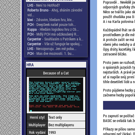
Popravdě .. Nevěděl js
LHS
- Není to HotRod?
odporných graficky zhů
Roberto Bruno
- Ahoj, sháním závodní
Něco se tvářilo jako s
vid...
použít chudáka psa či
kiwi
- Zdravim, hledam hru, kte...
A i na Karla polovina 
PCH
- DeepSeek našel pouze toh...
Kuppa
- Hledám logickou hru z C6...
Každopádně lhát se dě
PCH
- Mdlý PCH má odzkoušený R...
prostředkem je dle mě 
Carpenter
- Souhlasím s Patrikem a k...
A protože začít se má
Carpenter
- Vše už funguje ke spokoj...
všemi jeho neduhy a ch
LHS
- Nerozporuju. Jen mě poba...
čipy, dráty, kazeťáky, 
PCH
- Mas dve moznosti. 1. bu...
zatraceně blízko.
Proto jsem se rozhodl, 
HRA
o spásných jazycích ty
nejstarších. A právě j
Because of a Cat
ať si napíše svůj prvn
tihle desetiletí lidé a
Proto půjdeme hezky p
začneme hezky popořá
Po zapnutí se počítač 
Herní styl
Text only
BASIC se ovládá tak ž
Multiplayer
Bez multiplayeru
Příkazy se píšou samot
Rok vydání
1993
odsazení než čárka). D