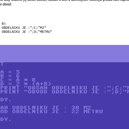
ho obvod:
B)

 OBDELNIKU JE :";C;"M2"
