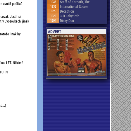
1935
Staff of Karnath, The
e uvnitř počítač
1932
International Soccer
1925
Decathlon
1922
3-D Labyrinth
ovat. Jestli si
1894
Dinky Doo
t v uvozovkách, jinak
ADVERT
rotože jinak by
kaz LET. Některé
ETURN.
d...)