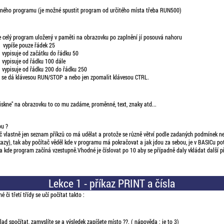
aného programu (je možné spustit program od určitého místa třeba RUN500)
e celý program uložený v paměti na obrazovku po zaplnění jí posouvá nahoru
píše pouze řádek 25
pisuje od začátku do řádku 50
pisuje od řádku 100 dále
vypisuje od řádku 200 do řádku 250
s se dá klávesou RUN/STOP a nebo jen zpomalit klávesou CTRL.
 "tiskne" na obrazovku to co mu zadáme, proměnné, text, znaky atd...
ou ?
č vlastně jen seznam příkzů co má udělat a protože se různě větví podle zadaných podmínek n
íkazy), tak aby počítač věděl kde v programu má pokračovat a jak jdou za sebou, je v BASICu pot
la kde program začíná vzestupně.Vhodné je číslovat po 10 aby se případně daly vkládat další př
Lekce 1 - příkaz PRINT a čísla
či třetí třídy se učí počítat takto :
ad spočítat, zamyslíte se a výsledek zapíšete místo ??. ( nápověda : je to 3)