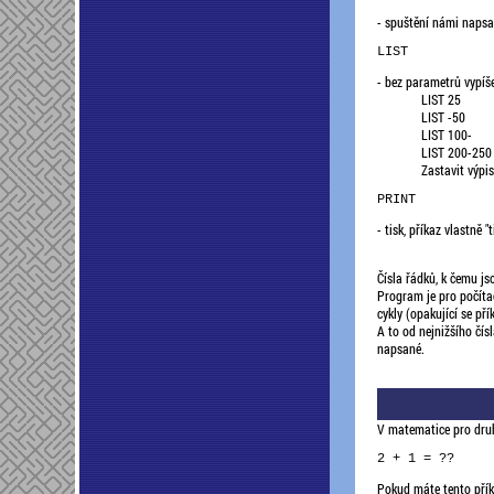
- spuštění námi naps
LIST 
- bez parametrů vypíš
LIST 25 vy
LIST -50 vy
LIST 100- vy
LIST 200-250 
Zastavit výpi
PRINT 
- tisk, příkaz vlastně
Čísla řádků, k čemu js
Program je pro počíta
cykly (opakující se př
A to od nejnižšího čís
napsané.
V matematice pro druhé 
Pokud máte tento příkl