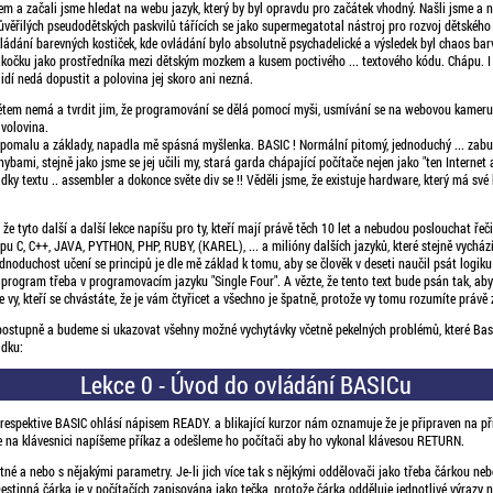
em a začali jsme hledat na webu jazyk, který by byl opravdu pro začátek vhodný. Našli jsme a
věřilých pseudodětských paskvilů tářících se jako supermegatotal nástroj pro rozvoj dětského
kládání barevných kostiček, kde ovládání bylo absolutně psychadelické a výsledek byl chaos barv
 kočku jako prostředníka mezi dětským mozkem a kusem poctivého ... textového kódu. Chápu. I
lidí nedá dopustit a polovina jej skoro ani nezná.
tem nemá a tvrdit jim, že programování se dělá pomocí myši, usmívání se na webovou kameru
volovina.
 pomalu a základy, napadla mě spásná myšlenka. BASIC ! Normální pitomý, jednoduchý ... zab
ybami, stejně jako jsme se jej učili my, stará garda chápající počítače nejen jako "ten Internet 
řádky textu .. assembler a dokonce světe div se !! Věděli jsme, že existuje hardware, který má své
že tyto další a další lekce napíšu pro ty, kteří mají právě těch 10 let a nebudou poslouchat řeči
pu C, C++, JAVA, PYTHON, PHP, RUBY, (KAREL), ... a milióny dalších jazyků, které stejně vychází
ednoduchost učení se principů je dle mě základ k tomu, aby se člověk v deseti naučil psát logiku
í program třeba v programovacím jazyku "Single Four". A vězte, že tento text bude psán tak, aby
 ne vy, kteří se chvástáte, že je vám čtyřicet a všechno je špatně, protože vy tomu rozumíte právě 
ostupně a budeme si ukazovat všehny možné vychytávky včetně pekelných problémů, které Basi
dku:
Lekce 0 - Úvod do ovládání BASICu
respektive BASIC ohlásí nápisem READY. a blikající kurzor nám oznamuje že je připraven na př
e na klávesnici napíšeme příkaz a odešleme ho počítači aby ho vykonal klávesou RETURN.
né a nebo s nějakými parametry. Je-li jich více tak s nějkými oddělovači jako třeba čárkou ne
estinná čárka je v počítačích zapisována jako tečka, protože čárka odděluje jednotlivé výrazy 