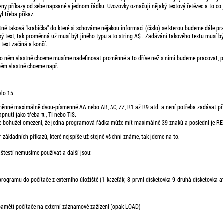
ny příkazy od sebe napsané v jednom řádku. Uvozovky označují nějaký textový řetězec a to co j
yl třeba příkaz.
ně taková "krabička" do které si schováme nějakou informaci (číslo) se kterou budeme dále prac
 text, tak proměnná už musí být jiného typu a to string A$ . Zadávání takového textu musí bý
 text začíná a končí.
po něm vlastně chceme musíme nadefinovat proměnné a to dříve než s nimi budeme pracovat, p
něm vlastně chceme např.
slo 15
nné maximálně dvou-písmenné AA nebo AB, AC, ZZ, R1 až R9 atd. a není potřeba zadávat pří
nutí jako třeba π , TI nebo TI$.
je bohužel omezení, že jedna programová řádka může mít maximálně 39 znaků a poslední je R
 základních příkazů, které nejspíše už stejně všichni známe, tak jdeme na to.
štestí nemusíme používat a další jsou:
programu do počítače z externího úložiště (1-kazeťák; 8-první disketovka 9-druhá disketovka at
paměti počítače na externí záznamové zažízení (opak LOAD)