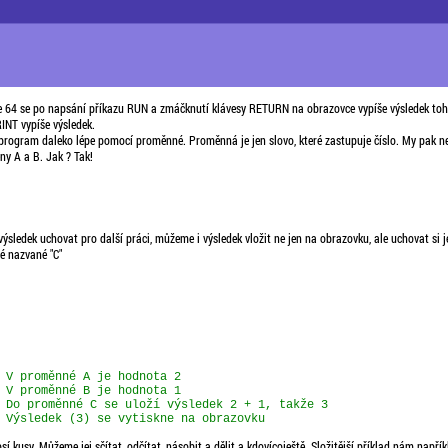
64 se po napsání příkazu RUN a zmáčknutí klávesy RETURN na obrazovce vypíše výsledek toh
INT vypíše výsledek.
ogram daleko lépe pomocí proměnné. Proměnná je jen slovo, které zastupuje číslo. My pak ne
ny A a B. Jak ? Tak!
sledek uchovat pro další práci, můžeme i výsledek vložit ne jen na obrazovku, ale uchovat si 
é nazvané "C"
 V proměnné A je hodnota 2

 V proměnné B je hodnota 1

 Do proměnné C se uloží výsledek 2 + 1, takže 3

sí kusy. Můžeme jej sčítat, odčítat, násobit a dělit a kdovícoještě. Složitější příklad nám napří