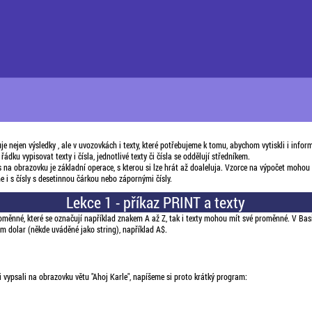
uje nejen výsledky , ale v uvozovkách i texty, které potřebujeme k tomu, abychom vytiskli i infor
ádku vypisovat texty i čísla, jednotlivé texty či čísla se oddělují středníkem.
is na obrazovku je základní operace, s kterou si lze hrát až doaleluja. Vzorce na výpočet mohou
e i s čísly s desetinnou čárkou nebo zápornými čísly.
Lekce 1 - příkaz PRINT a texty
roměnné, které se označují například znakem A až Z, tak i texty mohou mít své proměnné. V Ba
m dolar (někde uváděné jako string), například A$.
 vypsali na obrazovku větu "Ahoj Karle", napíšeme si proto krátký program: