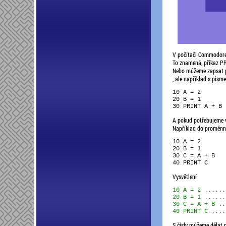
V počítači Commodore 
To znamená, příkaz PR
Nebo můžeme zapsat pr
, ale například s pisme
10 A = 2

20 B = 1

A pokud potřebujeme vý
Například do proměnn
10 A = 2

20 B = 1

30 C = A + B

Vysvětlení
10 A = 2 ......
20 B = 1 ......
30 C = A + B ..
S čísly můžeme dělat p