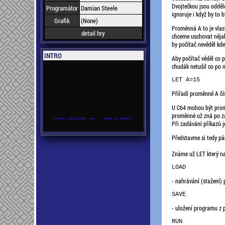
Dvojtečkou jsou odděle
Programátor
Damian Steele
ignoruje i když by to b
Grafik
(None)
Proměnná A to je vlast
detail hry
chceme uschovat nějaký
by počítač nevěděl kde
INTRO
Aby počítač věděl co 
chudák netušil co po 
Přiřadí proměnné A čí
U C64 mohou být promě
proměnné už zná po zap
Při zadávání příkazů 
Představme si tedy pár
Známe už LET který na
LOAD 
- nahrávání (stažení) 
SAVE 
- uložení programu z 
RUN 