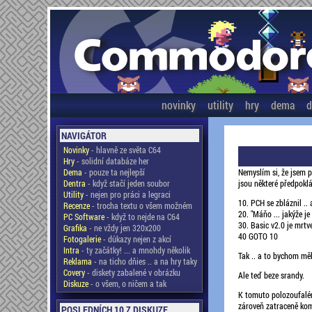
novinky
utility
hry
dema
d
NAVIGÁTOR
Novinky
- hlavně ze světa C64
Hry
- solidní databáze her
Dema
- pouze ta nejlepší
Nemyslím si, že jsem p
Dentra
- když stačí jeden soubor
jsou některé předpokl
Utility
- nejen pro práci a legraci
10. PCH se zbláznil .. 
Recenze
- trocha textu o všem možném
20. "Máňo ... jakýže je 
PC Software
- když to nejde na C64
30. Basic v2.0 je mrt
Grafika
- ne vždy jen 320x200
40 GOTO 10
Fotogalerie
- důkazy nejen z akcí
Intra
- ty začátky! ... a mnohdy několik
Tak .. a to bychom mě
Reklama
- na ticho dňies .. a na hry taky
Covery
- diskety zabalené v obrázku
Ale teď beze srandy.
Diskuze
- o všem, o ničem a tak
K tomuto polozoufalém
zároveň zatraceně komp
POSLEDNÍCH 10 Z DISKUZE