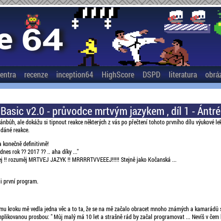
entra
recenze
inception64
HighScore
DSPD
literatura
obrá
Basic v2.0 - průvodce mrtvým jazykem , díl 1 - Ántré
ánbůh, ale dokážu si tipnout reakce některých z vás po přečtení tohoto prvního dílu výukové le
ádáné reakce.
a konečně definitivně!
dnes rok ?? 2017 ?? .. aha díky ..."
vej !! rozuměj MRTVEJ JAZYK !! MRRRRTVVEEEJ!!!!! Stejně jako Kočanská ...
li první program.
u kroku mě vedla jedna věc a to ta, že se na mě začalo obracet mnoho známých a kamarádů s
likovanou prosbou: " Můj malý má 10 let a strašně rád by začal programovat ... Nevíš v čem b