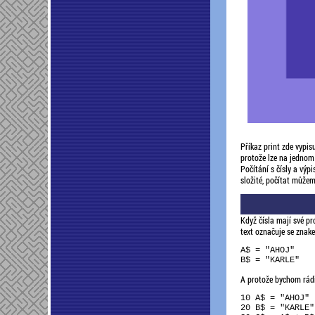
Příkaz print zde vypis
protože lze na jednom ř
Počítání s čísly a výp
složité, počítat můžem
Když čísla mají své p
text označuje se znake
A$ = "AHOJ"

A protože bychom rádi
10 A$ = "AHOJ"

20 B$ = "KARLE"
