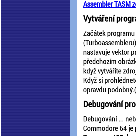
Assembler TASM z
Vytváření prog
Začátek programu 
(Turboassembleru) ,
nastavuje vektor p
předchozím obrázku
když vytváříte zdr
Když si prohlédnete
opravdu podobný.(
Debugování pr
Debugování ... neb
Commodore 64 je p