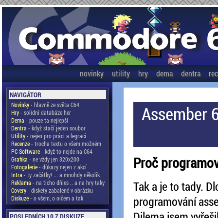
novinky
utility
hry
dema
dentra
re
NAVIGÁTOR
Novinky
- hlavně ze světa C64
Assember 6
Hry
- solidní databáze her
Dema
- pouze ta nejlepší
Dentra
- když stačí jeden soubor
Utility
- nejen pro práci a legraci
Recenze
- trocha textu o všem možném
PC Software
- když to nejde na C64
Proč programova
Grafika
- ne vždy jen 320x200
Fotogalerie
- důkazy nejen z akcí
Intra
- ty začátky! ... a mnohdy několik
Reklama
- na ticho dňies .. a na hry taky
Tak a je to tady. D
Covery
- diskety zabalené v obrázku
programování ass
Diskuze
- o všem, o ničem a tak
Dilema jsem vyřeši
POSLEDNÍCH 10 Z DISKUZE