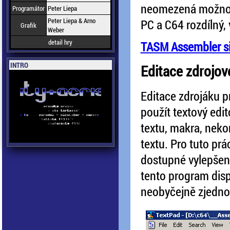
neomezená možnost
Programátor
Peter Liepa
Peter Liepa & Arno
PC a C64 rozdílný,
Grafik
Weber
detail hry
TASM Assembler si
INTRO
Editace zdrojo
Editace zdrojáku p
použít textový edi
textu, makra, neko
textu. Pro tuto pr
dostupné vylepšen
tento program dis
neobyčejně zjedno