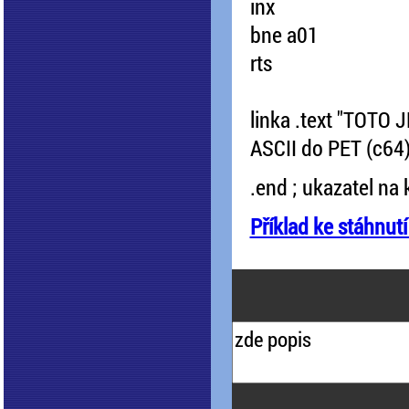
inx
bne a01
rts
linka .text "TOTO
ASCII do PET (c64
.end ; ukazatel n
Příklad ke stáhnutí