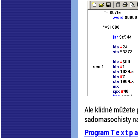
Ale klidně můžete po
sadomasochisty na
Program T e x t p 