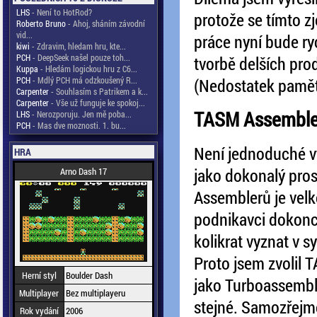
LHS
- Není to HotRod?
protože se tímto z
Roberto Bruno
- Ahoj, sháním závodní
vid...
práce nyní bude ryc
kiwi
- Zdravim, hledam hru, kte...
PCH
- DeepSeek našel pouze toh...
tvorbě delších pro
Kuppa
- Hledám logickou hru z C6...
PCH
- Mdlý PCH má odzkoušený R...
(Nedostatek paměti
Carpenter
- Souhlasím s Patrikem a k...
Carpenter
- Vše už funguje ke spokoj...
TASM Assemble
LHS
- Nerozporuju. Jen mě poba...
PCH
- Mas dve moznosti. 1. bu...
Není jednoduché vy
HRA
jako dokonalý pro
Arno Dash 17
Assemblerů je velk
podnikavci dokonce
kolikrat vyznat v s
Proto jsem zvolil 
Herní styl
Boulder Dash
jako Turboassemble
Multiplayer
Bez multiplayeru
stejné. Samozřejmě
Rok vydání
2006