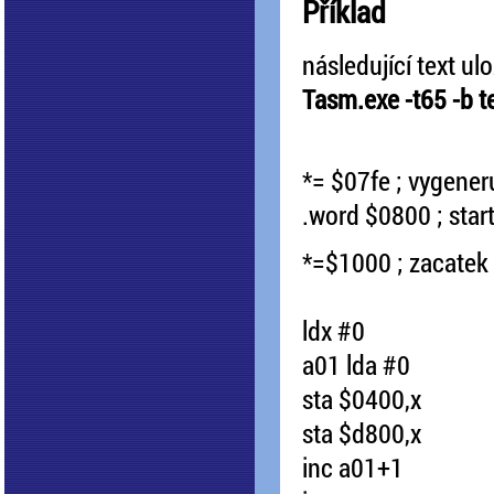
Příklad
následující text ul
Tasm.exe -t65 -b t
*= $07fe ; vygener
.word $0800 ; star
*=$1000 ; zacatek
ldx #0
a01 lda #0
sta $0400,x
sta $d800,x
inc a01+1