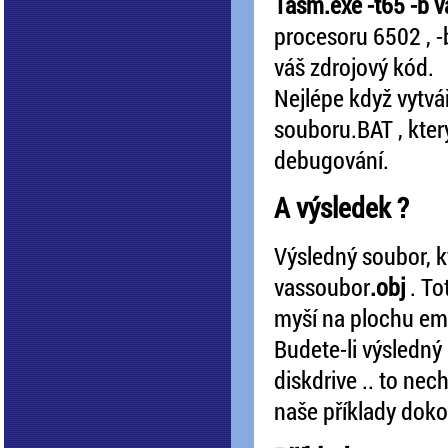
Tasm.exe -t65 -b 
procesoru 6502 , -
váš zdrojový kód.
Nejlépe když vytvář
souboru.BAT , kte
debugování.
A výsledek ?
Výsledný soubor, 
vassoubor
.obj
. To
myší na plochu em
Budete-li výsledný
diskdrive .. to ne
naše příklady doko