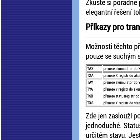
Zkuste si pořadně 
elegantní řešení t
Příkazy pro tra
Možnosti těchto př
pouze se suchým 
TAX
přenese akumulátor do X
TXA
přenese X registr do ak
TAY
přenese akumulátor do Y
TYA
přenese Y registr do ak
TSX
přenese statusregistr do
TXS
přenese X registr do sta
Zde jen zaslouží po
jednoduché. Status
určitém stavu. Jest