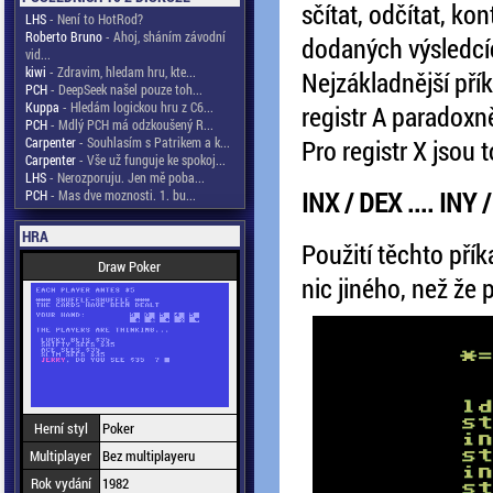
sčítat, odčítat, kon
LHS
- Není to HotRod?
Roberto Bruno
- Ahoj, sháním závodní
dodaných výsledcí
vid...
kiwi
- Zdravim, hledam hru, kte...
Nejzákladnější pří
PCH
- DeepSeek našel pouze toh...
Kuppa
- Hledám logickou hru z C6...
registr A paradoxně
PCH
- Mdlý PCH má odzkoušený R...
Carpenter
- Souhlasím s Patrikem a k...
Pro registr X jsou 
Carpenter
- Vše už funguje ke spokoj...
LHS
- Nerozporuju. Jen mě poba...
INX / DEX .... INY 
PCH
- Mas dve moznosti. 1. bu...
HRA
Použití těchto pří
Draw Poker
nic jiného, než že p
Herní styl
Poker
Multiplayer
Bez multiplayeru
Rok vydání
1982