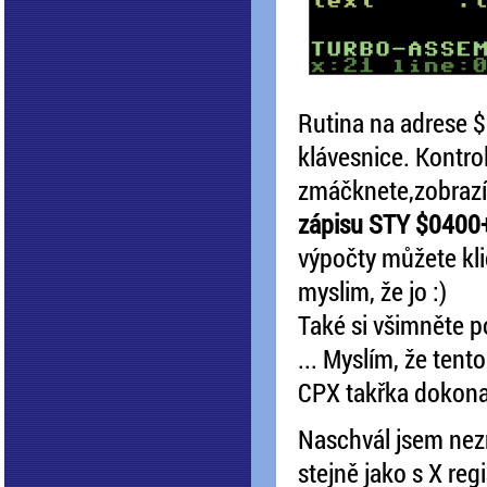
Rutina na adrese 
klávesnice. Kontrol
zmáčknete,zobrazí 
zápisu STY $0400
výpočty můžete kli
myslim, že jo :)
Také si všimněte p
... Myslím, že tent
CPX takřka dokonal
Naschvál jsem nezmí
stejně jako s X reg