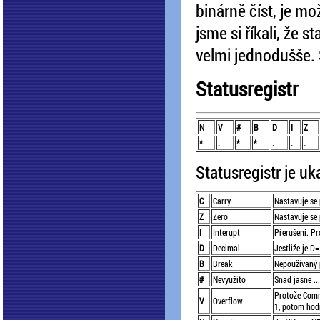
binárně číst, je mo
jsme si říkali, že s
velmi jednodušše. 
Statusregistr
N
V
#
B
D
I
Z
*
.
*
*
.
.
.
Statusregistr je u
C
Carry
Nastavuje se 
Z
Zero
Nastavuje se
I
Interupt
Přerušení. Pro
D
Decimal
Jestliže je D
B
Break
Nepoužívaný p
#
Nevyužito
Snad jasne ...
Protože Commo
V
Overflow
1, potom hodn