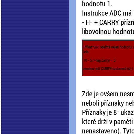
hodnotu 1.
Instrukce ADC má t
- FF + CARRY přízn
libovolnou hodnot
Příkaz SBC odečítá nejen hodnotu, 
kde
10 - 5 (+neg.carry) = 5
musíme mít CARRY nastavené na 1. 
Zde je ovšem nesmí
neboli příznaky neb
Příznaky je 8 "ukaza
které drží v pamět
nenastaveno). Tyto