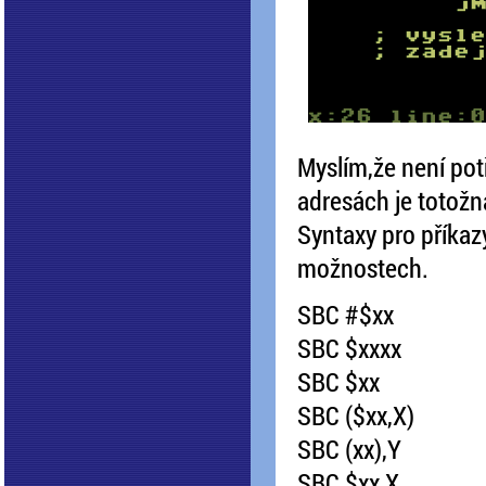
Myslím,že není po
adresách je totožn
Syntaxy pro příka
možnostech.
SBC #$xx
SBC $xxxx
SBC $xx
SBC ($xx,X)
SBC (xx),Y
SBC $xx,X