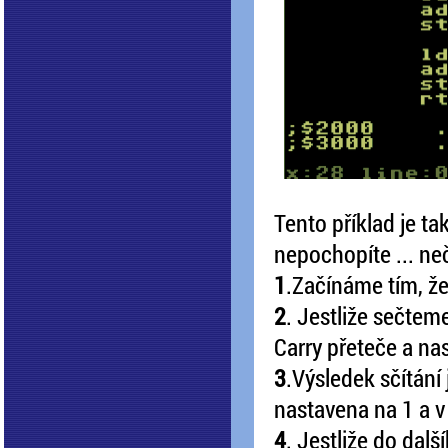
Tento příklad je ta
nepochopíte ... ne
1
.Začínáme tím, že
2
. Jestliže sečteme
Carry přeteče a nas
3
.Výsledek sčítání
nastavena na 1 a v
4
. Jestliže do dal