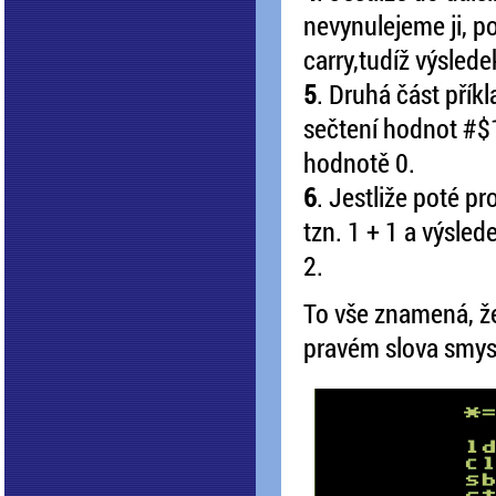
nevynulejeme ji, p
carry,tudíž výsled
5
. Druhá část přík
sečtení hodnot #$1
hodnotě 0.
6
. Jestliže poté pr
tzn. 1 + 1 a výsled
2.
To vše znamená, ž
pravém slova smys