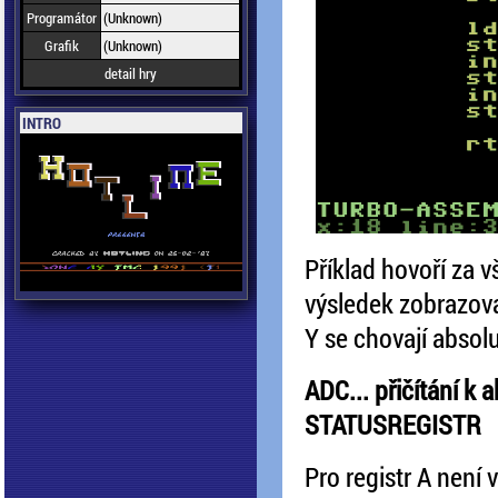
Programátor
(Unknown)
Grafik
(Unknown)
detail hry
INTRO
Příklad hovoří za 
výsledek zobrazovat
Y se chovají absolu
ADC... přičítání k 
STATUSREGISTR
Pro registr A není 