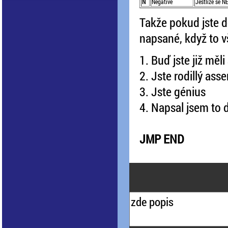
N
Negative
Jestliže se 
Takže pokud jste do
napsané, když to vš
1. Buď jste již mě
2. Jste rodillý ass
3. Jste génius
4. Napsal jsem to d
JMP END