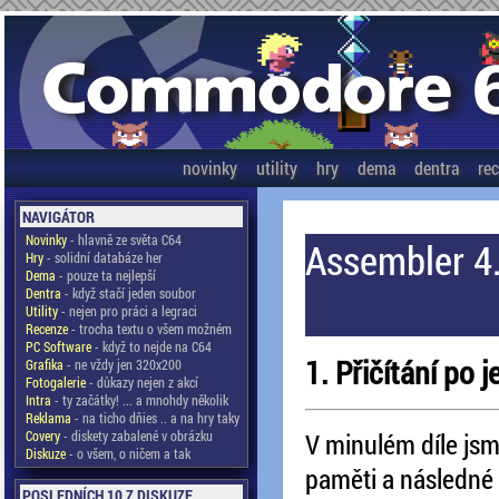
novinky
utility
hry
dema
dentra
re
NAVIGÁTOR
Novinky
- hlavně ze světa C64
Assembler 4.
Hry
- solidní databáze her
Dema
- pouze ta nejlepší
Dentra
- když stačí jeden soubor
Utility
- nejen pro práci a legraci
Recenze
- trocha textu o všem možném
PC Software
- když to nejde na C64
1. Přičítání po j
Grafika
- ne vždy jen 320x200
Fotogalerie
- důkazy nejen z akcí
Intra
- ty začátky! ... a mnohdy několik
Reklama
- na ticho dňies .. a na hry taky
Covery
- diskety zabalené v obrázku
V minulém díle jsme
Diskuze
- o všem, o ničem a tak
paměti a následné 
POSLEDNÍCH 10 Z DISKUZE