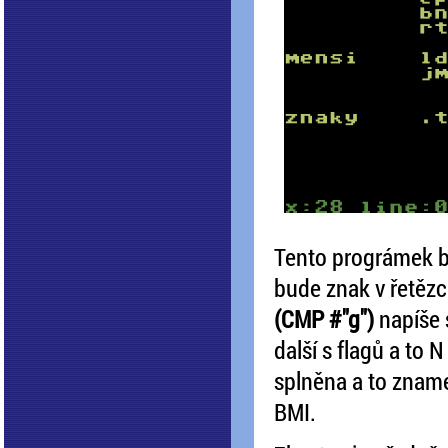
Tento prográmek b
bude znak v řetězc
(CMP #"g")
napíše 
další s flagů a to 
splněna a to zname
BMI.