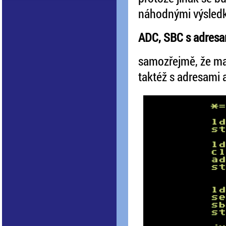
náhodnými výsledky
ADC, SBC s adresa
samozřejmě, že ma
taktéž s adresami 