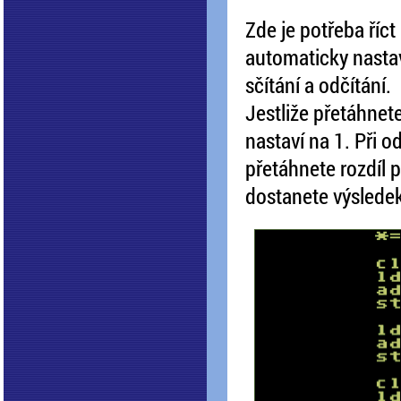
Zde je potřeba říc
automaticky nastav
sčítání a odčítání.
Jestliže přetáhnet
nastaví na 1. Při od
přetáhnete rozdíl p
dostanete výsledek