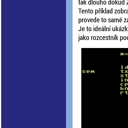
tak dlouho dokud 
Tento příklad zobr
provede to samé za
Je to ideální ukázk
jako rozcestník po