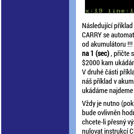
Následující přikla
CARRY se automatic
od akumulátoru !!!
na 1 (sec)
, přičte
$2000 kam ukádáme
V druhé části přík
náš příklad v akum
ukádáme najdeme h
Vždy je nutno (poku
bude ovlivněn hod
chcete-li přesný v
nulovat instrukcí C