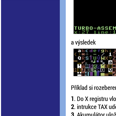
a výsledek
Příklad si rozeber
1
. Do X registru v
2
. intrukce TAX ud
3.
Akumulátor ulož