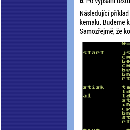
6
. Po vypsání text
Následující příkla
kernalu. Budeme k
Samozřejmě, že kon