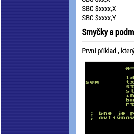
SBC $xxxx,X
SBC $xxxx,Y
Smyčky a podmí
První příklad , kte