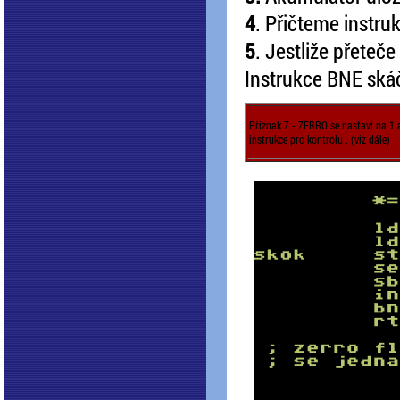
4
. Přičteme instru
5
. Jestliže přeteče
Instrukce BNE skáč
Příznak Z - ZERRO se nastaví na 1 a
instrukce pro kontrolu . (viz dále)