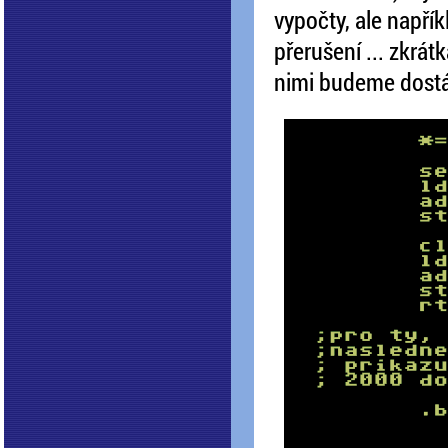
vypočty, ale napří
přerušení ... zkrát
nimi budeme dostáv