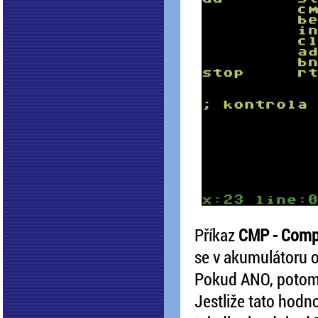
Příkaz
CMP - Comp
se v akumulátoru o
Pokud ANO, potom
Jestliže tato hodno