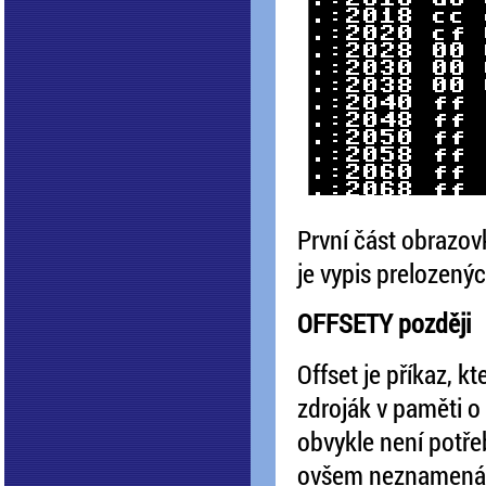
První část obrazovk
je vypis prelozený
OFFSETY později
Offset je příkaz, 
zdroják v paměti o
obvykle není potře
ovšem neznamená,