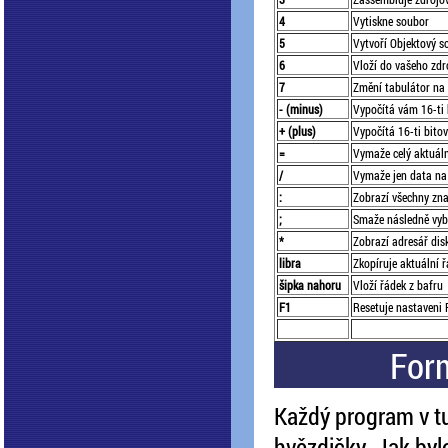
4
Vytiskne soubor
5
Vytvoří Objektový s
6
Vloží do vašeho zdr
7
Změní tabulátor na a
- (minus)
Vypočítá vám 16-ti b
+ (plus)
Vypočítá 16-ti bitov
=
Vymaže celý aktuáln
/
Vymaže jen data na 
:
Zobrazí všechny zna
;
Smaže následně vybr
*
Zobrazí adresář dis
libra
Zkopíruje aktuální 
šipka nahoru
Vloží řádek z bafru
F1
Resetuje nastaveni 
Form
Každý program v t
hvězdičky. Jak byl