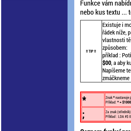
Funkce vám nabídne
nebo kus textu ... t
Existuje i m
řádek níže, 
vlastnosti 
způsobem:
!! TIP !!
příklad : Po
$00
, a aby k
Napíšeme te
zmáčkneme 
*
Znak
*
nastavuje p
Příklad:
* = $1000
;
Za znak (středník
Příklad : LDA #$ 