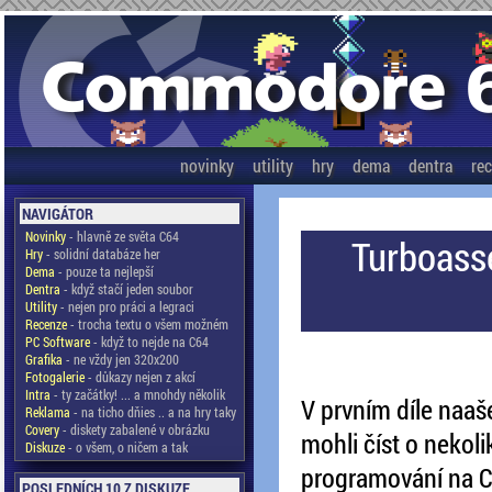
novinky
utility
hry
dema
dentra
re
NAVIGÁTOR
Novinky
- hlavně ze světa C64
Turboasse
Hry
- solidní databáze her
Dema
- pouze ta nejlepší
Dentra
- když stačí jeden soubor
Utility
- nejen pro práci a legraci
Recenze
- trocha textu o všem možném
PC Software
- když to nejde na C64
Grafika
- ne vždy jen 320x200
Fotogalerie
- důkazy nejen z akcí
Intra
- ty začátky! ... a mnohdy několik
V prvním díle naaš
Reklama
- na ticho dňies .. a na hry taky
Covery
- diskety zabalené v obrázku
mohli číst o nekol
Diskuze
- o všem, o ničem a tak
programování na 
POSLEDNÍCH 10 Z DISKUZE