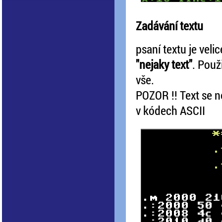
Zadávání textu
psaní textu je vel
"nejaky text"
. Použ
vše.
POZOR !! Text se n
v kódech ASCII