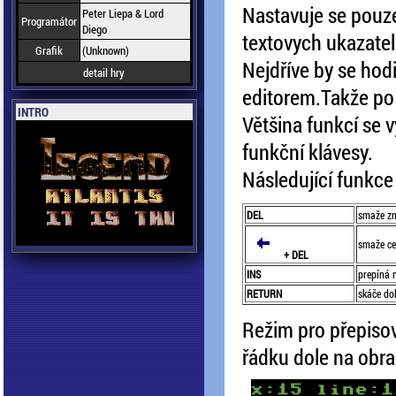
Nastavuje se pouze
Peter Liepa & Lord
Programátor
Diego
textovych ukazatel
Grafik
(Unknown)
Nejdříve by se hod
detail hry
editorem.Takže po
INTRO
Většina funkcí se 
funkční klávesy.
Následující funkce 
DEL
smaže z
smaže ce
+ DEL
INS
prepíná 
RETURN
skáče do
Režim pro přepisov
řádku dole na obraz