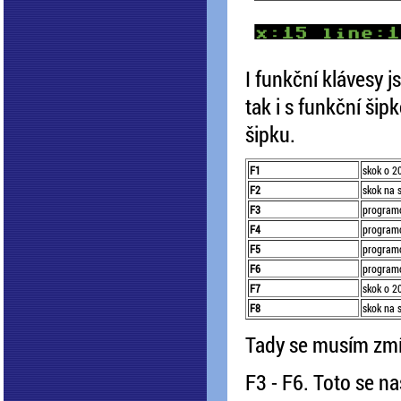
I funkční klávesy 
tak i s funkční šip
šipku.
F1
skok o 2
F2
skok na 
F3
programo
F4
programo
F5
programo
F6
programo
F7
skok o 2
F8
skok na 
Tady se musím zmín
F3 - F6. Toto se 