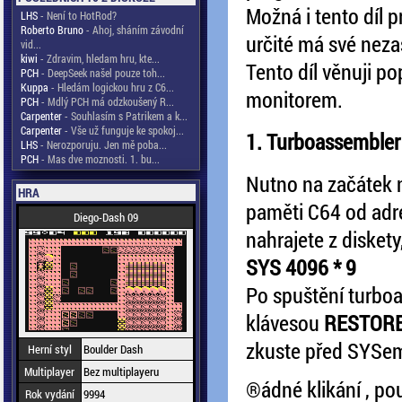
Možná i tento díl 
LHS
- Není to HotRod?
Roberto Bruno
- Ahoj, sháním závodní
určité má své neza
vid...
kiwi
- Zdravim, hledam hru, kte...
Tento díl věnuji p
PCH
- DeepSeek našel pouze toh...
Kuppa
- Hledám logickou hru z C6...
monitorem.
PCH
- Mdlý PCH má odzkoušený R...
Carpenter
- Souhlasím s Patrikem a k...
Carpenter
- Vše už funguje ke spokoj...
1. Turboassembler a
LHS
- Nerozporuju. Jen mě poba...
PCH
- Mas dve moznosti. 1. bu...
Nutno na začátek 
HRA
paměti C64 od adr
Diego-Dash 09
nahrajete z disket
SYS 4096 * 9
Po spuštění turbo
klávesou
RESTOR
zkuste před SYSem
Herní styl
Boulder Dash
Multiplayer
Bez multiplayeru
®ádné klikání , po
Rok vydání
9994