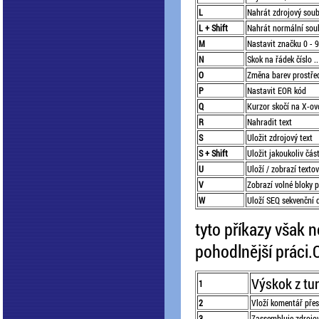
L
Nahrát zdrojový sou
L + Shift
Nahrát normální soub
M
Nastavit značku 0 - 9
N
Skok na řádek číslo ..
O
Změna barev prostře
P
Nastavit EOR kód
Q
Kurzor skočí na X-ov
R
Nahradit text
S
Uložit zdrojový text
S + Shift
Uložit jakoukoliv čá
U
Uloží / zobrazí text
V
Zobrazí volné bloky 
W
Uloží SEQ sekvenční 
tyto příkazy však ne
pohodlnější práci.
Výskok z tu
1
2
Vloží komentář přes
3
Zassembluje zdrojov