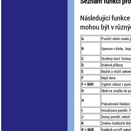
Seznam funkcí pro
Následující funkce
mohou být v různýc
A
Použití všech znaků p
B
Operace s bloky , kop
C
Studený start Turbo
D
Diskové příkazy
E
Načíst a vložit sekve
F
Najít data
F + Shift
Vyplnit oblast v pa
G
Skok na značku do pa
H
Pokračování hledání 
I
Inicializace paměti
J
Dump paměti, neboli 
K
Změna funkčních klá
K + Shift
Keyklick on/off nebol