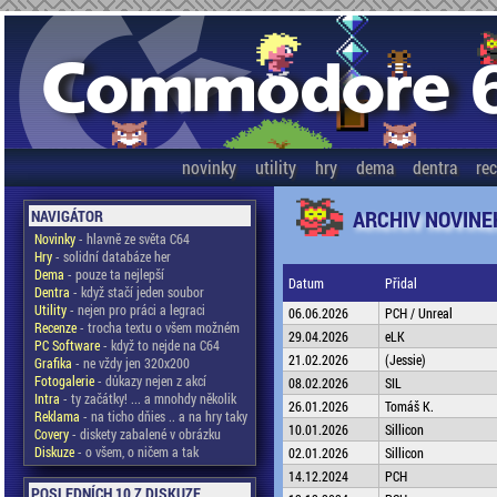
novinky
utility
hry
dema
dentra
re
ARCHIV NOVINE
NAVIGÁTOR
Novinky
- hlavně ze světa C64
Hry
- solidní databáze her
Dema
- pouze ta nejlepší
Datum
Přidal
Dentra
- když stačí jeden soubor
Utility
- nejen pro práci a legraci
06.06.2026
PCH / Unreal
Recenze
- trocha textu o všem možném
29.04.2026
eLK
PC Software
- když to nejde na C64
21.02.2026
(Jessie)
Grafika
- ne vždy jen 320x200
Fotogalerie
- důkazy nejen z akcí
08.02.2026
SIL
Intra
- ty začátky! ... a mnohdy několik
26.01.2026
Tomáš K.
Reklama
- na ticho dňies .. a na hry taky
10.01.2026
Sillicon
Covery
- diskety zabalené v obrázku
Diskuze
- o všem, o ničem a tak
02.01.2026
Sillicon
14.12.2024
PCH
POSLEDNÍCH 10 Z DISKUZE