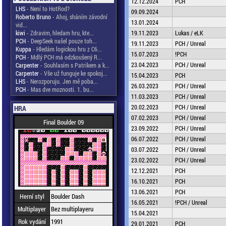
12.12.2024
PCH
LHS
- Není to HotRod?
09.09.2024
Roberto Bruno
- Ahoj, sháním závodní
13.01.2024
vid...
kiwi
- Zdravim, hledam hru, kte...
19.11.2023
Lukas / eLK
PCH
- DeepSeek našel pouze toh...
19.11.2023
PCH / Unreal
Kuppa
- Hledám logickou hru z C6...
15.07.2023
!PCH
PCH
- Mdlý PCH má odzkoušený R...
23.04.2023
PCH / Unreal
Carpenter
- Souhlasím s Patrikem a k...
Carpenter
- Vše už funguje ke spokoj...
15.04.2023
PCH
LHS
- Nerozporuju. Jen mě poba...
26.03.2023
PCH / Unreal
PCH
- Mas dve moznosti. 1. bu...
11.03.2023
PCH / Unreal
20.02.2023
PCH / Unreal
HRA
07.02.2023
PCH / Unreal
Final Boulder 09
23.09.2022
PCH / Unreal
06.07.2022
PCH / Unreal
03.07.2022
PCH / Unreal
23.02.2022
PCH / Unreal
12.12.2021
PCH
16.10.2021
PCH
13.06.2021
PCH
Herní styl
Boulder Dash
16.05.2021
!PCH / Unreal
Multiplayer
Bez multiplayeru
15.04.2021
Rok vydání
1991
29.01.2021
PCH