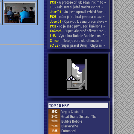
PCH
- A protože při ukládání ničím fo ~
TK
- Tak jsem si ještě trochu víc hrá ~
Josef01
- Já jsem upravil vzhled šach ~
PCH
- mám ji ;) a hral jsem na ni asi ~
Josef01
- Opravdu krásná práce, člově ~
PCH
- To je snad první, sociálně kons ~
Kokesch
- Super. Ale proč děkovat rod ~
LHS
- Vyšla hra Bubble Bobble: Lost C ~
Sillicon
- Toto je opravdu utlimátní ~
sc128
- Super práce! Děkuji. Chybí mi ~
TOP 10 HRY
3562
Vegas Casino II
2402
Great Giana Sisters , The
2280
Bubble Bobble
2138
Blackwyche
1985
Entombed