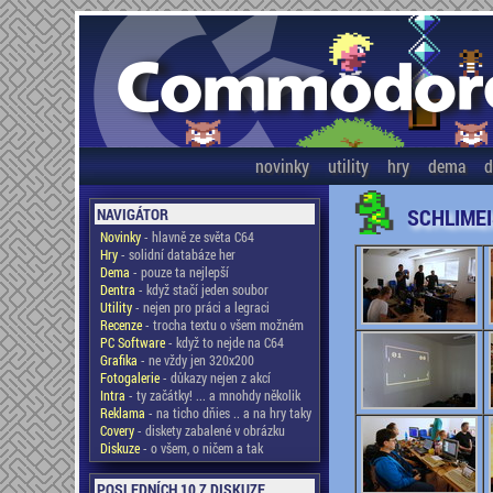
novinky
utility
hry
dema
d
SCHLIME
NAVIGÁTOR
Novinky
- hlavně ze světa C64
Hry
- solidní databáze her
Dema
- pouze ta nejlepší
Dentra
- když stačí jeden soubor
Utility
- nejen pro práci a legraci
Recenze
- trocha textu o všem možném
PC Software
- když to nejde na C64
Grafika
- ne vždy jen 320x200
Fotogalerie
- důkazy nejen z akcí
Intra
- ty začátky! ... a mnohdy několik
Reklama
- na ticho dňies .. a na hry taky
Covery
- diskety zabalené v obrázku
Diskuze
- o všem, o ničem a tak
POSLEDNÍCH 10 Z DISKUZE