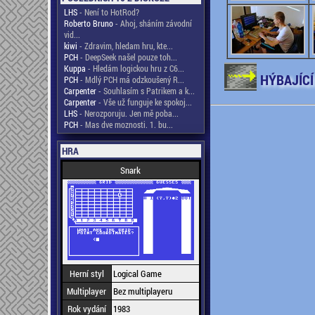
LHS
- Není to HotRod?
Roberto Bruno
- Ahoj, sháním závodní
vid...
kiwi
- Zdravim, hledam hru, kte...
PCH
- DeepSeek našel pouze toh...
Kuppa
- Hledám logickou hru z C6...
HÝBAJÍCÍ
PCH
- Mdlý PCH má odzkoušený R...
Carpenter
- Souhlasím s Patrikem a k...
Carpenter
- Vše už funguje ke spokoj...
LHS
- Nerozporuju. Jen mě poba...
PCH
- Mas dve moznosti. 1. bu...
HRA
Snark
Herní styl
Logical Game
Multiplayer
Bez multiplayeru
Rok vydání
1983