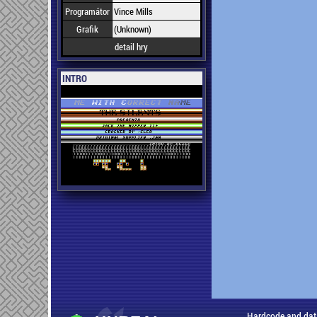
Programátor
Vince Mills
Grafik
(Unknown)
detail hry
INTRO
Hardcode and dat