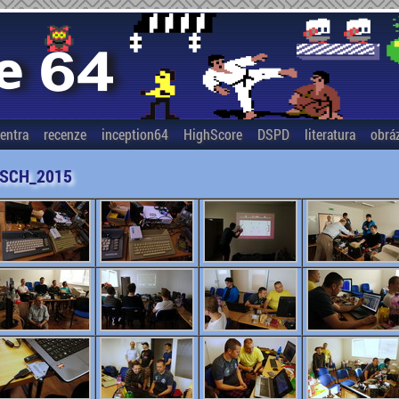
entra
recenze
inception64
HighScore
DSPD
literatura
obrá
ISCH_2015