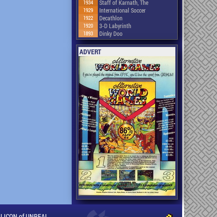
1934
Staff of Karnath, The
1929
International Soccer
1922
Decathlon
1920
3-D Labyrinth
1893
Dinky Doo
ADVERT
ILLICON of UNREAL