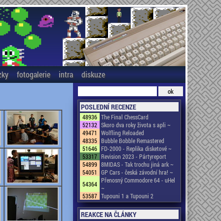
zky
fotogalerie
intra
diskuze
POSLEDNÍ RECENZE
48936
The Final ChessCard
52132
Skoro dva roky života s apli ~
49471
Wolfling Reloaded
48335
Bubble Bobble Remastered
51646
FD-2000 - Replika disketové ~
53317
Revision 2023 - Pártyreport
54899
8MIDAS - Tak trochu jiná ark ~
54051
GP Cars - česká závodní hra! ~
Přenosný Commodore 64 - uHel
54364
~
53587
Tupouni 1 a Tupouni 2
REAKCE NA ČLÁNKY