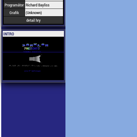
Programátor
Richard Bayliss
Grafik
(Unknown)
detail hry
INTRO