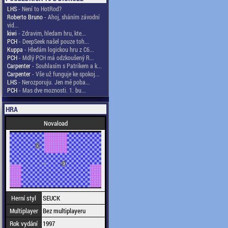
LHS
- Není to HotRod?
Roberto Bruno
- Ahoj, sháním závodní
vid...
kiwi
- Zdravim, hledam hru, kte...
PCH
- DeepSeek našel pouze toh...
Kuppa
- Hledám logickou hru z C6...
PCH
- Mdlý PCH má odzkoušený R...
Carpenter
- Souhlasím s Patrikem a k...
Carpenter
- Vše už funguje ke spokoj...
LHS
- Nerozporuju. Jen mě poba...
PCH
- Mas dve moznosti. 1. bu...
HRA
Novaload
Herní styl
SEUCK
Multiplayer
Bez multiplayeru
Rok vydání
1997