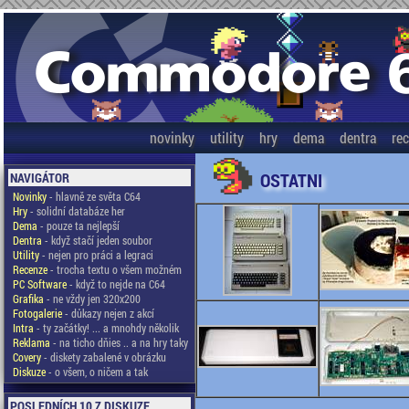
novinky
utility
hry
dema
dentra
re
OSTATNI
NAVIGÁTOR
Novinky
- hlavně ze světa C64
Hry
- solidní databáze her
Dema
- pouze ta nejlepší
Dentra
- když stačí jeden soubor
Utility
- nejen pro práci a legraci
Recenze
- trocha textu o všem možném
PC Software
- když to nejde na C64
Grafika
- ne vždy jen 320x200
Fotogalerie
- důkazy nejen z akcí
Intra
- ty začátky! ... a mnohdy několik
Reklama
- na ticho dňies .. a na hry taky
Covery
- diskety zabalené v obrázku
Diskuze
- o všem, o ničem a tak
POSLEDNÍCH 10 Z DISKUZE