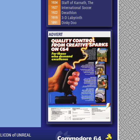
1934
Staff of Karnath, The
1927
International Soccer
1922
Decathlon
1919
3-D Labyrinth
1891
Dinky Doo
ADVERT
ILLICON of UNREAL