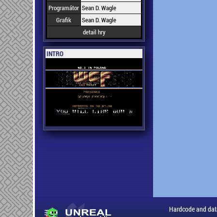
Programátor
Sean D. Wagle
Grafik
Sean D. Wagle
detail hry
INTRO
Hardcode and dat