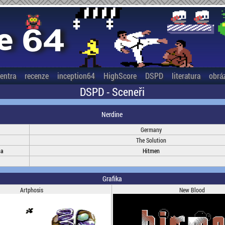
entra
recenze
inception64
HighScore
DSPD
literatura
obrá
DSPD - Sceneři
Nerdine
Germany
The Solution
na
Hitmen
Grafika
Artphosis
New Blood