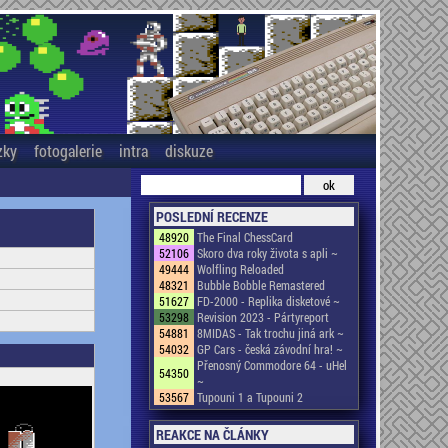
zky
fotogalerie
intra
diskuze
POSLEDNÍ RECENZE
48920
The Final ChessCard
52106
Skoro dva roky života s apli ~
49444
Wolfling Reloaded
48321
Bubble Bobble Remastered
51627
FD-2000 - Replika disketové ~
53298
Revision 2023 - Pártyreport
54881
8MIDAS - Tak trochu jiná ark ~
54032
GP Cars - česká závodní hra! ~
Přenosný Commodore 64 - uHel
54350
~
53567
Tupouni 1 a Tupouni 2
REAKCE NA ČLÁNKY