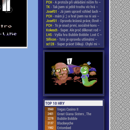
PCH
- A protože při ukládání ničím fo ~
TK
- Tak jsem si ještě trochu víc hrá ~
Josef01
- Já jsem upravil vzhled šach ~
PCH
- mám ji ;) a hral jsem na ni asi ~
Josef01
- Opravdu krásná práce, člově ~
PCH
- To je snad první, sociálně kons ~
Kokesch
- Super. Ale proč děkovat rod ~
LHS
- Vyšla hra Bubble Bobble: Lost C ~
Sillicon
- Toto je opravdu utlimátní ~
sc128
- Super práce! Děkuji. Chybí mi ~
TOP 10 HRY
3560
Vegas Casino II
2401
Great Giana Sisters , The
2278
Bubble Bobble
2137
Blackwyche
1982
Entombed