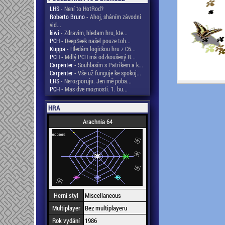
LHS
- Není to HotRod?
Roberto Bruno
- Ahoj, sháním závodní
vid...
kiwi
- Zdravim, hledam hru, kte...
PCH
- DeepSeek našel pouze toh...
Kuppa
- Hledám logickou hru z C6...
PCH
- Mdlý PCH má odzkoušený R...
Carpenter
- Souhlasím s Patrikem a k...
Carpenter
- Vše už funguje ke spokoj...
LHS
- Nerozporuju. Jen mě poba...
PCH
- Mas dve moznosti. 1. bu...
HRA
Arachnia 64
Herní styl
Miscellaneous
Multiplayer
Bez multiplayeru
Rok vydání
1986