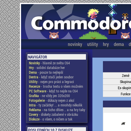
novinky
utility
hry
dema
d
NAVIGÁTOR
Novinky
- hlavně ze světa C64
Hry
- solidní databáze her
Dema
- pouze ta nejlepší
Země
Dentra
- když stačí jeden soubor
Utility
- nejen pro práci a legraci
Skupina
Recenze
- trocha textu o všem možném
Ex-skupi
PC Software
- když to nejde na C64
Funkce
Grafika
- ne vždy jen 320x200
Fotogalerie
- důkazy nejen z akcí
Intra
- ty začátky! ... a mnohdy několik
Reklama
- na ticho dňies .. a na hry taky
Covery
- diskety zabalené v obrázku
Diskuze
- o všem, o ničem a tak
POSLEDNÍCH 10 Z DISKUZE