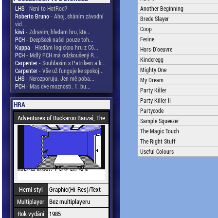
LHS
- Není to HotRod?
Another Beginning
Roberto Bruno
- Ahoj, sháním závodní
Brede Slayer
vid...
Coop
kiwi
- Zdravim, hledam hru, kte...
Ferine
PCH
- DeepSeek našel pouze toh...
Kuppa
- Hledám logickou hru z C6...
Hors-D'oeuvre
PCH
- Mdlý PCH má odzkoušený R...
Kinderegg
Carpenter
- Souhlasím s Patrikem a k...
Mighty One
Carpenter
- Vše už funguje ke spokoj...
LHS
- Nerozporuju. Jen mě poba...
My Dream
PCH
- Mas dve moznosti. 1. bu...
Party Killer
Party Killer II
HRA
Partycode
Adventures of Buckaroo Banzai, The
Sample Squeezer
The Magic Touch
The Right Stuff
Useful Colours
Herní styl
Graphic(Hi-Res)/Text
Multiplayer
Bez multiplayeru
Rok vydání
1985