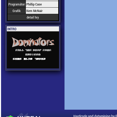
Programátor
Phillip Case
Grafik
Kem McNair
detail hry
INTRO
Hardcode and datamining by 