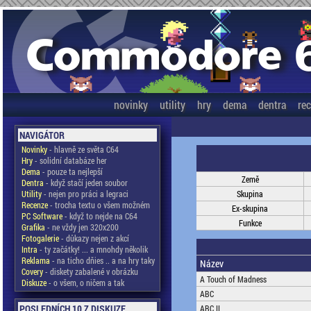
novinky
utility
hry
dema
dentra
re
NAVIGÁTOR
Novinky
- hlavně ze světa C64
Hry
- solidní databáze her
Dema
- pouze ta nejlepší
Země
Dentra
- když stačí jeden soubor
Utility
- nejen pro práci a legraci
Skupina
Recenze
- trocha textu o všem možném
Ex-skupina
PC Software
- když to nejde na C64
Funkce
Grafika
- ne vždy jen 320x200
Fotogalerie
- důkazy nejen z akcí
Intra
- ty začátky! ... a mnohdy několik
Reklama
- na ticho dňies .. a na hry taky
Název
Covery
- diskety zabalené v obrázku
A Touch of Madness
Diskuze
- o všem, o ničem a tak
ABC
POSLEDNÍCH 10 Z DISKUZE
ABC II