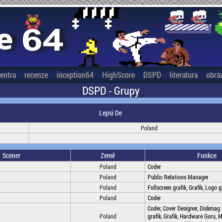
entra
recenze
inception64
HighScore
DSPD
literatura
obrá
DSPD - Grupy
Lepsi De
Poland
Scener
Země
Funkce
Poland
Coder
Poland
Public Relations Manager
Poland
Fullscreen grafik, Grafik, Logo 
Poland
Coder
Coder, Cover Designer, Diskmag 
Poland
grafik, Grafik, Hardware Guru, 