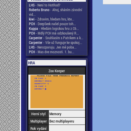
LHS
- Není to HotRod?
Roberto Bruno
- Ahoj, sháním závodní
vid...
kiwi
- Zdravim, hledam hru, kte...
PCH
- DeepSeek našel pouze toh...
Kuppa
- Hledám logickou hru z C6...
PCH
- Mdlý PCH má odzkoušený R...
Carpenter
- Souhlasím s Patrikem a k...
Carpenter
- Vše už funguje ke spokoj...
LHS
- Nerozporuju. Jen mě poba...
PCH
- Mas dve moznosti. 1. bu...
HRA
Zoo Keeper
Herní styl
Memory
Multiplayer
Bez multiplayeru
Rok vydání