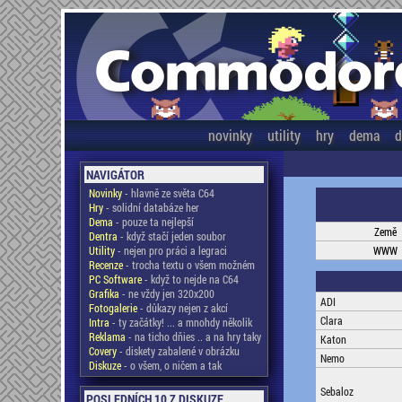
novinky
utility
hry
dema
d
NAVIGÁTOR
Novinky
- hlavně ze světa C64
Hry
- solidní databáze her
Dema
- pouze ta nejlepší
Země
Dentra
- když stačí jeden soubor
Utility
- nejen pro práci a legraci
WWW
Recenze
- trocha textu o všem možném
PC Software
- když to nejde na C64
Grafika
- ne vždy jen 320x200
ADI
Fotogalerie
- důkazy nejen z akcí
Clara
Intra
- ty začátky! ... a mnohdy několik
Reklama
- na ticho dňies .. a na hry taky
Katon
Covery
- diskety zabalené v obrázku
Nemo
Diskuze
- o všem, o ničem a tak
Sebaloz
POSLEDNÍCH 10 Z DISKUZE