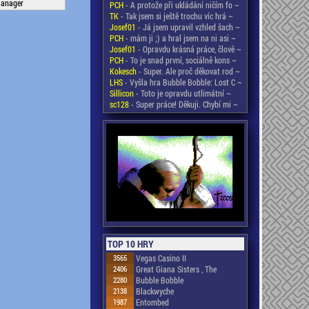
Manager
PCH
- A protože při ukládání ničím fo ~
TK
- Tak jsem si ještě trochu víc hrá ~
Josef01
- Já jsem upravil vzhled šach ~
PCH
- mám ji ;) a hral jsem na ni asi ~
Josef01
- Opravdu krásná práce, člově ~
PCH
- To je snad první, sociálně kons ~
Kokesch
- Super. Ale proč děkovat rod ~
LHS
- Vyšla hra Bubble Bobble: Lost C ~
Sillicon
- Toto je opravdu utlimátní ~
sc128
- Super práce! Děkuji. Chybí mi ~
TOP 10 HRY
3565
Vegas Casino II
2406
Great Giana Sisters , The
2280
Bubble Bobble
2138
Blackwyche
1987
Entombed