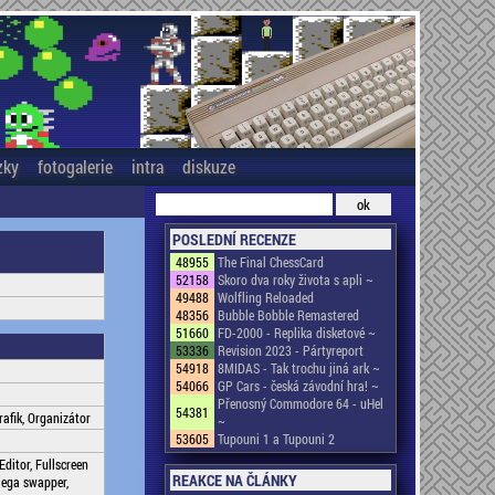
zky
fotogalerie
intra
diskuze
POSLEDNÍ RECENZE
48955
The Final ChessCard
52158
Skoro dva roky života s apli ~
49488
Wolfling Reloaded
48356
Bubble Bobble Remastered
51660
FD-2000 - Replika disketové ~
53336
Revision 2023 - Pártyreport
54918
8MIDAS - Tak trochu jiná ark ~
54066
GP Cars - česká závodní hra! ~
Přenosný Commodore 64 - uHel
54381
grafik, Organizátor
~
53605
Tupouni 1 a Tupouni 2
Editor, Fullscreen
REAKCE NA ČLÁNKY
Mega swapper,