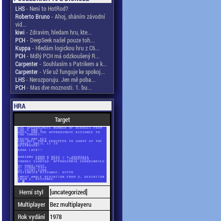
LHS
- Není to HotRod?
Roberto Bruno
- Ahoj, sháním závodní
vid...
kiwi
- Zdravim, hledam hru, kte...
PCH
- DeepSeek našel pouze toh...
Kuppa
- Hledám logickou hru z C6...
PCH
- Mdlý PCH má odzkoušený R...
Carpenter
- Souhlasím s Patrikem a k...
Carpenter
- Vše už funguje ke spokoj...
LHS
- Nerozporuju. Jen mě poba...
PCH
- Mas dve moznosti. 1. bu...
HRA
Target
Herní styl
[uncategorized]
Multiplayer
Bez multiplayeru
Rok vydání
1978