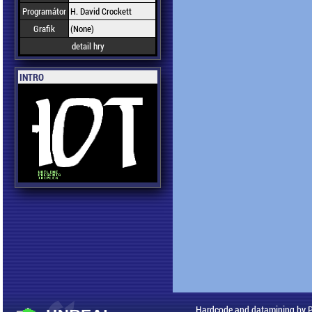
Programátor
H. David Crockett
Grafik
(None)
detail hry
INTRO
Hardcode and datamining by 