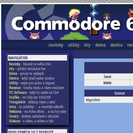
novinky
utility
hry
dema
dentra
re
NAVIGÁTOR
Novinky
- hlavně ze světa C64
Hry
- solidní databáze her
Dema
- pouze ta nejlepší
Země
Dentra
- když stačí jeden soubor
Utility
- nejen pro práci a legraci
WWW
Recenze
- trocha textu o všem možném
PC Software
- když to nejde na C64
Scener
Grafika
- ne vždy jen 320x200
Algorithm
Fotogalerie
- důkazy nejen z akcí
Intra
- ty začátky! ... a mnohdy několik
Reklama
- na ticho dňies .. a na hry taky
Covery
- diskety zabalené v obrázku
Diskuze
- o všem, o ničem a tak
POSLEDNÍCH 10 Z DISKUZE