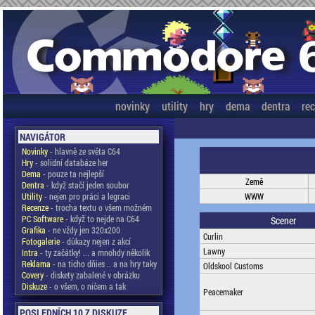
novinky
utility
hry
dema
dentra
re
NAVIGÁTOR
Novinky
- hlavně ze světa C64
Hry
- solidní databáze her
Dema
- pouze ta nejlepší
Země
Dentra
- když stačí jeden soubor
Utility
- nejen pro práci a legraci
WWW
Recenze
- trocha textu o všem možném
PC Software
- když to nejde na C64
Scener
Grafika
- ne vždy jen 320x200
Curlin
Fotogalerie
- důkazy nejen z akcí
Lawny
Intra
- ty začátky! ... a mnohdy několik
Reklama
- na ticho dňies .. a na hry taky
Oldskool Customs
Covery
- diskety zabalené v obrázku
Diskuze
- o všem, o ničem a tak
Peacemaker
POSLEDNÍCH 10 Z DISKUZE