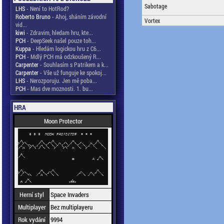
Sabotage
LHS
- Není to HotRod?
Roberto Bruno
- Ahoj, sháním závodní
Vortex
vid...
kiwi
- Zdravim, hledam hru, kte...
PCH
- DeepSeek našel pouze toh...
Kuppa
- Hledám logickou hru z C6...
PCH
- Mdlý PCH má odzkoušený R...
Carpenter
- Souhlasím s Patrikem a k...
Carpenter
- Vše už funguje ke spokoj...
LHS
- Nerozporuju. Jen mě poba...
PCH
- Mas dve moznosti. 1. bu...
HRA
Moon Protector
Herní styl
Space Invaders
Multiplayer
Bez multiplayeru
Rok vydání
9994