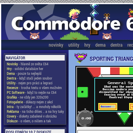
novinky
utility
hry
dema
dentra
re
SPORTING TRIAN
NAVIGÁTOR
Novinky
- hlavně ze světa C64
Hry
- solidní databáze her
Dema
- pouze ta nejlepší
Dentra
- když stačí jeden soubor
Utility
- nejen pro práci a legraci
Recenze
- trocha textu o všem možném
PC Software
- když to nejde na C64
Grafika
- ne vždy jen 320x200
Fotogalerie
- důkazy nejen z akcí
Intra
- ty začátky! ... a mnohdy několik
Reklama
- na ticho dňies .. a na hry taky
Covery
- diskety zabalené v obrázku
Diskuze
- o všem, o ničem a tak
POSLEDNÍCH 10 Z DISKUZE