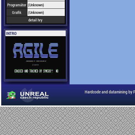
Programátor
(Unknown)
Grafik
(Unknown)
detail hry
INTRO
Hardcode and datamining by 