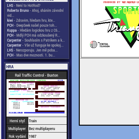
LHS
- Není to HotRod?
Roberto Bruno
- Ahoj, sháním závodní
vid...
kiwi
- Zdravim, hledam hru, kte...
PCH
- DeepSeek našel pouze toh...
Kuppa
- Hledám logickou hru z C6...
PCH
- Mdlý PCH má odzkoušený R...
Carpenter
- Souhlasím s Patrikem a k...
Carpenter
- Vše už funguje ke spokoj...
LHS
- Nerozporuju. Jen mě poba...
PCH
- Mas dve moznosti. 1. bu...
HRA
Rail Traffic Control - Buxton
Herní styl
Train
Multiplayer
Bez multiplayeru
Rok vydání
1987