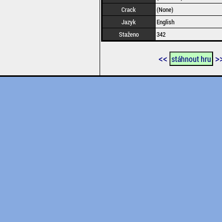
Crack
(None)
Jazyk
English
Staženo
342
<<
>
stáhnout hru