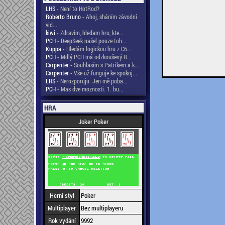
LHS
- Není to HotRod?
Roberto Bruno
- Ahoj, sháním závodní
vid...
kiwi
- Zdravim, hledam hru, kte...
PCH
- DeepSeek našel pouze toh...
Kuppa
- Hledám logickou hru z C6...
PCH
- Mdlý PCH má odzkoušený R...
Carpenter
- Souhlasím s Patrikem a k...
Carpenter
- Vše už funguje ke spokoj...
LHS
- Nerozporuju. Jen mě poba...
PCH
- Mas dve moznosti. 1. bu...
HRA
Joker Poker
Herní styl
Poker
Multiplayer
Bez multiplayeru
Rok vydání
9992