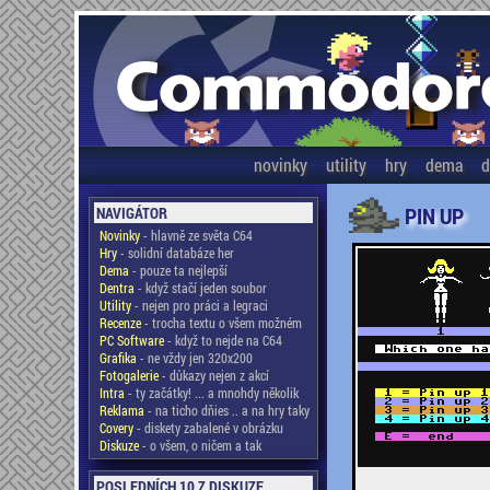
novinky
utility
hry
dema
d
PIN UP
NAVIGÁTOR
Novinky
- hlavně ze světa C64
Hry
- solidní databáze her
Dema
- pouze ta nejlepší
Dentra
- když stačí jeden soubor
Utility
- nejen pro práci a legraci
Recenze
- trocha textu o všem možném
PC Software
- když to nejde na C64
Grafika
- ne vždy jen 320x200
Fotogalerie
- důkazy nejen z akcí
Intra
- ty začátky! ... a mnohdy několik
Reklama
- na ticho dňies .. a na hry taky
Covery
- diskety zabalené v obrázku
Diskuze
- o všem, o ničem a tak
POSLEDNÍCH 10 Z DISKUZE