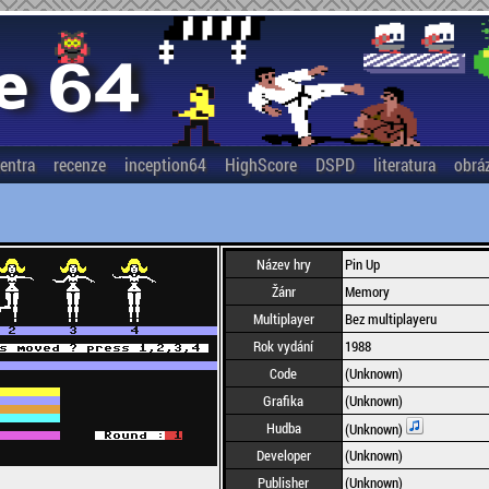
entra
recenze
inception64
HighScore
DSPD
literatura
obrá
Název hry
Pin Up
Žánr
Memory
Multiplayer
Bez multiplayeru
Rok vydání
1988
Code
(Unknown)
Grafika
(Unknown)
Hudba
(Unknown)
Developer
(Unknown)
Publisher
(Unknown)