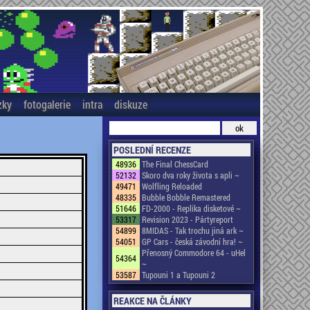
zky
fotogalerie
intra
diskuze
POSLEDNÍ RECENZE
48936
The Final ChessCard
52132
Skoro dva roky života s apli ~
49471
Wolfling Reloaded
48335
Bubble Bobble Remastered
51646
FD-2000 - Replika disketové ~
53317
Revision 2023 - Pártyreport
54899
8MIDAS - Tak trochu jiná ark ~
54051
GP Cars - česká závodní hra! ~
Přenosný Commodore 64 - uHel
54364
~
53587
Tupouni 1 a Tupouni 2
REAKCE NA ČLÁNKY