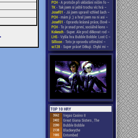
PCH
- A protože při ukládání ničím fo ~
TK
- Tak jsem si ještě trochu víc hrá ~
Josef01
- Já jsem upravil vzhled šach ~
PCH
- mám ji ;) a hral jsem na ni asi ~
Josef01
- Opravdu krásná práce, člově ~
PCH
- To je snad první, sociálně kons ~
Kokesch
- Super. Ale proč děkovat rod ~
>
LHS
- Vyšla hra Bubble Bobble: Lost C ~
Sillicon
- Toto je opravdu utlimátní ~
sc128
- Super práce! Děkuji. Chybí mi ~
TOP 10 HRY
3562
Vegas Casino II
2402
Great Giana Sisters , The
2280
Bubble Bobble
2138
Blackwyche
1985
Entombed