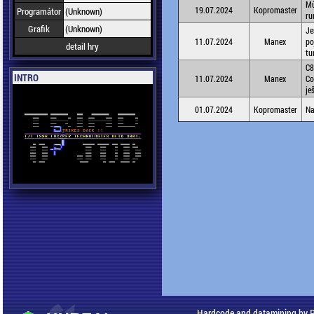
Mů
19.07.2024
Kopromaster
Programátor
(Unknown)
ru
Grafik
(Unknown)
Je
11.07.2024
Manex
po
detail hry
tu
C8
INTRO
11.07.2024
Manex
Co
je
01.07.2024
Kopromaster
Na
Hardcode and datamining by 