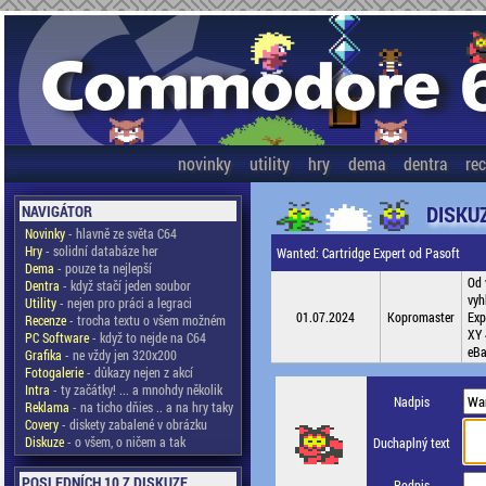
novinky
utility
hry
dema
dentra
re
DISKU
NAVIGÁTOR
Novinky
- hlavně ze světa C64
Hry
- solidní databáze her
Wanted: Cartridge Expert od Pasoft
Dema
- pouze ta nejlepší
Od 
Dentra
- když stačí jeden soubor
vyh
Utility
- nejen pro práci a legraci
01.07.2024
Kopromaster
Exp
Recenze
- trocha textu o všem možném
XY 
PC Software
- když to nejde na C64
eBa
Grafika
- ne vždy jen 320x200
Fotogalerie
- důkazy nejen z akcí
Intra
- ty začátky! ... a mnohdy několik
Nadpis
Reklama
- na ticho dňies .. a na hry taky
Covery
- diskety zabalené v obrázku
Diskuze
- o všem, o ničem a tak
Duchaplný text
POSLEDNÍCH 10 Z DISKUZE
Podpis