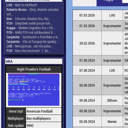
LHS
- Není to HotRod?
Roberto Bruno
- Ahoj, sháním závodní
Ja
vid...
01.03.2026
LHS
ht
kiwi
- Zdravim, hledam hru, kte...
PCH
- DeepSeek našel pouze toh...
Ta
01.03.2026
Kopromaster
Kuppa
- Hledám logickou hru z C6...
te
PCH
- Mdlý PCH má odzkoušený R...
Ah
Carpenter
- Souhlasím s Patrikem a k...
Ji
Carpenter
- Vše už funguje ke spokoj...
28.02.2026
Kopromaster
di
LHS
- Nerozporuju. Jen mě poba...
Ma
PCH
- Mas dve moznosti. 1. bu...
ar
07.08.2024
Kopromaster
Dí
HRA
Night Prowler's Football
07.08.2024
LHS
RO
Co
do
05.08.2024
Kopromaster
ne
ta
Fo
05.08.2024
Sillicon
st
Po
Herní styl
American Football
05.08.2024
Kopromaster
mo
Multiplayer
Bez multiplayeru
Ta
05.08.2024
Manex
Do
Rok vydání
9992