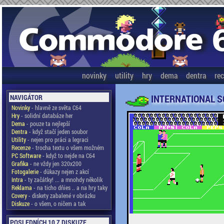
novinky
utility
hry
dema
dentra
re
INTERNATIONAL SO
NAVIGÁTOR
Novinky
- hlavně ze světa C64
Hry
- solidní databáze her
Dema
- pouze ta nejlepší
Dentra
- když stačí jeden soubor
Utility
- nejen pro práci a legraci
Recenze
- trocha textu o všem možném
PC Software
- když to nejde na C64
Grafika
- ne vždy jen 320x200
Fotogalerie
- důkazy nejen z akcí
Intra
- ty začátky! ... a mnohdy několik
Reklama
- na ticho dňies .. a na hry taky
Covery
- diskety zabalené v obrázku
Diskuze
- o všem, o ničem a tak
POSLEDNÍCH 10 Z DISKUZE