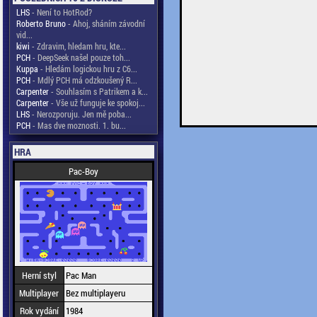
LHS
- Není to HotRod?
Roberto Bruno
- Ahoj, sháním závodní
vid...
kiwi
- Zdravim, hledam hru, kte...
PCH
- DeepSeek našel pouze toh...
Kuppa
- Hledám logickou hru z C6...
PCH
- Mdlý PCH má odzkoušený R...
Carpenter
- Souhlasím s Patrikem a k...
Carpenter
- Vše už funguje ke spokoj...
LHS
- Nerozporuju. Jen mě poba...
PCH
- Mas dve moznosti. 1. bu...
HRA
Pac-Boy
Herní styl
Pac Man
Multiplayer
Bez multiplayeru
Rok vydání
1984