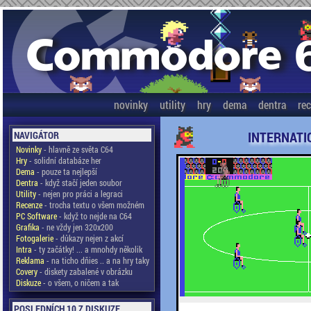
novinky
utility
hry
dema
dentra
re
INTERNATI
NAVIGÁTOR
Novinky
- hlavně ze světa C64
Hry
- solidní databáze her
Dema
- pouze ta nejlepší
Dentra
- když stačí jeden soubor
Utility
- nejen pro práci a legraci
Recenze
- trocha textu o všem možném
PC Software
- když to nejde na C64
Grafika
- ne vždy jen 320x200
Fotogalerie
- důkazy nejen z akcí
Intra
- ty začátky! ... a mnohdy několik
Reklama
- na ticho dňies .. a na hry taky
Covery
- diskety zabalené v obrázku
Diskuze
- o všem, o ničem a tak
POSLEDNÍCH 10 Z DISKUZE