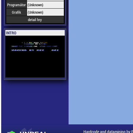
Programátor
(Unknown)
Grafik
(Unknown)
detail hry
INTRO
Hardcode and datamining by 