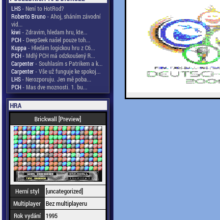
LHS
- Není to HotRod?
Roberto Bruno
- Ahoj, sháním závodní
vid...
kiwi
- Zdravim, hledam hru, kte...
PCH
- DeepSeek našel pouze toh...
Kuppa
- Hledám logickou hru z C6...
PCH
- Mdlý PCH má odzkoušený R...
Carpenter
- Souhlasím s Patrikem a k...
Carpenter
- Vše už funguje ke spokoj...
LHS
- Nerozporuju. Jen mě poba...
PCH
- Mas dve moznosti. 1. bu...
HRA
Brickwall [Preview]
Herní styl
[uncategorized]
Multiplayer
Bez multiplayeru
Rok vydání
1995