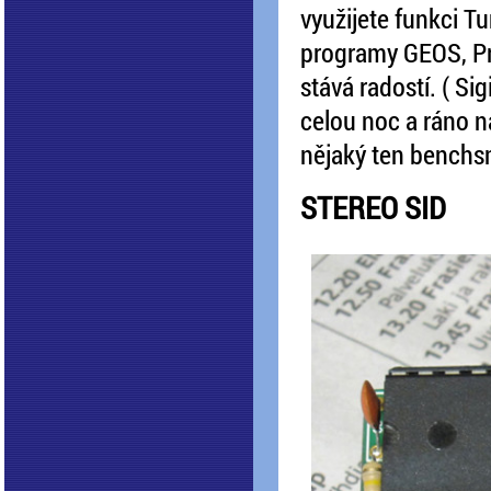
využijete funkci T
programy GEOS, Pri
stává radostí. ( Si
celou noc a ráno n
nějaký ten benchs
STEREO SID