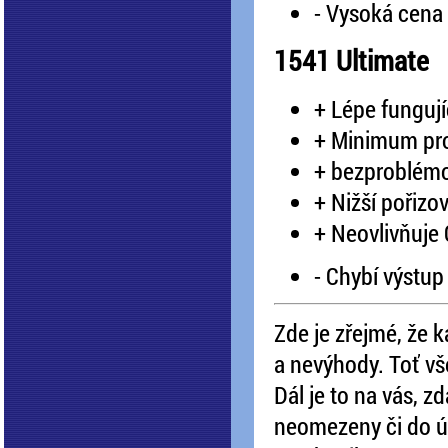
- Vysoká cena 
1541 Ultimate
+ Lépe funguj
+ Minimum pro
+ bezproblémo
+ Nižší pořizo
+ Neovlivňuje C
- Chybí výstup
Zde je zřejmé, že 
a nevýhody. Toť vš
Dál je to na vás, z
neomezeny či do ú