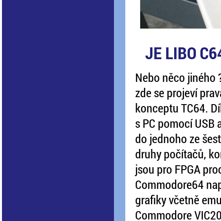
JE LIBO C6
Nebo něco jiného ? 
zde se projeví pra
konceptu TC64. Dí
s PC pomocí USB 
do jednoho ze šestn
druhy počítačů, kon
jsou pro FPGA proc
Commodore64 např
grafiky včetně emu
Commodore VIC20, 