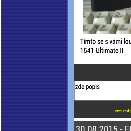
Tímto se s vámi lou
1541 Ultimate II
První znak 
30.08.2015 - F