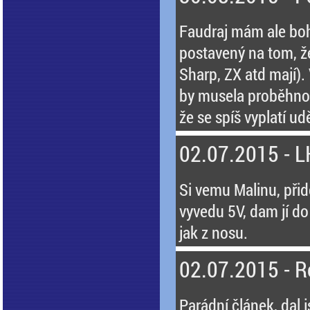
Faudraj mám ale bohu
postavený na tom, ž
Sharp, ZX atd mají).
by musela proběhnout
že se spíš vyplatí u
02.07.2015 - 
Si vemu Malinu, přid
vyvedu 5V, dam jí d
jak z nosu.
02.07.2015 - 
Parádní článek, dal