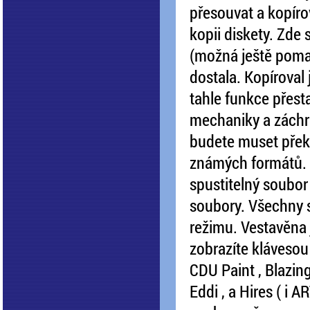
přesouvat a kopíro
kopii diskety. Zde 
(možná ještě pomal
dostala. Kopíroval
tahle funkce přesta
mechaniky a záchr
budete muset pře
známých formátů. N
spustitelný soubor 
soubory. Všechny 
režimu. Vestavěna 
zobrazíte klávesou 
CDU Paint , Blazing
Eddi , a Hires ( i 