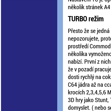
několik stránek A4
TURBO režim
Přesto že se jedná 
nepozorujete, prot
prostředí Commod
několika vymoženo
nabízí. První z nic
že v pozadí pracuj
dosti rychlý na cok
C64 jádra až na cc
krocích 2,3,4,5,6 
3D hry jako Stunt, 
domyslet. ( nebo se