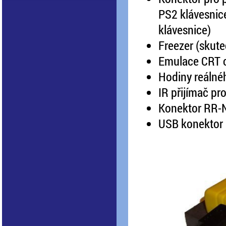
PS2 klávesnic
klávesnice)
Freezer (skute
Emulace CRT c
Hodiny reálnéh
IR přijímač p
Konektor RR-Ne
USB konektor 