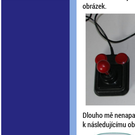
obrázek.
Dlouho mě nenapadl
k následujícímu o