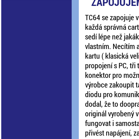
ZAPOJUJE
TC64 se zapojuje 
každá správná cart
sedí lépe než jakák
vlastním. Necítím 
kartu ( klasická ve
propojení s PC, tři 
konektor pro možné
výrobce zakoupit t
diodu pro komunik
dodal, že to doopr
originál vyrobený 
fungovat i samosta
přivést napájení, 