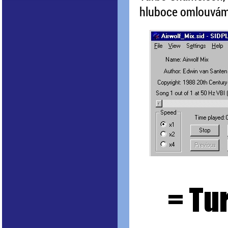
hluboce omlouvám