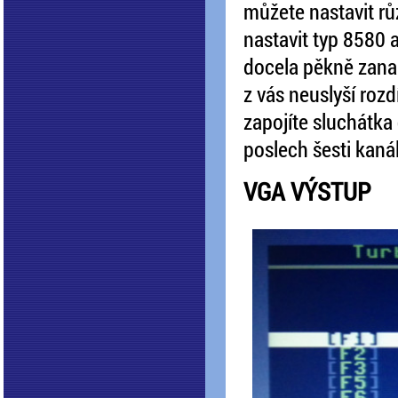
můžete nastavit r
nastavit typ 8580 
docela pěkně zanal
z vás neuslyší roz
zapojíte sluchátka
poslech šesti kanál
VGA VÝSTUP