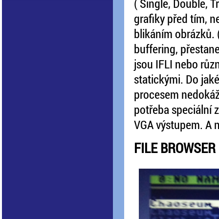
( Single, Double, T
grafiky před tím, n
blikáním obrázků. 
buffering, přestan
jsou IFLI nebo různ
statickými. Do jaké
procesem nedokáži
potřeba speciální 
VGA výstupem. A na
FILE BROWSER