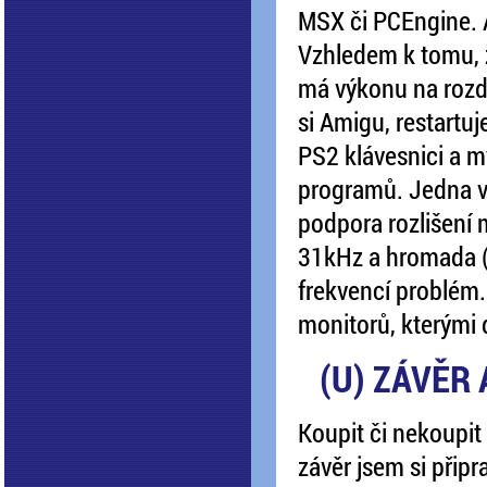
MSX či PCEngine. A
Vzhledem k tomu, že
má výkonu na rozdá
si Amigu, restartu
PS2 klávesnici a m
programů. Jedna va
podpora rozlišení 
31kHz a hromada ( 
frekvencí problém.
monitorů, kterými 
(U) ZÁVĚR
Koupit či nekoupit
závěr jsem si připr