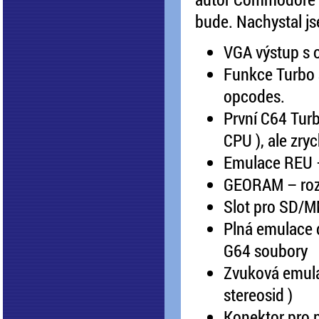
bude. Nachystal js
VGA výstup s o
Funkce Turbo 
opcodes.
První C64 Turb
CPU ), ale zry
Emulace REU –
GEORAM – rozš
Slot pro SD/M
Plná emulace 
G64 soubory
Zvuková emula
stereosid )
Konektor pro p