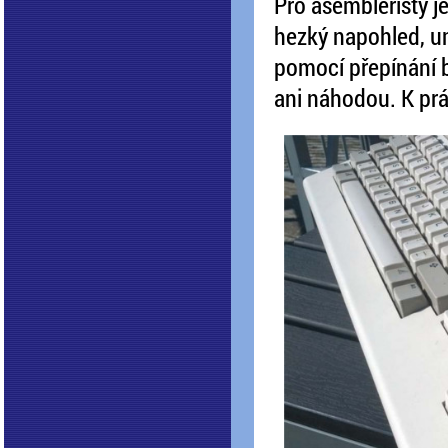
Pro asembleristy j
hezký napohled, um
pomocí přepínání b
ani náhodou. K pr