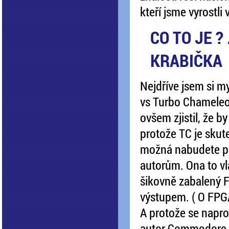
kteří jsme vyrostl
CO TO JE ? 
KRABIČKA
Nejdříve jsem si my
vs Turbo Chameleo
ovšem zjistil, že by
protože TC je skut
možná nabudete po
autorům. Ona to vl
šikovně zabalený F
výstupem. ( O FPG
A protože se napro
autor Commodore 