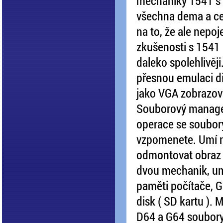
mechaniky 1541 s „
všechna dema a cel
na to, že ale nepo
zkušenosti s 1541
daleko spolehlivěji
přesnou emulaci d
jako VGA zobrazova
Souborový manage
operace se soubory,
vzpomenete. Umí 
odmontovat obraz 
dvou mechanik, um
paměti počítače, 
disk ( SD kartu ). 
D64 a G64 soubory