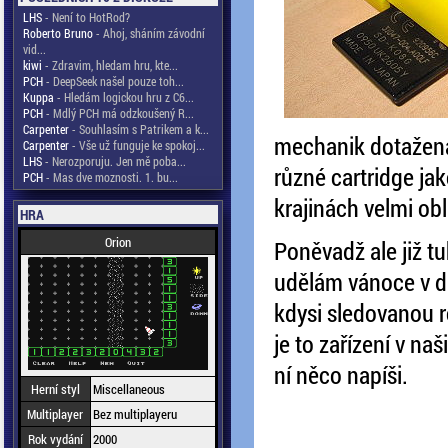
LHS
- Není to HotRod?
Roberto Bruno
- Ahoj, sháním závodní
vid...
kiwi
- Zdravim, hledam hru, kte...
PCH
- DeepSeek našel pouze toh...
Kuppa
- Hledám logickou hru z C6...
PCH
- Mdlý PCH má odzkoušený R...
Carpenter
- Souhlasím s Patrikem a k...
mechanik dotažena
Carpenter
- Vše už funguje ke spokoj...
LHS
- Nerozporuju. Jen mě poba...
různé cartridge jak
PCH
- Mas dve moznosti. 1. bu...
krajinách velmi obl
HRA
Orion
Poněvadž ale již tu
udělám vánoce v d
kdysi sledovanou r
je to zařízení v na
ní něco napíši.
Herní styl
Miscellaneous
Multiplayer
Bez multiplayeru
Rok vydání
2000