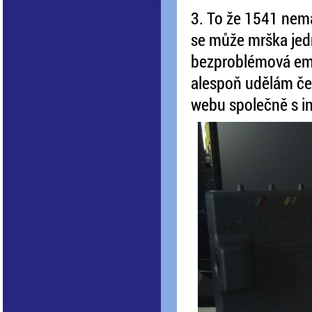
3. To že 1541 nemá
se může mrška jed
bezproblémová emul
alespoň udělám čes
webu společně s in