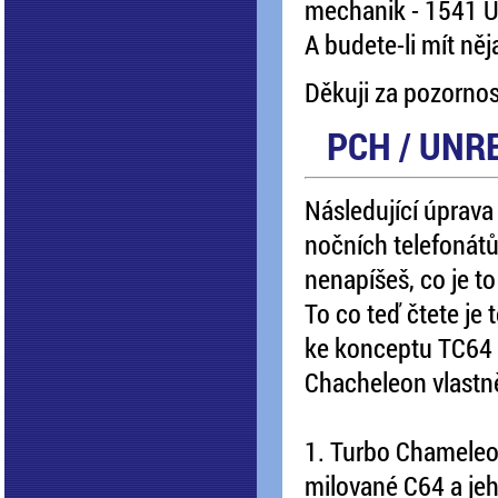
mechanik - 1541 Ult
A budete-li mít ně
Děkuji za pozornos
PCH / UNR
Následující úprava
nočních telefonát
nenapíšeš, co je t
To co teď čtete je
ke konceptu TC64 ta
Chacheleon vlastně
1. Turbo Chameleon
milované C64 a jeh