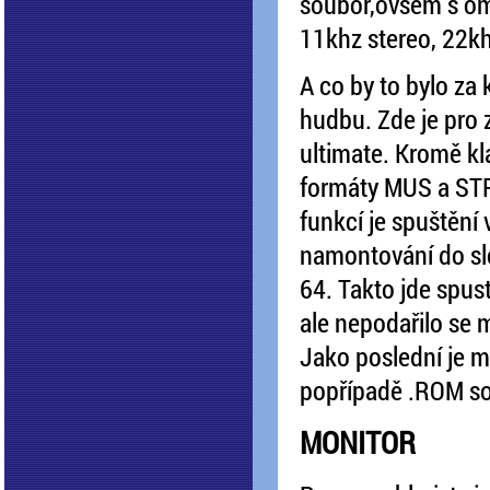
soubor,ovšem s om
11khz stereo, 22
A co by to bylo za
hudbu. Zde je pro
ultimate. Kromě kl
formáty MUS a STR,
funkcí je spuštění 
namontování do sl
64. Takto jde spust
ale nepodařilo se m
Jako poslední je 
popřípadě .ROM s
MONITOR