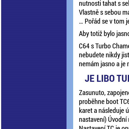
nutnosti tahat s s
Vlastně s sebou má
… Pořád se v tom j
Aby totiž bylo jasn
C64 s Turbo Chamel
nebudete nikdy jis
nemám jasno a je mi
JE LIBO T
Zasunuto, zapojeno,
proběhne boot TC64
karet a následuje 
nastavení) Úvodní
Nastavení TC je op