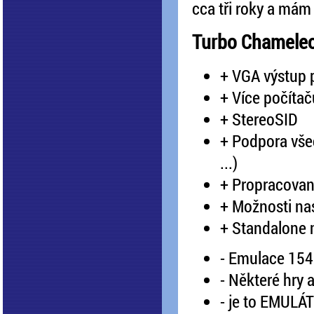
cca tři roky a mám 
Turbo Chamele
+ VGA výstup 
+ Více počítač
+ StereoSID
+ Podpora vše
...)
+ Propracova
+ Možnosti na
+ Standalone 
- Emulace 154
- Některé hry 
- je to EMULÁT