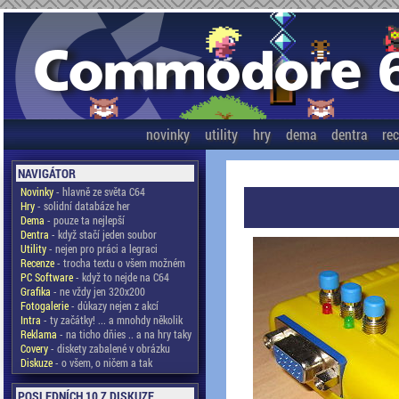
novinky
utility
hry
dema
dentra
re
NAVIGÁTOR
Novinky
- hlavně ze světa C64
Hry
- solidní databáze her
Dema
- pouze ta nejlepší
Dentra
- když stačí jeden soubor
Utility
- nejen pro práci a legraci
Recenze
- trocha textu o všem možném
PC Software
- když to nejde na C64
Grafika
- ne vždy jen 320x200
Fotogalerie
- důkazy nejen z akcí
Intra
- ty začátky! ... a mnohdy několik
Reklama
- na ticho dňies .. a na hry taky
Covery
- diskety zabalené v obrázku
Diskuze
- o všem, o ničem a tak
POSLEDNÍCH 10 Z DISKUZE