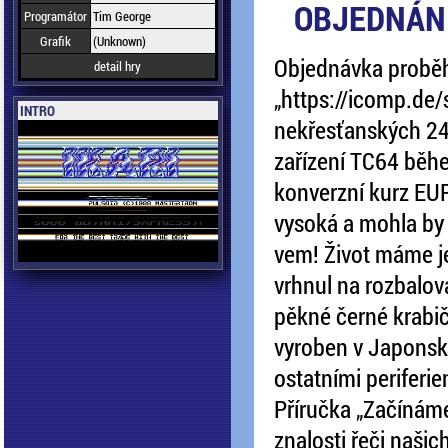
OBJEDNÁNÍ
Programátor
Tim George
Grafik
(Unknown)
Objednávka proběh
detail hry
„https://icomp.de
INTRO
nekřesťanských 24
zařízení TC64 běh
konverzní kurz EUR
vysoká a mohla by 
vem! Život máme je
vrhnul na rozbalov
pěkné černé krabič
vyroben v Japonsku
ostatními periferiem
Příručka „Začínáme
znalosti řeči naši