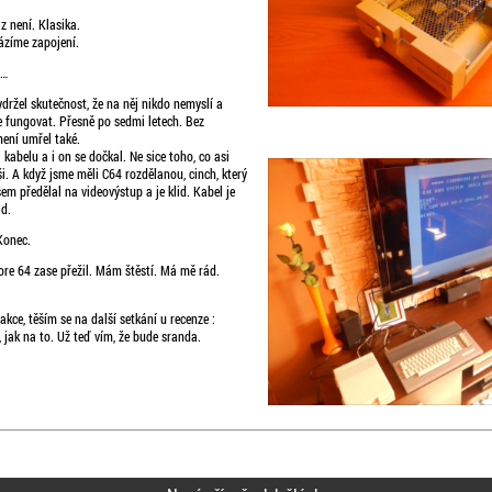
 není. Klasika.
ázíme zapojení.
 …
ydržel skutečnost, že na něj nikdo nemyslí a
e fungovat. Přesně po sedmi letech. Bez
ení umřel také.
 kabelu a i on se dočkal. Ne sice toho, co asi
ši. A když jsme měli C64 rozdělanou, cinch, který
em předělal na videovýstup a je klid. Kabel je
id.
Konec.
e 64 zase přežil. Mám štěstí. Má mě rád.
akce, těším se na další setkání u recenze :
jak na to. Už teď vím, že bude sranda.