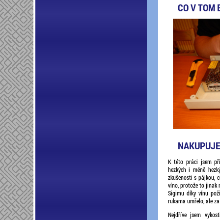
CO V TOM 
NAKUPUJEM
K této práci jsem př
hezkých i méně hezk
zkušenosti s pájkou, 
víno, protože to jinak
Sigimu díky vínu pož
rukama umřelo, ale za 
Nejdříve jsem vykost