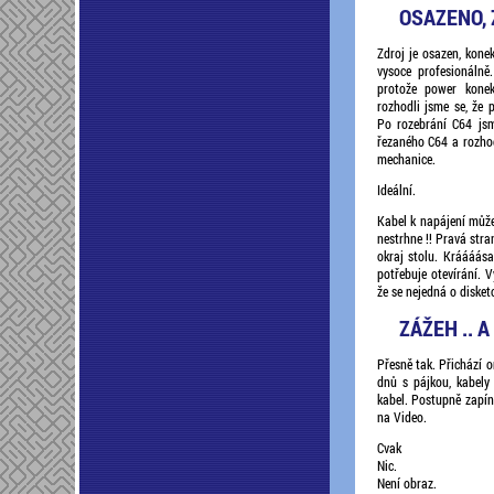
OSAZENO, 
Zdroj je osazen, kone
vysoce profesionálně
protože power kone
rozhodli jsme se, že 
Po rozebrání C64 jsm
řezaného C64 a rozhodl
mechanice.
Ideální.
Kabel k napájení může
nestrhne !! Pravá stra
okraj stolu. Kráááása
potřebuje otevírání. 
že se nejedná o diske
ZÁŽEH .. A
Přesně tak. Přichází 
dnů s pájkou, kabely
kabel. Postupně zapín
na Video.
Cvak
Nic.
Není obraz.