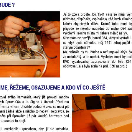
BUDE ?
Je to zcela prosté. Do 1541 case se musí vejít
ultimate, přepínače, vypínače a rád bych elimino
kabely zbytečných délek. Kromě toho musí bý
případě, že někoho napadne do mého C64 zastr
vyvolený. Trochu místa mi sebere měnič na 9V.
Sice mám nejnovější board C64, který si vystačí i 
co když bych náhodou můj 1541 zdroj půjčil 
starým boardem ??
No. Nehrála by mu hudba a nefungoval jakýsi ča
za nedůležitý. A to nechci. Výsledek musí být os
DVD vypalovačka zapracovaná do těla C64 
obdivovali, ale byla zcela na prd. ( čti naprd. )
E, ŘEŽEME, OSAZUJEME A KDO VÍ CO JEŠTĚ
izval svého kamaráda, který již provedl mnoho
ých úprav C64 a to Sigiho / Unreal. Přeci má
cínem a vínem. U každé podobné akce se musí pít
 není žádná akce a nikoho to nebaví. Je pravda, že
itém při úpravách již pár kousků hardware pod
tu srandu to stojí.
ili mechaniku způsobem, aby ji nic nebolelo.