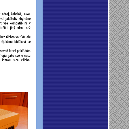
 zdroj, kabeláž, 1541
val jakékoliv zbytečné
t vše kompatibilní v
čit i jiný zdroj, než
bez těchto voltíků, ale
nějakému bídákovi se
sovač, který pokládám
lňující jako svého času
kterou sice všichni