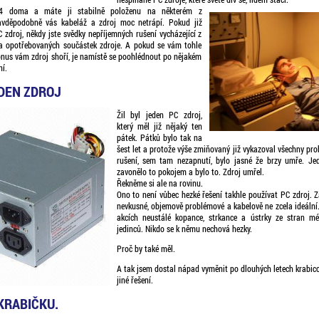
4 doma a máte ji stabilně položenu na některém z
avděpodobně vás kabeláž a zdroj moc netrápí. Pokud již
 zdroj, někdy jste svědky nepříjemných rušení vycházející z
 a opotřebovaných součástek zdroje. A pokud se vám tohle
onus vám zdroj shoří, je namístě se poohlédnout po nějakém
ní.
EDEN ZDROJ
Žil byl jeden PC zdroj,
který měl již nějaký ten
pátek. Pátků bylo tak na
šest let a protože výše zmiňovaný již vykazoval všechny pro
rušení, sem tam nezapnutí, bylo jasné že brzy umře. Je
zavonělo to pokojem a bylo to. Zdroj umřel.
Řekněme si ale na rovinu.
Ono to není vůbec hezké řešení takhle používat PC zdroj. Za
nevkusné, objemově problémové a kabelově ne zcela ideální
akcích neustálé kopance, strkance a ústrky ze stran m
jedinců. Nikdo se k němu nechová hezky.
Proč by také měl.
A tak jsem dostal nápad vyměnit po dlouhých letech krabico
jiné řešení.
KRABIČKU.