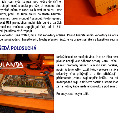
il jak jsem výše již psal pod košile do skříně.
 uštípl nosné sloupky, protože již nebudou plnit
bytečně místo v case.Pro hlavní napájení jsme
ektor, přeci jen tuhle šňůru naleznete kdekoliv.
usí mít funkci vypnout / zapnout. Proto vypínač.
ovat USB pro nabíjení mobilních founů a dalších
musí mít možnost zapojit jak C64, tak i 1541
ci jen někdo chtěl zapojit.
 konektoru jiná voltáž, musí být konektory odlišné. Pokud koupíte audio konektory na obrá
 děr po původních konektorech. Trocha přesných řezů, lehce práce s pilníkem a konektory sedí jak
ŠEDÁ POLOSUCHÁ
Ke každé akci se musí pít víno. Pice ne. Pivo ne
pivu se nedají vést odborné debaty. Zato u vína. 
se řešit problémy vesmíru a nikdo vám neřekne,
popíjí. A to je velký rozdíl. Někdy se ovšem stává
skleničky vína přibývají a s tím přicházejí
přehmatech jednou Sigi napíše knížku. Na půl
Každopádně Sigi je zkůšený bastlíř a kromě kla
že na hotový kabel nedáte koncovku a pod se nic 
Rulandy zase nebylo tolik.