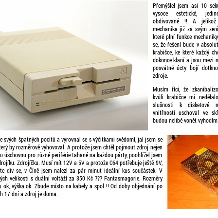
Přemýšlel jsem asi 10 sek
vysoce estetické, jedi
obdivované !! A jeliko
mechanika již za svým zeni
které plní funkce mechaniky
se, že řešení bude v absolut
krabičce, ke které každý cho
dokonce klaní a jsou mezi nám
posvátné úcty bojí dotkn
zdroje.
Musím říci, že zkanibali
kvůli krabičce mi neděla
slušnosti k disketové 
vnitřnosti uschoval ve sk
budou nelibě vonět vyhodím j
e svých špatných pocitů a vyrovnal se s výčitkami svědomí, jal jsem se
terý by rozměrově vyhovoval. A protože jsem chtěl pojmout zdroj nejen
ako úschovnu pro různé periférie tahané na každou párty, poohlížel jsem
rojíku. Zdrojíčku. Musí mít 12V a 5V a protože C64 potřebuje ještě 9V,
te div se, v Číně jsem nalezl za pár minut ideální kus součástek. V
ch velikostí s duální voltáží za 350 Kč ??? Fantasmagorie. Rozměry
u ok, výška ok. Zbude místo na kabely a spol !! Od doby objednání po
h 17 dní a zdroj je doma.