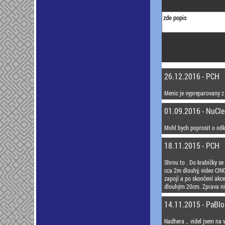
26.12.2016 - PCH
Menic je vypreparovany z
01.09.2016 - NuCl
Mohl bych poprosit o odk
18.11.2015 - PCH
Shrnu to . Do krabičky se
cca 2m dlouhý, video CINC
zapojí a po skončení akc
dlouhým 20cm. Zprava nic 
14.11.2015 - PaBlo
Nadhera .. videl jsem na v