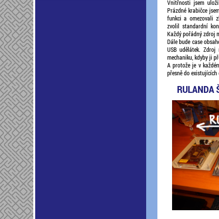
Vnitřnosti jsem ulož
Prázdné krabičce jsem
funkci a omezovali z
zvolil standardní kon
Každý pořádný zdroj m
Dále bude case obsah
USB udělátek. Zdroj 
mechaniku, kdyby ji pře
A protože je v každém
přesně do existujících
RULANDA 