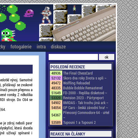
zky
fotogalerie
intra
diskuze
POSLEDNÍ RECENZE
48936
The Final ChessCard
52132
Skoro dva roky života s apli ~
nedotkl vývoj. Samotné
49472
Wolfling Reloaded
), přidávají se zvukové
48335
Bubble Bobble Remastered
epínači pouze přepnou a
51649
FD-2000 - Replika disketové ~
avené romky. Z několika
53320
Revision 2023 - Pártyreport
IDI stroje. Do C64 se
54902
8MIDAS - Tak trochu jiná ark ~
54054
GP Cars - česká závodní hra! ~
E64.
Přenosný Commodore 64 - uHel
54367
~
53589
Tupouni 1 a Tupouni 2
ne je zdroj neboli pavr
lyskyřicí, která docela
jně užívají spínané i
REAKCE NA ČLÁNKY