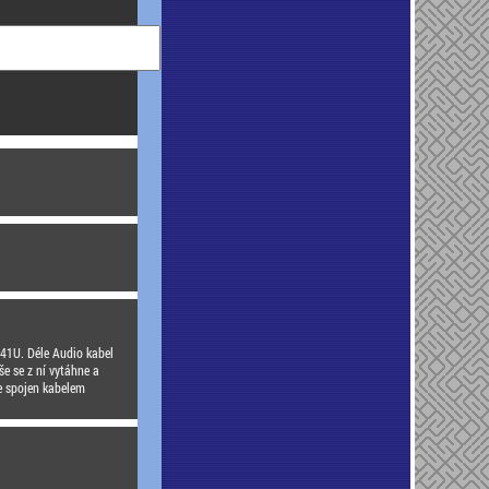
541U. Déle Audio kabel
še se z ní vytáhne a
e spojen kabelem