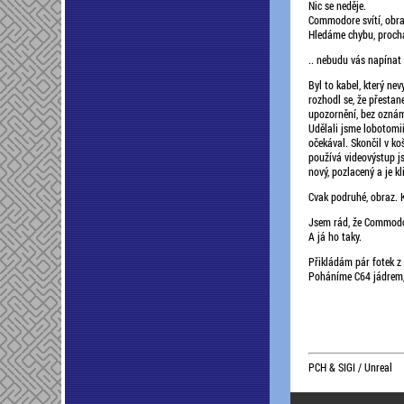
Nic se neděje.
Commodore svítí, obraz
Hledáme chybu, proch
.. nebudu vás napínat
Byl to kabel, který nev
rozhodl se, že přestan
upozornění, bez oznám
Udělali jsme lobotomii
očekával. Skončil v ko
používá videovýstup js
nový, pozlacený a je kl
Cvak podruhé, obraz. 
Jsem rád, že Commodor
A já ho taky.
Přikládám pár fotek z 
Poháníme C64 jádrem, 
PCH & SIGI / Unreal