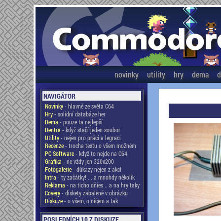
novinky
utility
hry
dema
d
NAVIGÁTOR
Novinky
- hlavně ze světa C64
Hry
- solidní databáze her
Dema
- pouze ta nejlepší
Dentra
- když stačí jeden soubor
Utility
- nejen pro práci a legraci
Recenze
- trocha textu o všem možném
PC Software
- když to nejde na C64
Grafika
- ne vždy jen 320x200
Fotogalerie
- důkazy nejen z akcí
Intra
- ty začátky! ... a mnohdy několik
Reklama
- na ticho dňies .. a na hry taky
Covery
- diskety zabalené v obrázku
Diskuze
- o všem, o ničem a tak
POSLEDNÍCH 10 Z DISKUZE