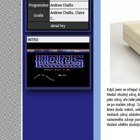
Programátor
Andrew Challis
Andrew Challis, Claire
Grafik
C...
detail hry
INTRO
Když jsem se otřepal z
hledat vhodný zdroj, k
jako zdroj, ale také j
se po malém zdroji. Zd
které dodá měnič, svě
čechách zdroj obdobný
nalezeného zdroje jso
dodání uběhlo slušnýc