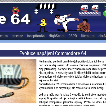
entra
recenze
inception64
HighScore
DSPD
literatura
obrá
Evoluce napájení Commodore 64
Není mnoho periferií osmibitových počítačů, kterých by se 
počítače se dají rozšířit do aleluja. Přidává se paměť (+60
čipy (stereosid) , na výběr máte z několika rom, které se př
hle. Najednou je zde Jiffy Dos, či některý další derivát upr
Commodore 64 dokonce vnikly takřka dokonalé hudební M
vejde mnoho věcí.
Například celá DVD vypalovačka z notebooku i s řadičem ID
Vypalovačka sice nevypaluje, ale zato čte a to velmi hezky.
Jedna z mála periferií, která vypadá, že se jí vývoj nedotk
supláj. Originální zdroje umírají a ještě k tomu jsou zality p
schopně komplikuje jakékoliv opravy. Proto se dnes ho
nespínané PC zdroje, které světe div se, lidem stačí.