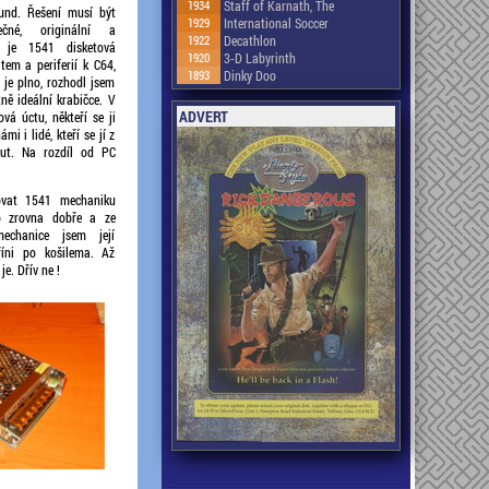
1934
Staff of Karnath, The
und. Řešení musí být
1929
International Soccer
nečné, originální a
1922
Decathlon
ž je 1541 disketová
1920
3-D Labyrinth
tem a periferií k C64,
1893
Dinky Doo
 je plno, rozhodl jsem
ně ideální krabičce. V
ADVERT
vá úctu, někteří se ji
i i lidé, kteří se jí z
out. Na rozdíl od PC
zovat 1541 mechaniku
lo zrovna dobře a ze
mechanice jsem její
říni po košilema. Až
e. Dřív ne !