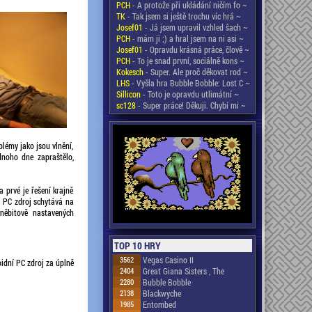
PCH
- A protože při ukládání ničím fo ~
TK
- Tak jsem si ještě trochu víc hrá ~
Josef01
- Já jsem upravil vzhled šach ~
PCH
- mám ji ;) a hral jsem na ni asi ~
Josef01
- Opravdu krásná práce, člově ~
PCH
- To je snad první, sociálně kons ~
Kokesch
- Super. Ale proč děkovat rod ~
LHS
- Vyšla hra Bubble Bobble: Lost C ~
Sillicon
- Toto je opravdu utlimátní ~
sc128
- Super práce! Děkuji. Chybí mi ~
blémy jako jsou vlnění,
dnoho dne zapraštělo,
 prvé je řešení krajně
. PC zdroj schytává na
éněbitově nastavených
TOP 10 HRY
3562
Vegas Casino II
idní PC zdroj za úplně
2404
Great Giana Sisters , The
2280
Bubble Bobble
2138
Blackwyche
1985
Entombed