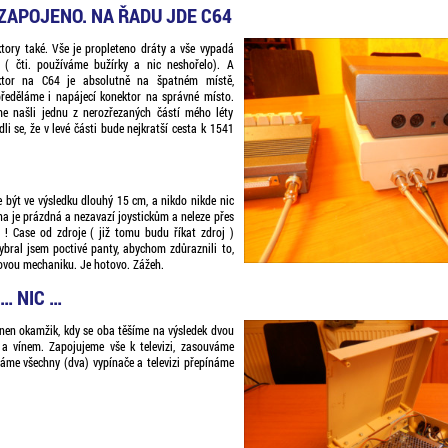
ZAPOJENO. NA ŘADU JDE C64
ktory také. Vše je propleteno dráty a vše vypadá
. ( čti. používáme bužírky a nic neshořelo). A
ktor na C64 je absolutně na špatném místě,
předěláme i napájecí konektor na správné místo.
e našli jednu z nerozřezaných částí mého léty
i se, že v levé části bude nejkratší cesta k 1541
 být ve výsledku dlouhý 15 cm, a nikdo nikde nic
na je prázdná a nezavazí joystickům a neleze přes
 ! Case od zdroje ( již tomu budu říkat zdroj )
Vybral jsem poctivé panty, abychom zdůraznili to,
tovou mechaniku. Je hotovo. Zážeh.
 … NIC …
onen okamžik, kdy se oba těšíme na výsledek dvou
 a vínem. Zapojujeme vše k televizi, zasouváme
áme všechny (dva) vypínače a televizi přepínáme