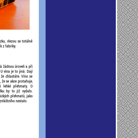
zku, vlezou se totálně
 z fabriky.
má žádnou úroveň a při
U vína je to jiná. Dají
 že chlastáte. Víno se
, že se akce protahuje,
 i lehké přehmaty. O
ku by to již vydalo.
sických přehmatů, jako
zvláštního nestalo.