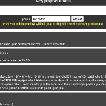
Nový příspěvek k článku
podpis :
První znak podpisu musí být vykřičník, jinak se příspěvek neodešle (ochrana proti spamu)
 nejakeho uplne neznameho zarizeni ... Bohuzel neporadim ...
ear235
az na ten menic na 9V AC?
 vleze : Zdroj 12V + 9V + 5V .. 1541Ultimate cartridge, kabeláž k napájení C64, serial kabel k 1
H--CINCH, USB napájecí kabel k telefonům a to vše jde zavřít. Na akci se pak krabička otevře, v
e zase pěkně zabalí. Power konektor je na levé zadní části C64 a s upraveným power suplájem j
netrčí (kromě JOYsticků) a stůl se dá použít úplně jinak :)
lastni oci :)