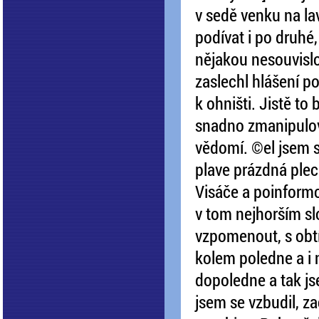
v sedě venku na lav
podívat i po druhé,
nějakou nesouvislou
zaslechl hlášení po
k ohništi. Jistě to
snadno zmanipulova
vědomí. ©el jsem se
plave prázdná plec
Visáče a poinform
v tom nejhorším sl
vzpomenout, s obtíž
kolem poledne a i 
dopoledne a tak jse
jsem se vzbudil, z