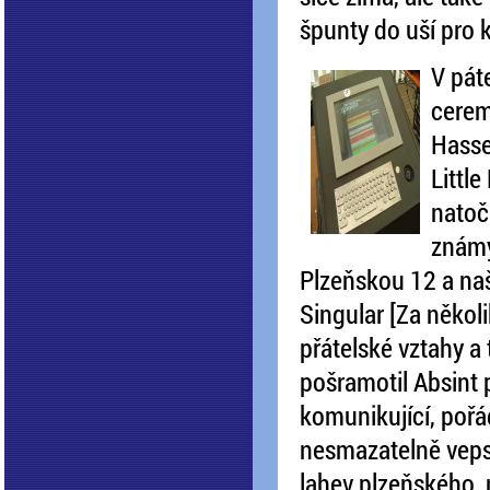
špunty do uší pro k
V pát
cerem
Hasse
Little
natoč
známý
Plzeňskou 12 a na
Singular [Za někol
přátelské vztahy a 
pošramotil Absint 
komunikující, pořá
nesmazatelně vepsa
lahev plzeňského, 