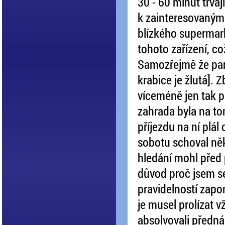
30 - 60 minut trva
k zainteresovaným 
blízkého supermark
tohoto zařízení, c
Samozřejmě že pan 
krabice je žlutá].
víceméně jen tak p
zahrada byla na to
příjezdu na ní plál
sobotu schoval něko
hledání mohl před př
důvod proč jsem se 
pravidelností zapo
je musel prolízat 
absolvovali předná