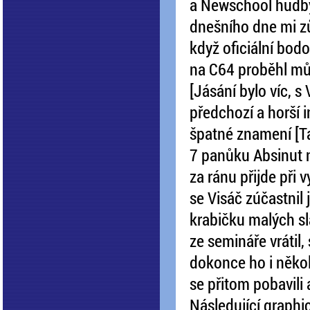
a Newschool hudby
dnešního dne mi zů
když oficiální bod
na C64 proběhl můj
[Jásání bylo víc, s
předchozí a horší in
špatné znamení [Ta
7 panůku Absinut na
za ránu přijde při
se Visáč zúčastnil
krabičku malých sla
ze semináře vrátil,
dokonce ho i několi
se přitom pobavili 
Následující graphi