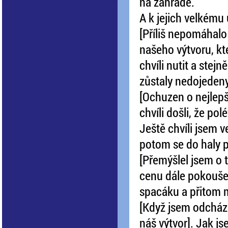
na zahradě.
A k jejich velkému
[Příliš nepomáhalo 
našeho výtvoru, kt
chvíli nutit a stejn
zůstaly nedojedeny
[Ochuzen o nejlepší
chvíli došli, že po
Ještě chvíli jsem v
potom se do haly p
[Přemýšlel jsem o 
cenu dále pokoušet,
spacáku a přitom m
[Když jsem odcháze
náš výtvor]. Jak jse