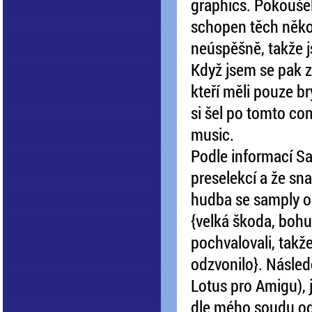
graphics. Pokoušel 
schopen těch někol
neúspěšně, takže j
Když jsem se pak zv
kteří měli pouze br
si šel po tomto co
music.
Podle informací Sa
preselekcí a že sn
hudba se samply o
{velká škoda, bohu
pochvalovali, takž
odzvonilo}. Následo
Lotus pro Amigu), 
dle mého soudu odp