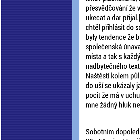
přesvědčování že v
ukecat a dar přijal
chtěl přihlásit do 
byly tendence že 
společenská únava 
místa a tak s ka
nadbytečného text
Naštěstí kolem půl
do uší se ukázaly j
pocit že má v uchu c
mne žádný hluk ne
Sobotním dopoledn