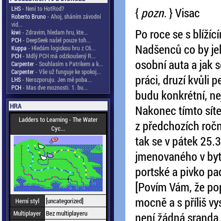
LHS
- Není to HotRod?
{
pozn.
} Visac
Roberto Bruno
- Ahoj, sháním závodní
vid...
Po roce se s blíží
kiwi
- Zdravim, hledam hru, kte...
PCH
- DeepSeek našel pouze toh...
Nadšenců co by jel
Kuppa
- Hledám logickou hru z C6...
PCH
- Mdlý PCH má odzkoušený R...
osobní auta a jak s
Carpenter
- Souhlasím s Patrikem a k...
Carpenter
- Vše už funguje ke spokoj...
práci, druzí kvůli 
LHS
- Nerozporuju. Jen mě poba...
PCH
- Mas dve moznosti. 1. bu...
budu konkrétní, ne
HRA
Nakonec tímto sít
Ladders to Learning - The Water
z předchozích ročn
Cyc...
tak se v pátek 25.3
jmenovaného v bytě
portské a pivko pa
[Povím Vám, že pop
mocně a s příliš vy
Herní styl
[uncategorized]
Multiplayer
Bez multiplayeru
není žádná sranda. 