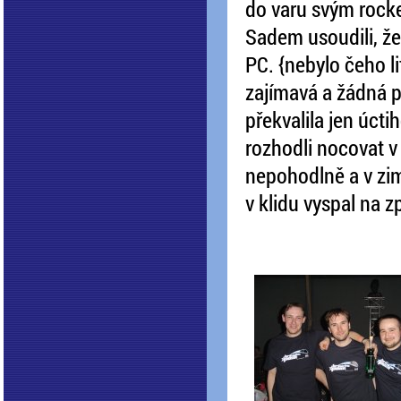
do varu svým rocke
Sadem usoudili, že 
PC. {nebylo čeho l
zajímavá a žádná p
překvalila jen úct
rozhodli nocovat v
nepohodlně a v zim
v klidu vyspal na z