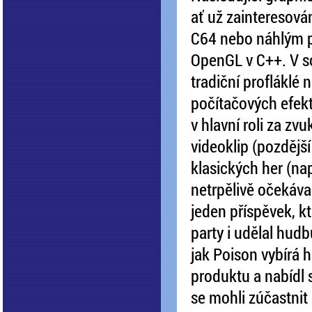
ať už zainteresová
C64 nebo náhlým p
OpenGL v C++. V so
tradiční profláklé
počítačových efek
v hlavní roli za z
videoklip (pozdější
klasických her (na
netrpělivě očekáva
jeden příspěvek, k
party i udělal hud
jak Poison vybírá hu
produktu a nabídl s
se mohli zúčastnit