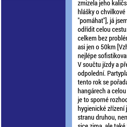
zmizela jeho kalič
hlášky o chvilkové
"pomáhat"], já jse
odřídit celou cest
celkem bez problém
asi jen o 50km [Vzh
nejlépe sofistikov
V součtu jízdy a př
odpolední. Partypl
tento rok se pořad
hangárech a celou 
je to sporné rozhodn
hygienické zřízení 
stranu druhou, nen
sice zima, ale tak