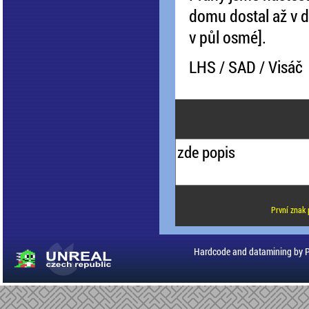
domu dostal až v d
v půl osmé].
LHS / SAD / Visáč
První znak 
Hardcode and datamining by 