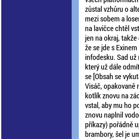
zůstal vzhůru o alt
mezi sobem a losem
na lavičce chtěl vs
jen na okraj, takže
že se jde s Exinem 
infodesku. Sad už
který už dále odmít
se [Obsah se vykutá
Visáč, opakovaně n
kotlík znovu na z
vstal, aby mu ho 
znovu naplnil vodo
příkazy) pořádně up
brambory, šel je um