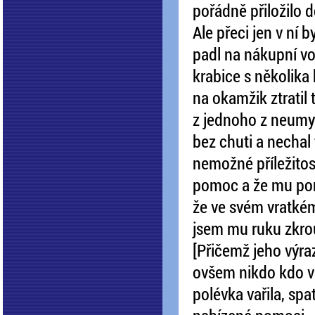
pořádně přiložilo d
Ale přeci jen v ní 
padl na nákupní voz
krabice s několika
na okamžik ztratil
z jednoho z neumytý
bez chuti a nechal
nemožné příležitos
pomoc a že mu pom
že ve svém vratkém
jsem mu ruku zkrout
[Přičemž jeho výraz
ovšem nikdo kdo vi
polévka vařila, spat