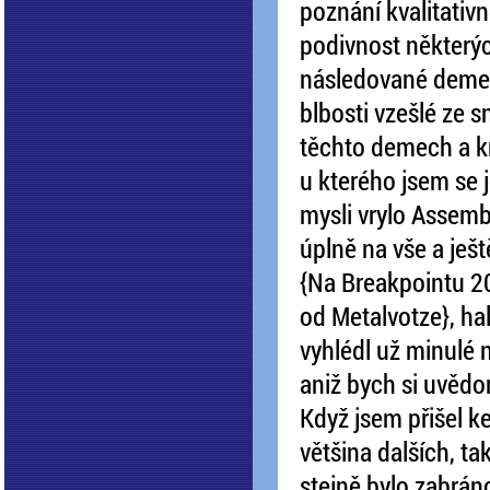
poznání kvalitativn
podivnost některýc
následované demem
blbosti vzešlé ze s
těchto demech a k
u kterého jsem se 
mysli vrylo Assemb
úplně na vše a ješ
{Na Breakpointu 2
od Metalvotze}, hal
vyhlédl už minulé n
aniž bych si uvědo
Když jsem přišel k
většina dalších, ta
stejně bylo zabráno