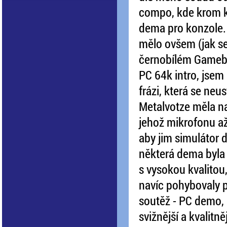
compo, kde krom k
dema pro konzole. 
mělo ovšem (jak se
černobílém Gameboy
PC 64k intro, jsem
frázi, která se neu
Metalvotze měla na 
jehož mikrofonu až 
aby jim simulátor 
některá dema byla h
s vysokou kvalitou
navíc pohybovaly p
soutěž - PC demo,
svižnější a kvalitn