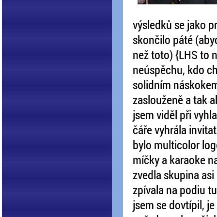
výsledků se jako pr
skončilo páté (abyc
než toto) {LHS to 
neúspěchu, kdo chc
solidním náskokem 
zaslouženě a tak a
jsem viděl při vyh
čáře vyhrála invita
bylo multicolor log
míčky a karaoke n
zvedla skupina asi 
zpívala na podiu tu
jsem se dovtípil, j