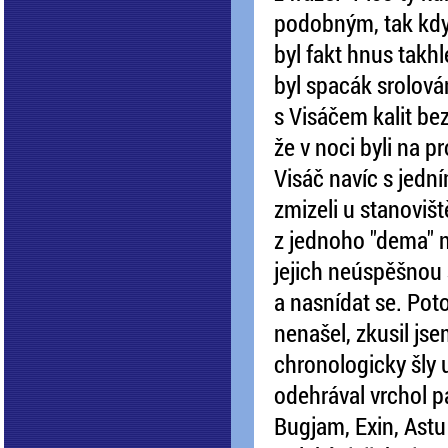
podobným, tak když 
byl fakt hnus takh
byl spacák srolová
s Visáčem kalit bez
že v noci byli na p
Visáč navíc s jední
zmizeli u stanovišt
z jednoho "dema" n
jejich neúspěšnou 
a nasnídat se. Poto
nenašel, zkusil js
chronologicky šly u
odehrával vrchol pa
Bugjam, Exin, Astu 