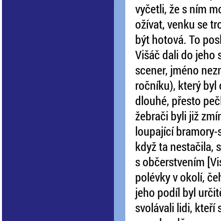
vyčetli, že s ním m
ožívat, venku se tro
být hotová. To pos
Višáč dali do jeho
scener, jméno nezn
ročníku), který byl
dlouhé, přesto peč
žebrači byli již zm
loupající bramory-s
když ta nestačila, s
s občerstvením [Vi
polévky v okolí, če
jeho podíl byl urči
svolávali lidi, kte