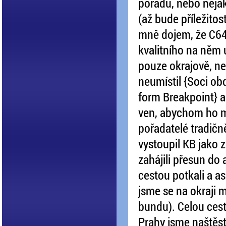
pořadu, nebo nějak
(až bude příležitos
mně dojem, že C64 
kvalitního na něm 
pouze okrajově, ne
neumístil {Soci ob
form Breakpoint} a 
ven, abychom ho měl
pořadatelé tradičně
vystoupil KB jako 
zahájili přesun do 
cestou potkali a as
jsme se na okraji 
bundu). Celou cestu
Prahy jsme naštěst