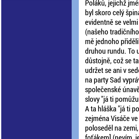
Poláků, jejichž jm
byl skoro celý špin
evidentně se velmi
(našeho tradičního
mě jednoho přidělil
druhou rundu. To už
důstojně, což se t
udržet se ani v sed
na party Sad vyprá
společenské únavě
slovy "já ti pomůžu
A ta hláška "já ti
zejména Visáče ve
poloseděl na zemi,
foťákem] (nevím, jes