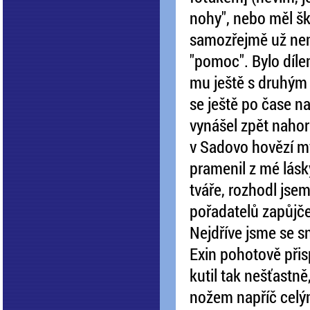
nohy", nebo měl šk
samozřejmě už nemě
"pomoc". Bylo díl
mu ještě s druhým F
se ještě po čase na
vynášel zpět nahoru
v Sadovo hovězí my
pramenil z mé lásk
tváře, rozhodl jsem
pořadatelů zapůjč
Nejdříve jsme se sn
Exin pohotově přisp
kutil tak nešťastně
nožem napříč celý