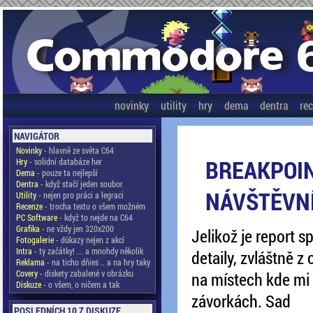
novinky
utility
hry
dema
dentra
re
NAVIGÁTOR
Novinky
- hlavně ze světa C64
BREAKPOIN
Hry
- solidní databáze her
Dema
- pouze ta nejlepší
Dentra
- když stačí jeden soubor
NÁVŠTĚVN
Utility
- nejen pro práci a legraci
Recenze
- trocha textu o všem možném
PC Software
- když to nejde na C64
Grafika
- ne vždy jen 320x200
Jelikož je report 
Fotogalerie
- důkazy nejen z akcí
Intra
- ty začátky! ... a mnohdy několik
detaily, zvláštně z
Reklama
- na ticho dňies .. a na hry taky
Covery
- diskety zabalené v obrázku
na místech kde mi
Diskuze
- o všem, o ničem a tak
závorkách. Sad
POSLEDNÍCH 10 Z DISKUZE