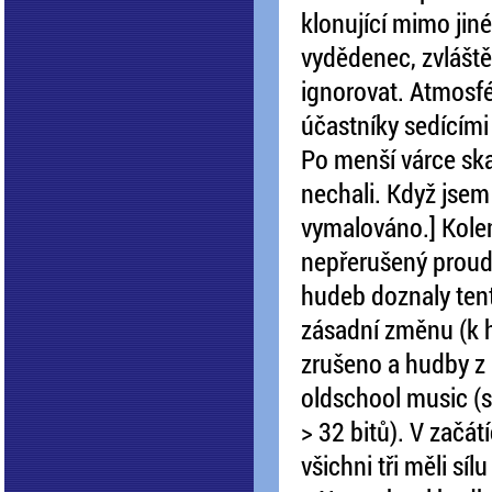
klonující mimo jiné
vydědenec, zvláště
ignorovat. Atmosfé
účastníky sedícími 
Po menší várce ska
nechali. Když jsem 
vymalováno.] Kole
nepřerušený prou
hudeb doznaly ten
zásadní změnu (k 
zrušeno a hudby z 
oldschool music (
> 32 bitů). V začá
všichni tři měli sí