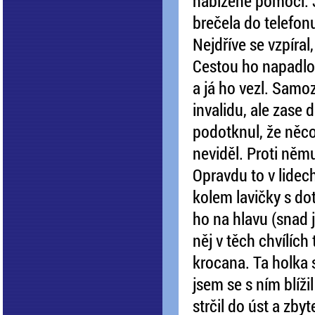
nabízené pomoci. J
brečela do telefonu
Nejdříve se vzpíral,
Cestou ho napadlo,
a já ho vezl. Samo
invalidu, ale zas
podotknul, že něco
neviděl. Proti němu
Opravdu to v lidech
kolem lavičky s do
ho na hlavu (snad 
něj v těch chvílích
krocana. Ta holka s
jsem se s ním blížil
strčil do úst a zby