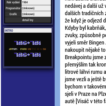
Rok vydání
1984
nedávej a další už 
Programátor
(Unknown)
dalších tradičních
Grafik
(Unknown)
že když je odjezd 
detail hry
Kdyby byl kabrňák,
INTRO
zvuky, způsobně p
vyjeli směr Bingen 
nakoupit nějaké to 
Breakpointu jsme z
přemýšlím tak krom
litrové láhvi rumu 
jsme vezli a ještě 
bychom v takovém p
sjeli v Praze na P
autě [Visáč v této 