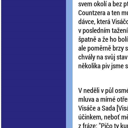
svem okolí a bez pt
Countzera a ten mu
dávce, která Visáčov
v posledním tažení.
špatně a že ho bolí
ale poměrně brzy se
chvály na svůj stav
několika piv jsme s
V neděli v půl osm
mluva a mírné otř
Visáče a Sada [Vis
účinkem, neboť měl
z fráze: "Pičo ty ku