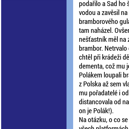
podařilo a Sad ho 
vodou a zavěsil na
bramborového guláš
tam naházel. Ovšem
nešťastník měl na z
brambor. Netrvalo d
chtěl při krádeži d
dementa, což mu je
Polákem loupali bra
z Polska až sem vla
mu pořadatelé i od
distancovala od na
on je Polák!).
Na otázku, o co se
všech platformách.