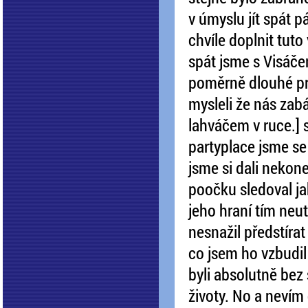
v úmyslu jít spát p
chvíle doplnit tut
spát jsme s Visáčem
poměrně dlouhé p
mysleli že nás zabá
lahváčem v ruce.] 
partyplace jsme se
jsme si dali nekon
poočku sledoval ja
jeho hraní tím neut
nesnažil předstíra
co jsem ho vzbudil 
byli absolutně bez
životy. No a nevím 