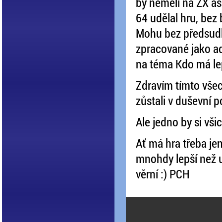
by neměli na ZX as
64 udělal hru, bez 
Mohu bez předsudků
zpracované jako a
na téma Kdo má lep
Zdravím tímto všec
zůstali v duševní p
Ale jedno by si všic
Ať má hra třeba jen
mnohdy lepší než u
věrní :) PCH