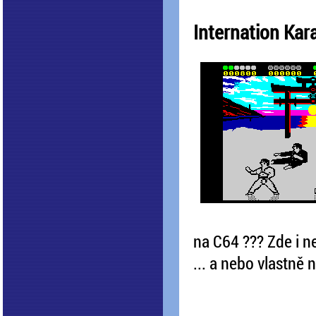
Internation Kar
na C64 ??? Zde i n
... a nebo vlastně n