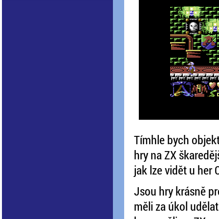
Tímhle bych objekt
hry na ZX škaredějš
jak lze vidět u he
Jsou hry krásně pr
měli za úkol udělat