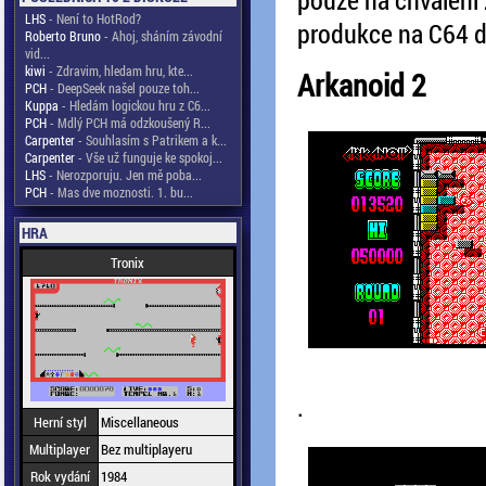
LHS
- Není to HotRod?
produkce na C64 d
Roberto Bruno
- Ahoj, sháním závodní
vid...
kiwi
- Zdravim, hledam hru, kte...
Arkanoid 2
PCH
- DeepSeek našel pouze toh...
Kuppa
- Hledám logickou hru z C6...
PCH
- Mdlý PCH má odzkoušený R...
Carpenter
- Souhlasím s Patrikem a k...
Carpenter
- Vše už funguje ke spokoj...
LHS
- Nerozporuju. Jen mě poba...
PCH
- Mas dve moznosti. 1. bu...
HRA
Tronix
.
Herní styl
Miscellaneous
Multiplayer
Bez multiplayeru
Rok vydání
1984