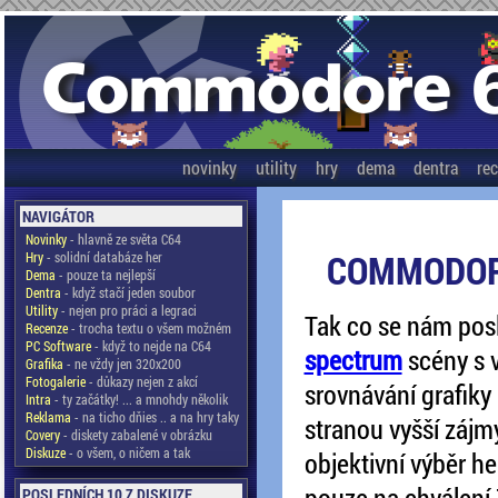
novinky
utility
hry
dema
dentra
re
NAVIGÁTOR
Novinky
- hlavně ze světa C64
COMMODOR
Hry
- solidní databáze her
Dema
- pouze ta nejlepší
Dentra
- když stačí jeden soubor
Utility
- nejen pro práci a legraci
Tak co se nám pos
Recenze
- trocha textu o všem možném
PC Software
- když to nejde na C64
spectrum
scény s 
Grafika
- ne vždy jen 320x200
Fotogalerie
- důkazy nejen z akcí
srovnávání grafik
Intra
- ty začátky! ... a mnohdy několik
Reklama
- na ticho dňies .. a na hry taky
stranou vyšší zájm
Covery
- diskety zabalené v obrázku
Diskuze
- o všem, o ničem a tak
objektivní výběr he
pouze na chválení 
POSLEDNÍCH 10 Z DISKUZE