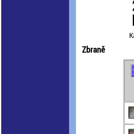
K
Zbraně