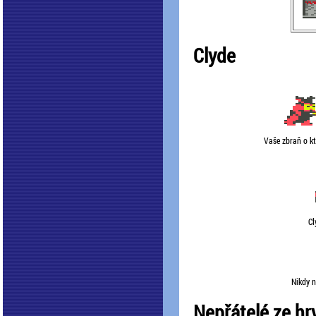
Clyde
Vaše zbraň o kt
Cl
Nikdy n
Nepřátelé ze hr