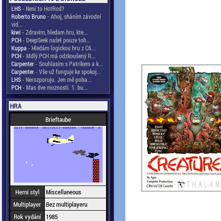
LHS
- Není to HotRod?
Roberto Bruno
- Ahoj, sháním závodní
vid...
kiwi
- Zdravim, hledam hru, kte...
PCH
- DeepSeek našel pouze toh...
Kuppa
- Hledám logickou hru z C6...
PCH
- Mdlý PCH má odzkoušený R...
Carpenter
- Souhlasím s Patrikem a k...
Carpenter
- Vše už funguje ke spokoj...
LHS
- Nerozporuju. Jen mě poba...
PCH
- Mas dve moznosti. 1. bu...
HRA
Brieftaube
Herní styl
Miscellaneous
Multiplayer
Bez multiplayeru
Rok vydání
1985