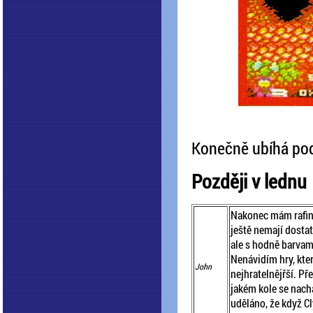
Konečně ubíhá po
Později v lednu
Nakonec mám rafino
ještě nemají dosta
ale s hodně barvam
Nenávidím hry, kter
John
nejhratelnějřší. Př
jakém kole se nach
uděláno, že když C