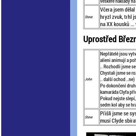
veškeré náklady na
Včera jsem dělal
hryzl zvuk, trhl 
Steve
na XX kousků ... v
Uprostřed Břez
Nepřátelé jsou vytvo
alieni animují a po
.. Rozhodli jsme se
Chystali jsme se ro
.. další ochod ..ne) .
John
Po dokončení druhé
kamaráda Clyfa př
Pokud nejste slepí,
sedm kol aby se hra
Přišli jsme se s
Steve
musí Clyde sbíra