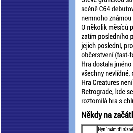
scéně C64 debutova
nemnoho známou h
O několik měsíců po
zatím posledního p
jejich poslední, pro
občerstvení (fast-f
Hra dostala jméno 
všechny nevlídné, 
Hra Creatures není
Retrograde, kde se 
roztomilá hra s chl
Někdy na začát
Nyní mám tři různé