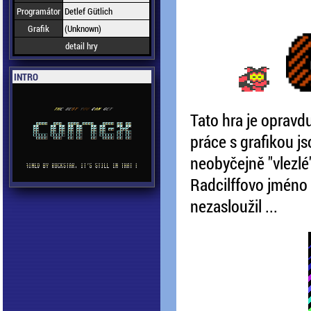
Programátor
Detlef Gütlich
Grafik
(Unknown)
detail hry
INTRO
Tato hra je opravdu
práce s grafikou j
neobyčejně "vlezlé"
Radcilffovo jméno 
nezasloužil ...