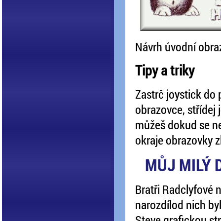
Návrh úvodní obra
Tipy a triky
Zastrč joystick do
obrazovce, střídej 
můžeš dokud se nez
okraje obrazovky zb
MŮJ MILÝ 
Bratři Radclyfové n
narozdílod nich by
Steve grafickou st