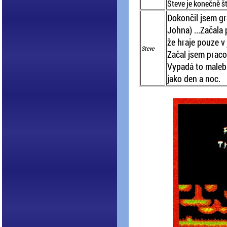
Steve je konečně šť
Dokončil jsem gra
Johna) ...Začala
že hraje pouze v
Steve
Začal jsem praco
Vypadá to malebn
jako den a noc.