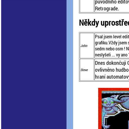
původního editov
Retrograde.
Někdy uprostře
Psal jsem level edi
grafiku.Vždy jsem s
John
sedm nebo osm ! Na
neslyšeli ... vy ano 
Dnes dokončuji 
ovlivněno hudbo
Steve
hraní automatový