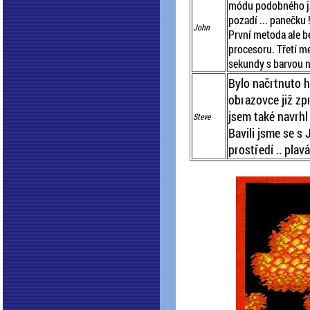
módu podobného ja
pozadí ... panečku 
John
První metoda ale b
procesoru. Třetí me
sekundy s barvou n
Bylo načrtnuto h
obrazovce již zpr
jsem také navrhl
Steve
Bavili jsme se s
prostředí .. plavá