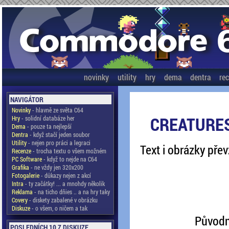
novinky
utility
hry
dema
dentra
re
NAVIGÁTOR
Novinky
- hlavně ze světa C64
CREATURE
Hry
- solidní databáze her
Dema
- pouze ta nejlepší
Dentra
- když stačí jeden soubor
Utility
- nejen pro práci a legraci
Text i obrázky pře
Recenze
- trocha textu o všem možném
PC Software
- když to nejde na C64
Grafika
- ne vždy jen 320x200
Fotogalerie
- důkazy nejen z akcí
Intra
- ty začátky! ... a mnohdy několik
Reklama
- na ticho dňies .. a na hry taky
Covery
- diskety zabalené v obrázku
Diskuze
- o všem, o ničem a tak
Původní
POSLEDNÍCH 10 Z DISKUZE