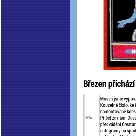
Březen přichází
Museli jsme vyprac
Kouzelné číslo, ke 
namontované kdesi 
Přišel za námi Dav
John
předvádění Creatur 
autogramy na spodní