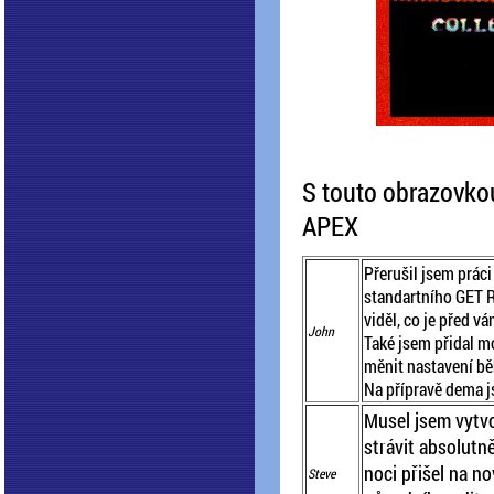
S touto obrazovkou
APEX
Přerušil jsem práci
standartního GET R
viděl, co je před vám
John
Také jsem přidal m
měnit nastavení bě
Na přípravě dema j
Musel jsem vytv
strávit absolutně
noci přišel na n
Steve