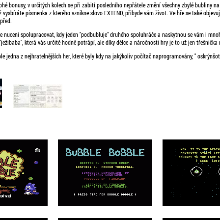
é bonusy, v určitých kolech se při zabití posledního nepřátele změní všechny zbylé bubliny na 
ž vysbíráte písmenka z kterého vznikne slovo EXTEND, přibyde vám život. Ve hře se také objevuje
vpřed.
 nuceni spolupracovat, kdy jeden "podbubluje" druhého spoluhráče a naskytnou se vám i mnohé
ježibaba", která vás určitě hodně potrápí, ale díky délce a náročnosti hry je to už jen třešnička
le jedna z nejhratelnějších her, které byly kdy na jakýkoliv počítač naprogramovány, " oskrýnšo