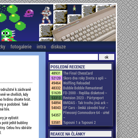
zky
fotogalerie
intra
diskuze
POSLEDNÍ RECENZE
48931
The Final ChessCard
52120
Skoro dva roky života s apli ~
49464
Wolfling Reloaded
48332
Bubble Bobble Remastered
rodružství k záchraně
51639
FD-2000 - Replika disketové ~
vně ve chvílích, kdy
53313
Revision 2023 - Pártyreport
ho hrdinu chcete hrát.
54894
8MIDAS - Tak trochu jiná ark ~
ony a podobné. Také
54043
GP Cars - česká závodní hra! ~
né hře.
Přenosný Commodore 64 - uHel
54357
~
y je vyčistit
53581
Tupouni 1 a Tupouni 2
 poté ještě bubliny
tny. Celou hru sbíráte
.
REAKCE NA ČLÁNKY