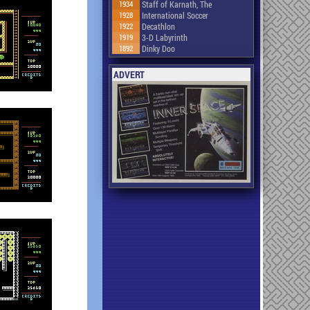
1934
Staff of Karnath, The
1928
International Soccer
1922
Decathlon
1919
3-D Labyrinth
1892
Dinky Doo
ADVERT