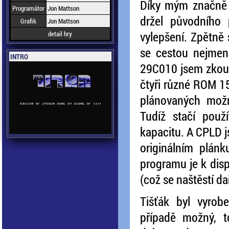
Díky mým značně 
Programátor
Jon Mattson
držel původního 
Grafik
Jon Mattson
vylepšení. Zpětně 
detail hry
se cestou nejmenš
INTRO
29C010 jsem zkou
čtyři různé ROM 1
plánovaných možn
Tudíž stačí použ
kapacitu. A CPLD j
originálním plán
programu je k disp
(což se naštěstí da
Tišťák byl vyrob
případě možný, t