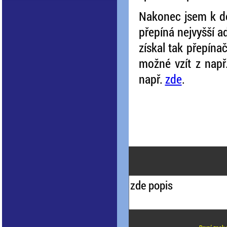
Nakonec jsem k des
přepíná nejvyšší 
získal tak přepína
možné vzít z např
např.
zde
.