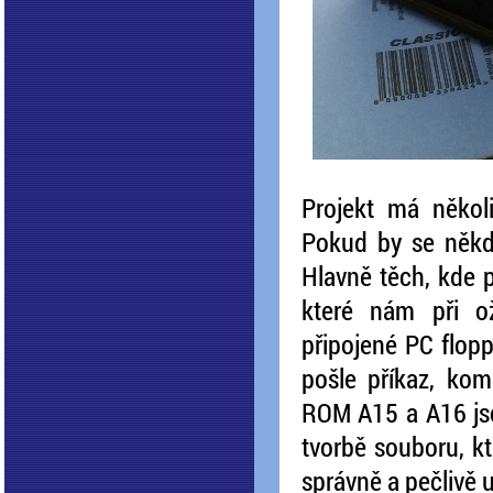
Projekt má několi
Pokud by se někdo
Hlavně těch, kde 
které nám při ož
připojené PC flopp
pošle příkaz, kom
ROM A15 a A16 jsou
tvorbě souboru, k
správně a pečlivě 