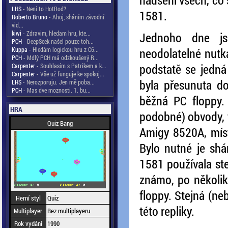
LHS
- Není to HotRod?
1581.
Roberto Bruno
- Ahoj, sháním závodní
vid...
kiwi
- Zdravim, hledam hru, kte...
Jednoho dne js
PCH
- DeepSeek našel pouze toh...
Kuppa
- Hledám logickou hru z C6...
neodolatelné nutká
PCH
- Mdlý PCH má odzkoušený R...
podstatě se jedná
Carpenter
- Souhlasím s Patrikem a k...
Carpenter
- Vše už funguje ke spokoj...
byla přesunuta do
LHS
- Nerozporuju. Jen mě poba...
PCH
- Mas dve moznosti. 1. bu...
běžná PC floppy.
HRA
podobné) obvody, t
Quiz Bang
Amigy 8520A, mís
Bylo nutné je shá
1581 používala st
známo, po několi
floppy. Stejná (n
Herní styl
Quiz
této repliky.
Multiplayer
Bez multiplayeru
Rok vydání
1990