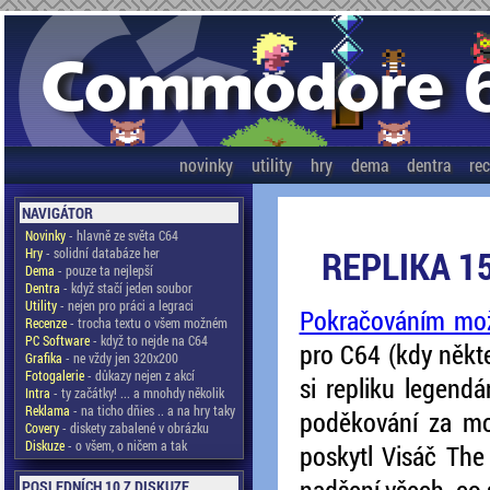
novinky
utility
hry
dema
dentra
re
NAVIGÁTOR
Novinky
- hlavně ze světa C64
REPLIKA 1
Hry
- solidní databáze her
Dema
- pouze ta nejlepší
Dentra
- když stačí jeden soubor
Utility
- nejen pro práci a legraci
Pokračováním mož
Recenze
- trocha textu o všem možném
PC Software
- když to nejde na C64
pro C64 (kdy někteř
Grafika
- ne vždy jen 320x200
Fotogalerie
- důkazy nejen z akcí
si repliku legend
Intra
- ty začátky! ... a mnohdy několik
Reklama
- na ticho dňies .. a na hry taky
poděkování za mo
Covery
- diskety zabalené v obrázku
Diskuze
- o všem, o ničem a tak
poskytl Visáč The
nadšení všech, co s
POSLEDNÍCH 10 Z DISKUZE